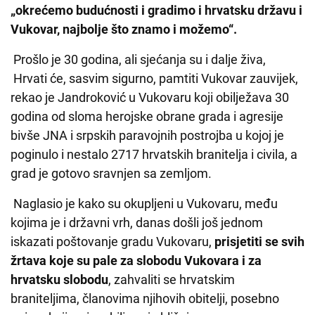
„okrećemo budućnosti i gradimo i hrvatsku državu i
Vukovar, najbolje što znamo i možemo“.
Prošlo je 30 godina, ali sjećanja su i dalje živa,
Hrvati će, sasvim sigurno, pamtiti Vukovar zauvijek,
rekao je Jandroković u Vukovaru koji obilježava 30
godina od sloma herojske obrane grada i agresije
bivše JNA i srpskih paravojnih postrojba u kojoj je
poginulo i nestalo 2717 hrvatskih branitelja i civila, a
grad je gotovo sravnjen sa zemljom.
Naglasio je kako su okupljeni u Vukovaru, među
kojima je i državni vrh, danas došli još jednom
iskazati poštovanje gradu Vukovaru,
prisjetiti se svih
žrtava koje su pale za slobodu Vukovara i za
hrvatsku slobodu
, zahvaliti se hrvatskim
braniteljima, članovima njihovih obitelji, posebno