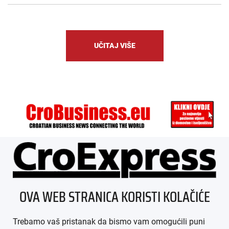
UČITAJ VIŠE
ÜBER UNS
OVA WEB STRANICA KORISTI KOLAČIĆE
IMPRESSUM
Trebamo vaš pristanak da bismo vam omogućili puni
AGB