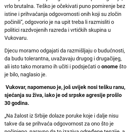
vrlo brutalna. Teško je očekivati puno pomirenje bez
istine i prihvaćanja odgovornosti onih koji su zločin
počinili“, odgovorio je na upit treba li razmisliti o
politici razdvojenih razreda i vrtićkih skupina u
Vukovaru.
Djecu moramo odgajati da razmišljaju o budućnosti,
da budu tolerantna, uvažavaju drugog i drugačijeg,
ali isto tako moramo ih učiti i podsjećati o
onome
što
je bilo, naglasio je.
Vukovar, napomenuo je, još uvijek nosi tešku ranu,
sjećanja su živa, iako je od srpske agresije prošlo
30 godina.
„Na žalost iz Srbije dolaze poruke koje i dalje nisu
takve da se prihvaća odgovornost za ono što je
počinjeno, naravno da to izaziva određene tenzije, a