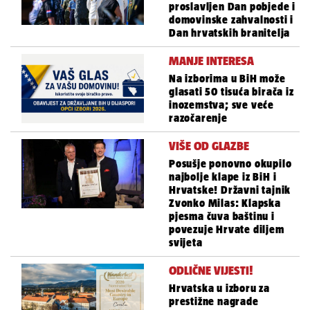
proslavljen Dan pobjede i
domovinske zahvalnosti i
Dan hrvatskih branitelja
MANJE INTERESA
Na izborima u BiH može
glasati 50 tisuća birača iz
inozemstva; sve veće
razočarenje
VIŠE OD GLAZBE
Posušje ponovno okupilo
najbolje klape iz BiH i
Hrvatske! Državni tajnik
Zvonko Milas: Klapska
pjesma čuva baštinu i
povezuje Hrvate diljem
svijeta
ODLIČNE VIJESTI!
Hrvatska u izboru za
prestižne nagrade