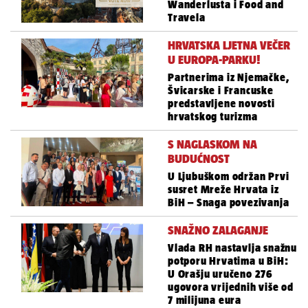
Wanderlusta i Food and
Travela
HRVATSKA LJETNA VEČER
U EUROPA-PARKU!
Partnerima iz Njemačke,
Švicarske i Francuske
predstavljene novosti
hrvatskog turizma
S NAGLASKOM NA
BUDUĆNOST
U Ljubuškom održan Prvi
susret Mreže Hrvata iz
BiH – Snaga povezivanja
SNAŽNO ZALAGANJE
Vlada RH nastavlja snažnu
potporu Hrvatima u BiH:
U Orašju uručeno 276
ugovora vrijednih više od
7 milijuna eura