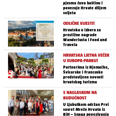
pjesma čuva baštinu i
povezuje Hrvate diljem
svijeta
ODLIČNE VIJESTI!
Hrvatska u izboru za
prestižne nagrade
Wanderlusta i Food and
Travela
HRVATSKA LJETNA VEČER
U EUROPA-PARKU!
Partnerima iz Njemačke,
Švicarske i Francuske
predstavljene novosti
hrvatskog turizma
S NAGLASKOM NA
BUDUĆNOST
U Ljubuškom održan Prvi
susret Mreže Hrvata iz
BiH – Snaga povezivanja