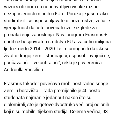
važni s obzirom na neprihvatljivo visoke razine
nezaposlenosti mladih u EU-u. Poruka je jasna: ako
studirate ili se osposobljavate u inozemstvu, veća je
vjerojatnost da ćete povećati svoje izglede za
pronalaženje zaposlenja. Novi program Erasmus +
nudit će bespovratna sredstva EU-a za četiri milijuna
ljudi između 2014. i 2020. te im omogućiti da iskuse
život u drugoj zemlji studirajući, osposobljavajući se,
poučavajući ili volontirajući”, rekla je povjerenica
Androulla Vassiliou.
Erasmus također povećava mobilnost radne snage.
Zemlju boravišta ili rada promijenilo je 40 posto
studenata najmanje jedanput nakon što su
diplomirali, što je gotovo dvostruko veći broj od onih
koji nisu mobilni tijekom studija. Golema većina, 93