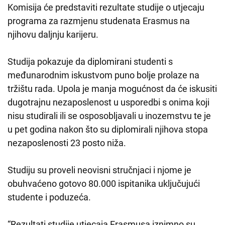
Komisija će predstaviti rezultate studije o utjecaju
programa za razmjenu studenata Erasmus na
njihovu daljnju karijeru.
Studija pokazuje da diplomirani studenti s
međunarodnim iskustvom puno bolje prolaze na
tržištu rada. Upola je manja mogućnost da će iskusiti
dugotrajnu nezaposlenost u usporedbi s onima koji
nisu studirali ili se osposobljavali u inozemstvu te je
u pet godina nakon što su diplomirali njihova stopa
nezaposlenosti 23 posto niža.
Studiju su proveli neovisni stručnjaci i njome je
obuhvaćeno gotovo 80.000 ispitanika uključujući
studente i poduzeća.
“Rezultati studije utjecaja Erasmusa iznimno su