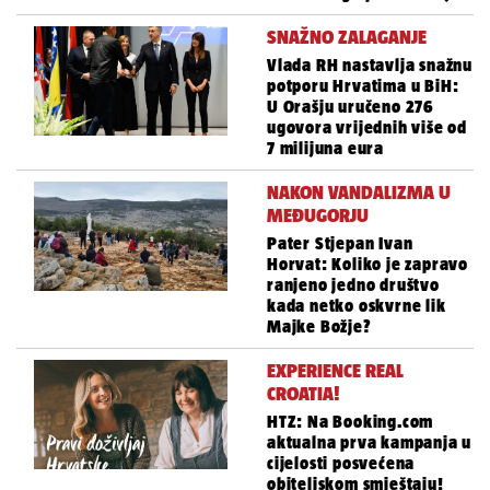
SNAŽNO ZALAGANJE
Vlada RH nastavlja snažnu
potporu Hrvatima u BiH:
U Orašju uručeno 276
ugovora vrijednih više od
7 milijuna eura
NAKON VANDALIZMA U
MEĐUGORJU
Pater Stjepan Ivan
Horvat: Koliko je zapravo
ranjeno jedno društvo
kada netko oskvrne lik
Majke Božje?
EXPERIENCE REAL
CROATIA!
HTZ: Na Booking.com
aktualna prva kampanja u
cijelosti posvećena
obiteljskom smještaju!