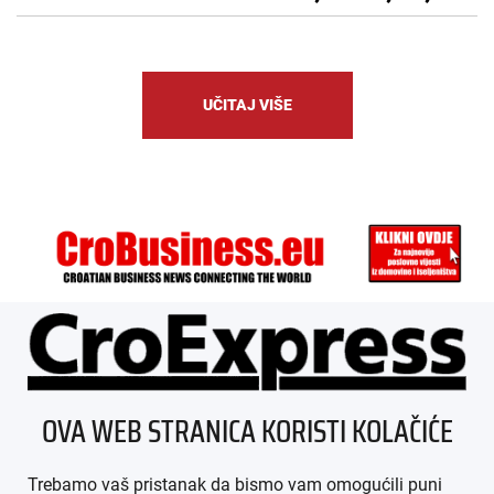
UČITAJ VIŠE
ÜBER UNS
OVA WEB STRANICA KORISTI KOLAČIĆE
IMPRESSUM
Trebamo vaš pristanak da bismo vam omogućili puni
AGB