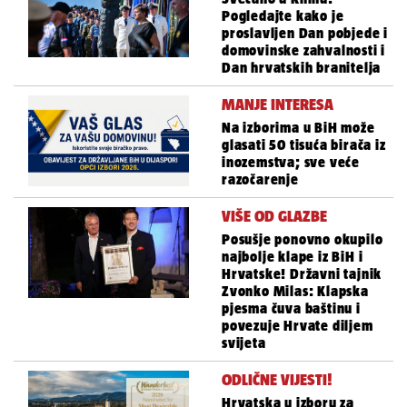
Pogledajte kako je
proslavljen Dan pobjede i
domovinske zahvalnosti i
Dan hrvatskih branitelja
MANJE INTERESA
Na izborima u BiH može
glasati 50 tisuća birača iz
inozemstva; sve veće
razočarenje
VIŠE OD GLAZBE
Posušje ponovno okupilo
najbolje klape iz BiH i
Hrvatske! Državni tajnik
Zvonko Milas: Klapska
pjesma čuva baštinu i
povezuje Hrvate diljem
svijeta
ODLIČNE VIJESTI!
Hrvatska u izboru za