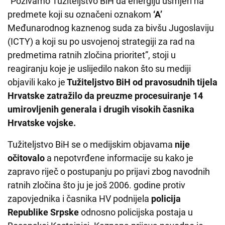
“Pozivamo Tužiteljstvo BiH da energiju usmjeri na
predmete koji su označeni oznakom
‘A’
Međunarodnog kaznenog suda za bivšu Jugoslaviju
(ICTY) a koji su po usvojenoj strategiji za rad na
predmetima ratnih zločina prioritet”, stoji u
reagiranju koje je uslijedilo nakon što su mediji
objavili kako je
Tužiteljstvo BiH od pravosudnih tijela
Hrvatske zatražilo da preuzme procesuiranje 14
umirovljenih generala i drugih visokih časnika
Hrvatske vojske.
Tužiteljstvo BiH se o medijskim objavama
nije
očitovalo
a nepotvrđene informacije su kako je
zapravo riječ o postupanju po prijavi zbog navodnih
ratnih zločina što ju je još 2006. godine protiv
zapovjednika i časnika HV podnijela
policija
Republike Srpske
odnosno policijska postaja u