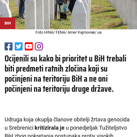
BIH
Foto HINA/ FENA/ Amer Kajmoviæ/ ua
Ocijenili su kako bi prioritet u BiH trebali
biti predmeti ratnih zločina koji su
počinjeni na teritoriju BiH a ne oni
počinjeni na teritoriju druge države.
Udruga koja okuplja članove obitelji žrtava genocida
u Srebrenici
kritizirala je
u ponedjeljak Tužiteljstvo
BiH zbog pokretanja postupaka protiv visokih