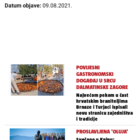
Datum objave:
09.08.2021.
POVIJESNI
GASTRONOMSKI
DOGAĐAJ U SRCU
DALMATINSKE ZAGORE
Najvećom pekom u čast
hrvatskim braniteljima
Brnaze i Turjaci ispisali
novu stranicu zajedništva
i tradicije
PROSLAVLJENA 'OLUJA'
Svečano u Kninu: