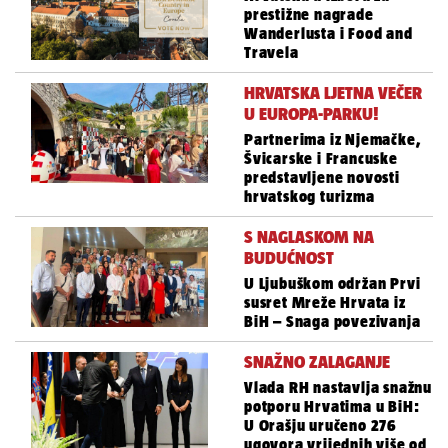
prestižne nagrade
Wanderlusta i Food and
Travela
HRVATSKA LJETNA VEČER
U EUROPA-PARKU!
Partnerima iz Njemačke,
Švicarske i Francuske
predstavljene novosti
hrvatskog turizma
S NAGLASKOM NA
BUDUĆNOST
U Ljubuškom održan Prvi
susret Mreže Hrvata iz
BiH – Snaga povezivanja
SNAŽNO ZALAGANJE
Vlada RH nastavlja snažnu
potporu Hrvatima u BiH:
U Orašju uručeno 276
ugovora vrijednih više od