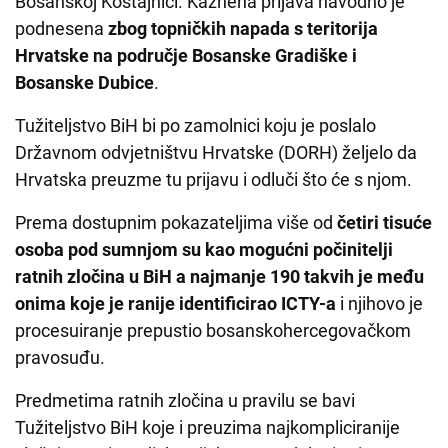
Bosanskoj Kostajnici. Kaznena prijava navodno je
podnesena
zbog topničkih napada s teritorija
Hrvatske na područje Bosanske Gradiške i
Bosanske Dubice
.
Tužiteljstvo BiH bi po zamolnici koju je poslalo
Državnom odvjetništvu Hrvatske (DORH) željelo da
Hrvatska preuzme tu prijavu i odluči što će s njom.
Prema dostupnim pokazateljima više od
četiri tisuće
osoba pod sumnjom su kao mogućni počinitelji
ratnih zločina u BiH a najmanje 190 takvih je među
onima koje je ranije identificirao ICTY-a
i njihovo je
procesuiranje prepustio bosanskohercegovačkom
pravosuđu.
Predmetima ratnih zločina u pravilu se bavi
Tužiteljstvo BiH koje i preuzima najkompliciranije