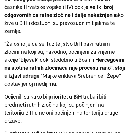
časnika Hrvatske vojske (HV) dok j
e veliki broj
odgovornih za ratne zločine i dalje nekažnjen
iako
žive u BiH i dostupni su pravosudnim tijelima te
zemlje.
“Žalosno je da se Tužiteljstvo BiH bavi ratnim
zločinima koji su, navodno, počinjeni za vrijeme
akcije ‘Bljesak’ dok istodobno u Bosni
i Hercegovini
na stotine ratnih zločinaca nije procesuirano”, stoji
u izjavi udruge
“Majke enklava Srebrenice i Žepe”
dostavljenoj medijima.
Ocijenili su kako bi
prioritet u BiH
trebali biti
predmeti ratnih zločina koji su počinjeni na
teritoriju BiH a ne oni počinjeni na teritoriju druge
države.