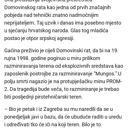
Domovinskog rata kao jedna od prvih značajnih
pobjeda nad tehnički znatno nadmoćnijim
neprijateljem. Taj uzvik i danas ima posebno mjesto
u sjećanju hrvatskog naroda. Glas tog mladića
postao je otpor srpskoj agresiji.
Gaćina preživio je cijeli Domovinski rat, da bi na 19.
rujna 1998. godine poginuo u miru prilikom
razminiravanja terena od eksplozivnih sredstava kao
zaposlenik postrojbe za razminiravanje “Mungos.” U
polju smrti nagazio je na protupješačku minu PROM-
2. Da tragedija bude veća, to razminiranje je trebao
biti posljednji pirotehničarski teren.
– Bio je petak i iz Zagreba su mu naredili da se u
ponedjeljak javi u bazu, da će ubuduće raditi u uredu
i određivati tko će ići na koji teren. Bilo je to