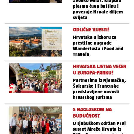
Zvonko Milas: Klapska
pjesma čuva baštinu i
povezuje Hrvate diljem
svijeta
ODLIČNE VIJESTI!
Hrvatska u izboru za
prestižne nagrade
Wanderlusta i Food and
Travela
HRVATSKA LJETNA VEČER
U EUROPA-PARKU!
Partnerima iz Njemačke,
Švicarske i Francuske
predstavljene novosti
hrvatskog turizma
S NAGLASKOM NA
BUDUĆNOST
U Ljubuškom održan Prvi
susret Mreže Hrvata iz