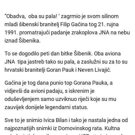
”Obadva, oba su pala! ‘ zagrmio je svom silinom
mladi šibenski branitelj Filip Gaćina tog 21. rujna
1991. promatrajući padanje zrakoplova JNA na nebu
iznad Šibenika.
To se dogodilo peti dan bitke Šibenik. Oba aviona
JNA tipa jastreb tako su pala, a zaslužni su za to su
hrvatski branitelji Goran Pauk i Neven Livajić.
Gaćina je tog dana punio top Gorana Pauka, a
vidjevši da avioni padaju, s iskrenim je
oduševljenjem samo uzviknuo riječi koje su mu
zauvijek donijele legendarni status.
Sve to je snimio Ivica Bilan i tako je nastala jedna od
najpoznatijih snimki iz Domovinskog rata. Kultna