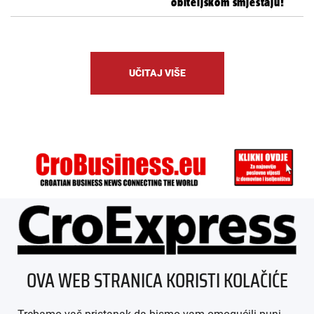
obiteljskom smještaju!
UČITAJ VIŠE
ÜBER UNS
OVA WEB STRANICA KORISTI KOLAČIĆE
IMPRESSUM