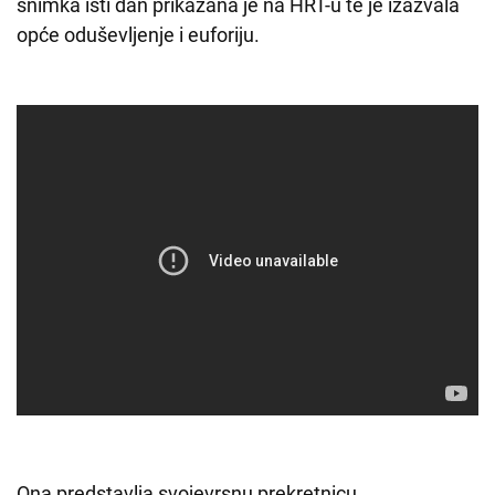
snimka isti dan prikazana je na HRT-u te je izazvala
opće oduševljenje i euforiju.
Ona predstavlja svojevrsnu prekretnicu