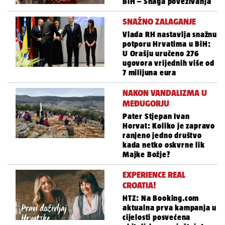
BiH – Snaga povezivanja
SNAŽNO ZALAGANJE
Vlada RH nastavlja snažnu
potporu Hrvatima u BiH:
U Orašju uručeno 276
ugovora vrijednih više od
7 milijuna eura
NAKON VANDALIZMA U
MEĐUGORJU
Pater Stjepan Ivan
Horvat: Koliko je zapravo
ranjeno jedno društvo
kada netko oskvrne lik
Majke Božje?
EXPERIENCE REAL
CROATIA!
HTZ: Na Booking.com
aktualna prva kampanja u
cijelosti posvećena