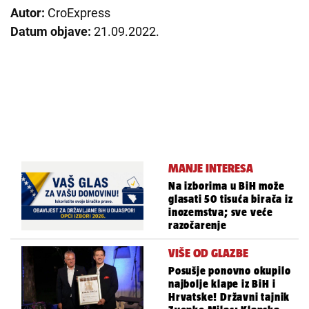
Autor:
CroExpress
Datum objave:
21.09.2022.
MANJE INTERESA
Na izborima u BiH može
glasati 50 tisuća birača iz
inozemstva; sve veće
razočarenje
VIŠE OD GLAZBE
Posušje ponovno okupilo
najbolje klape iz BiH i
Hrvatske! Državni tajnik