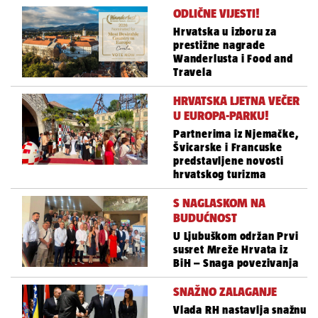
ODLIČNE VIJESTI!
Hrvatska u izboru za
prestižne nagrade
Wanderlusta i Food and
Travela
HRVATSKA LJETNA VEČER
U EUROPA-PARKU!
Partnerima iz Njemačke,
Švicarske i Francuske
predstavljene novosti
hrvatskog turizma
S NAGLASKOM NA
BUDUĆNOST
U Ljubuškom održan Prvi
susret Mreže Hrvata iz
BiH – Snaga povezivanja
SNAŽNO ZALAGANJE
Vlada RH nastavlja snažnu