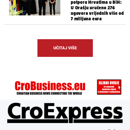
potporu Hrvatima u BiH:
U Orašju uručeno 276
ugovora vrijednih više od
7 milijuna eura
UČITAJ VIŠE
ÜBER UNS