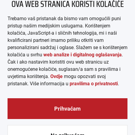
OVA WEB STRANICA KORISTI KOLAČIĆE
IMPRESSUM
Trebamo vaš pristanak da bismo vam omogućili puni
AGB
pristup našim medijskim uslugama. Korištenjem
kolačića, JavaScript-a i sličnih tehnologija, mi i naši
DATENSCHUTZ
kvalificirani partneri imamo priliku otkriti vam
personalizirani sadržaj i oglase. Slažem se s korištenjem
MEDIADATEN
kolačića u svrhu
web analize i digitalnog oglašavanja
.
Čak i ako nastavim koristiti ovu web stranicu uz
ARHIVA (PDF)
onemogućene kolačiće, suglasan/a sam s pravilima i
uvjetima korištenja.
Ovdje
mogu opozvati svoj
pristanak. Više informacija u
pravilima o privatnosti
.
Prihvaćam
© CROEXPRESS │ INFORMATIVNI MEDIJ HRVATA IZVAN
REPUBLIKE HRVATSKE 2026.