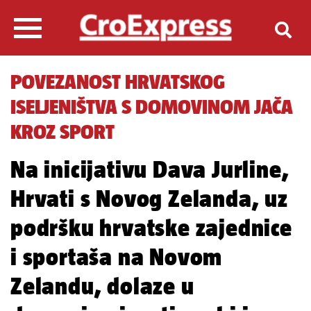
POVEZANOST HRVATSKOG
ISELJENIŠTVA S DOMOVINOM JAČA
KROZ SPORT
Na inicijativu Dava Jurline,
Hrvati s Novog Zelanda, uz
podršku hrvatske zajednice
i sportaša na Novom
Zelandu, dolaze u