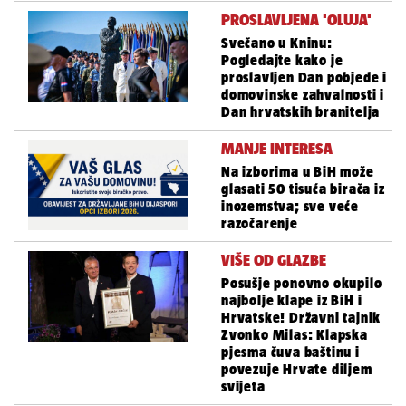
PROSLAVLJENA 'OLUJA'
Svečano u Kninu:
Pogledajte kako je
proslavljen Dan pobjede i
domovinske zahvalnosti i
Dan hrvatskih branitelja
MANJE INTERESA
Na izborima u BiH može
glasati 50 tisuća birača iz
inozemstva; sve veće
razočarenje
VIŠE OD GLAZBE
Posušje ponovno okupilo
najbolje klape iz BiH i
Hrvatske! Državni tajnik
Zvonko Milas: Klapska
pjesma čuva baštinu i
povezuje Hrvate diljem
svijeta