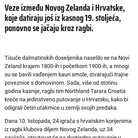
Veze između Novog Zelanda i Hrvatske,
koje datiraju još iz kasnog 19. stoljeća,
ponovno se jačaju kroz ragbi.
Tisuće dalmatinskih doseljenika naselilo se na Novi
Zeland krajem 1800-ih i početkom 1900-ih, a mnogi
su se bavili vađenjem kauri smole, stvarajući trajne
poveznice s domovinom. Sada, više od stotinu
godina kasnije, ragbi tim Northland Tarara Croatia
kreće na jedinstveno putovanje u Hrvatsku, kako bi
odigrali četiri utakmice u zemlji svojih predaka.
Dana 10. listopada, 24 igrača s hrvatskim korijenima
iz ragbi klubova diljem Novog Zelanda, uz 34
navijača, otputovat će na dvotjedno putovanje u