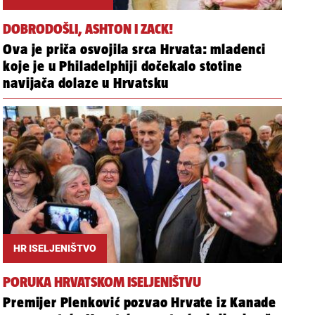
DOBRODOŠLI, ASHTON I ZACK!
Ova je priča osvojila srca Hrvata: mladenci
koje je u Philadelphiji dočekalo stotine
navijača dolaze u Hrvatsku
HR ISELJENIŠTVO
PORUKA HRVATSKOM ISELJENIŠTVU
Premijer Plenković pozvao Hrvate iz Kanade