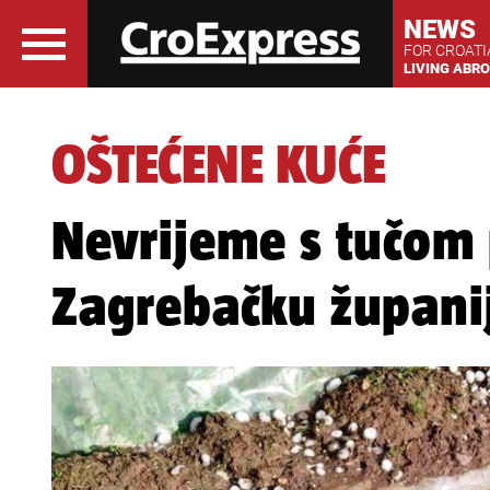
NEWS
FOR CROAT
LIVING ABR
OŠTEĆENE KUĆE
Nevrijeme s tučom
Zagrebačku županij