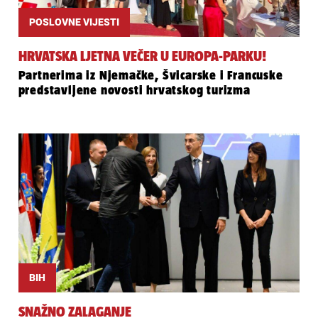
POSLOVNE VIJESTI
HRVATSKA LJETNA VEČER U EUROPA-PARKU!
Partnerima iz Njemačke, Švicarske i Francuske
predstavljene novosti hrvatskog turizma
BIH
SNAŽNO ZALAGANJE