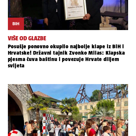
BIH
VIŠE OD GLAZBE
Posušje ponovno okupilo najbolje klape iz BiH i
Hrvatske! Državni tajnik Zvonko Milas: Klapska
pjesma čuva baštinu i povezuje Hrvate diljem
svijeta