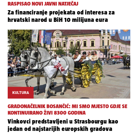
RASPISAO NOVI JAVNI NATJEČAJ
Za financiranje projekata od interesa za
hrvatski narod u BiH 10 milijuna eura
KULTURA
GRADONAČELNIK BOSANČIĆ: MI SMO MJESTO GDJE SE
KONTINUIRANO ŽIVI 8300 GODINA
Vinkovci predstavljeni u Strasbourgu kao
jedan od najstarijih europskih gradova