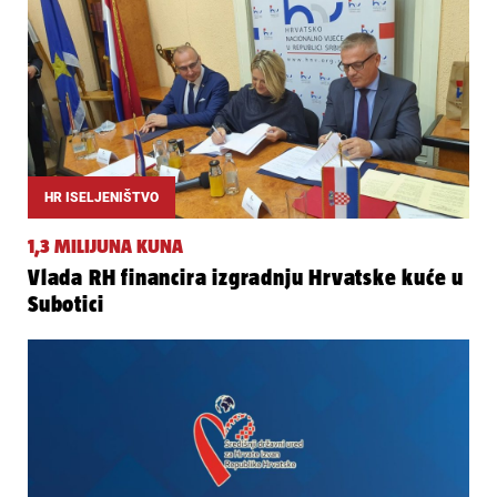
HR ISELJENIŠTVO
1,3 MILIJUNA KUNA
Vlada RH financira izgradnju Hrvatske kuće u
Subotici