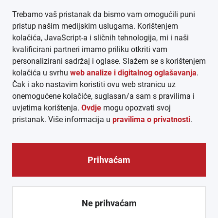
Trebamo vaš pristanak da bismo vam omogućili puni
AGB
pristup našim medijskim uslugama. Korištenjem
kolačića, JavaScript-a i sličnih tehnologija, mi i naši
DATENSCHUTZ
kvalificirani partneri imamo priliku otkriti vam
personalizirani sadržaj i oglase. Slažem se s korištenjem
MEDIADATEN
kolačića u svrhu
web analize i digitalnog oglašavanja
.
Čak i ako nastavim koristiti ovu web stranicu uz
ARHIVA (PDF)
onemogućene kolačiće, suglasan/a sam s pravilima i
uvjetima korištenja.
Ovdje
mogu opozvati svoj
pristanak. Više informacija u
pravilima o privatnosti
.
Prihvaćam
© CROEXPRESS │ INFORMATIVNI MEDIJ HRVATA IZVAN
REPUBLIKE HRVATSKE 2026.
Ne prihvaćam