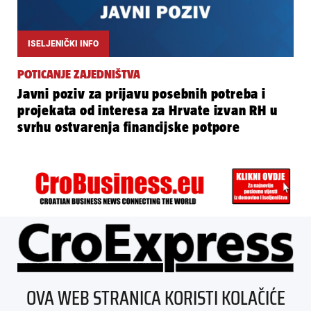
ISELJENIČKI INFO
POTICANJE ZAJEDNIŠTVA
Javni poziv za prijavu posebnih potreba i
projekata od interesa za Hrvate izvan RH u
svrhu ostvarenja financijske potpore
ÜBER UNS
OVA WEB STRANICA KORISTI KOLAČIĆE
IMPRESSUM