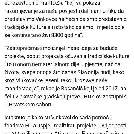
eurozastupnicima HDZ-a “koji su pokazali
razumijevanje za našu povijest i dali nam priliku da
predstavimo Vinkovce na način da smo predstavnici
tradicijske kulture ali isto tako da smo i mjesto gdje
se kontinuirano živi 8300 godina”.
“Zastupnicima smo iznijeli naše ideje za buduće
projekte, poput projekata očuvanja tradicijske kulture
i to u onom nematerijalnom dijelu pjesme, načina
života, svega onoga što danas Slavonija nudi, kako
kroz Vinkovačke jeseni, tako i kroz sve naše
manifestacije”, rekao je Bosančić koji je od 2017. na
čelu vinkovačke gradske uprave i HDZ-ov zastupnik
u Hrvatskom saboru.
Istaknuo je kako su Vinkovci do sada pomoću
fondova EU-a uspjeli realizirati projekte u vrijednosti
od 200 milijuna eura. “Tih 200 milijuna završilo je u