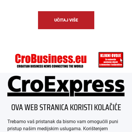
UČITAJ VIŠE
ÜBER UNS
OVA WEB STRANICA KORISTI KOLAČIĆE
IMPRESSUM
Trebamo vaš pristanak da bismo vam omogućili puni
AGB
pristup našim medijskim uslugama. Korištenjem