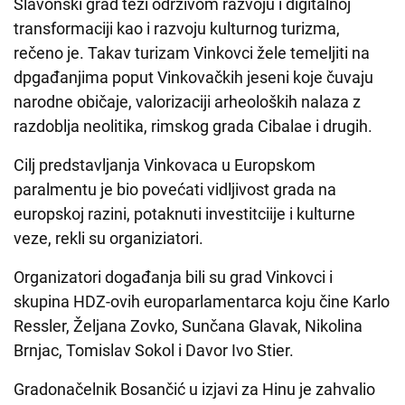
Slavonski grad teži održivom razvoju i digitalnoj
transformaciji kao i razvoju kulturnog turizma,
rečeno je. Takav turizam Vinkovci žele temeljiti na
dpgađanjima poput Vinkovačkih jeseni koje čuvaju
narodne običaje, valorizaciji arheoloških nalaza z
razdoblja neolitika, rimskog grada Cibalae i drugih.
Cilj predstavljanja Vinkovaca u Europskom
paralmentu je bio povećati vidljivost grada na
europskoj razini, potaknuti investitciije i kulturne
veze, rekli su organiziatori.
Organizatori događanja bili su grad Vinkovci i
skupina HDZ-ovih europarlamentarca koju čine Karlo
Ressler, Željana Zovko, Sunčana Glavak, Nikolina
Brnjac, Tomislav Sokol i Davor Ivo Stier.
Gradonačelnik Bosančić u izjavi za Hinu je zahvalio