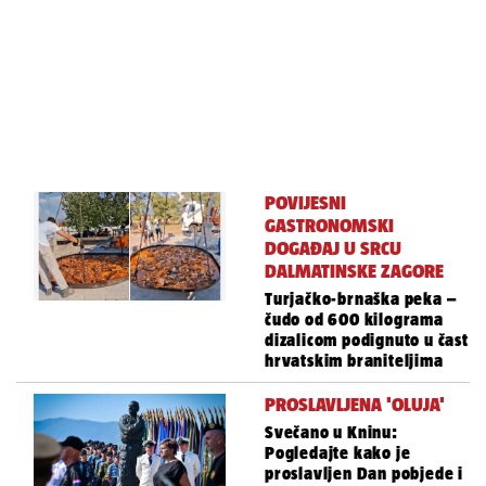
POVIJESNI
GASTRONOMSKI
DOGAĐAJ U SRCU
DALMATINSKE ZAGORE
Turjačko-brnaška peka –
čudo od 600 kilograma
dizalicom podignuto u čast
hrvatskim braniteljima
PROSLAVLJENA 'OLUJA'
Svečano u Kninu:
Pogledajte kako je
proslavljen Dan pobjede i