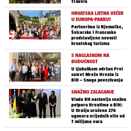
Travela
HRVATSKA LJETNA VEČER
U EUROPA-PARKU!
Partnerima iz Njemačke,
Švicarske i Francuske
predstavljene novosti
hrvatskog turizma
S NAGLASKOM NA
BUDUĆNOST
U Ljubuškom održan Prvi
susret Mreže Hrvata iz
BiH – Snaga povezivanja
SNAŽNO ZALAGANJE
Vlada RH nastavlja snažnu
potporu Hrvatima u BiH:
U Orašju uručeno 276
ugovora vrijednih više od
7 milijuna eura