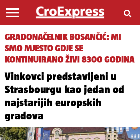
GRADONAČELNIK BOSANČIĆ: MI
SMO MJESTO GDJE SE
KONTINUIRANO ŽIVI 8300 GODINA
Vinkovci predstavljeni u
Strasbourgu kao jedan od
najstarijih europskih
gradova