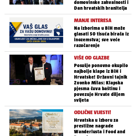
domovinske zahvalnosti i
Dan hrvatskih branitelja
MANJE INTERESA
Na izborima u BiH može
glasati 50 tisuća birača iz
inozemstva; sve veće
razočarenje
VIŠE OD GLAZBE
Posušje ponovno okupilo
najbolje klape iz BiH i
Hrvatske! Državni tajnik
Zvonko Milas: Klapska
pjesma čuva baštinu i
povezuje Hrvate diljem
svijeta
ODLIČNE VIJESTI!
Hrvatska u izboru za
prestižne nagrade
Wanderlusta i Food and