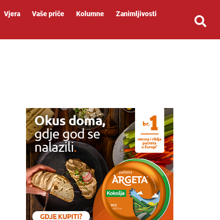
Vjera
Vaše priče
Kolumne
Zanimljivosti