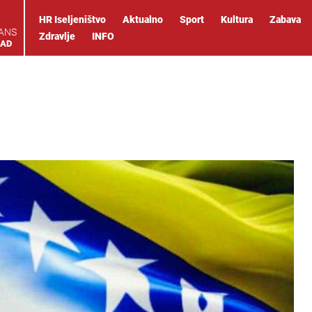
HR Iseljeništvo
Aktualno
Sport
Kultura
Zabava
IANS
Zdravlje
INFO
OAD