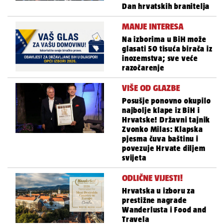
Dan hrvatskih branitelja
MANJE INTERESA
Na izborima u BiH može
glasati 50 tisuća birača iz
inozemstva; sve veće
razočarenje
VIŠE OD GLAZBE
Posušje ponovno okupilo
najbolje klape iz BiH i
Hrvatske! Državni tajnik
Zvonko Milas: Klapska
pjesma čuva baštinu i
povezuje Hrvate diljem
svijeta
ODLIČNE VIJESTI!
Hrvatska u izboru za
prestižne nagrade
Wanderlusta i Food and
Travela