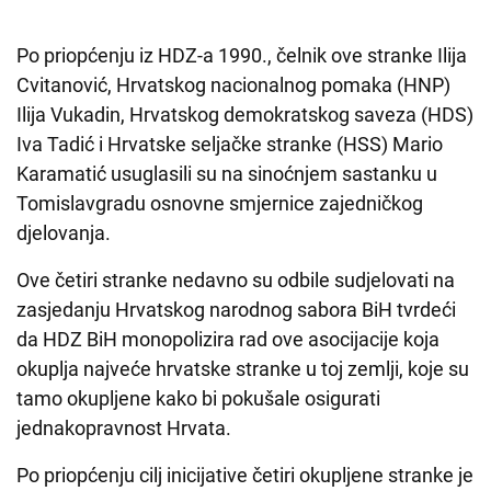
Po priopćenju iz HDZ-a 1990., čelnik ove stranke Ilija
Cvitanović, Hrvatskog nacionalnog pomaka (HNP)
Ilija Vukadin, Hrvatskog demokratskog saveza (HDS)
Iva Tadić i Hrvatske seljačke stranke (HSS) Mario
Karamatić usuglasili su na sinoćnjem sastanku u
Tomislavgradu osnovne smjernice zajedničkog
djelovanja.
Ove četiri stranke nedavno su odbile sudjelovati na
zasjedanju Hrvatskog narodnog sabora BiH tvrdeći
da HDZ BiH monopolizira rad ove asocijacije koja
okuplja najveće hrvatske stranke u toj zemlji, koje su
tamo okupljene kako bi pokušale osigurati
jednakopravnost Hrvata.
Po priopćenju cilj inicijative četiri okupljene stranke je