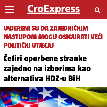
UVJERENI SU DA ZAJEDNIČKIM
NASTUPOM MOGU OSIGURATI VEĆI
POLITIČKI UTJECAJ
Četiri oporbene stranke
zajedno na izborima kao
alternativa HDZ-u BiH