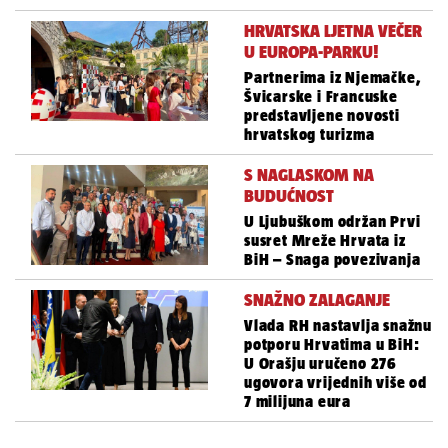
HRVATSKA LJETNA VEČER
U EUROPA-PARKU!
Partnerima iz Njemačke,
Švicarske i Francuske
predstavljene novosti
hrvatskog turizma
S NAGLASKOM NA
BUDUĆNOST
U Ljubuškom održan Prvi
susret Mreže Hrvata iz
BiH – Snaga povezivanja
SNAŽNO ZALAGANJE
Vlada RH nastavlja snažnu
potporu Hrvatima u BiH:
U Orašju uručeno 276
ugovora vrijednih više od
7 milijuna eura