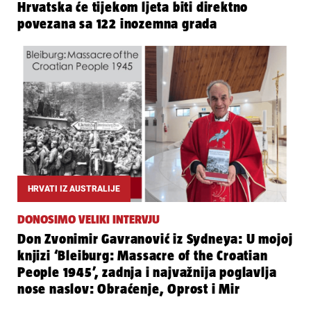
Hrvatska će tijekom ljeta biti direktno
povezana sa 122 inozemna grada
HRVATI IZ AUSTRALIJE
DONOSIMO VELIKI INTERVJU
Don Zvonimir Gavranović iz Sydneya: U mojoj
knjizi ‘Bleiburg: Massacre of the Croatian
People 1945’, zadnja i najvažnija poglavlja
nose naslov: Obraćenje, Oprost i Mir