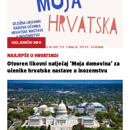
ISELJENIČKI INFO
NAJLJEPŠE U HRVATSKOJ
Otvoren likovni natječaj ‘Moja domovina’ za
učenike hrvatske nastave u inozemstvu