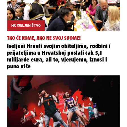
HR ISELJENIŠTVO
TKO ĆE KOME, AKO NE SVOJ SVOME!
Iseljeni Hrvati svojim obiteljima, rodbini i
prijateljima u Hrvatskoj poslali čak 5,1
milijarde eura, ali to, vjerujemo, iznosi i
puno više