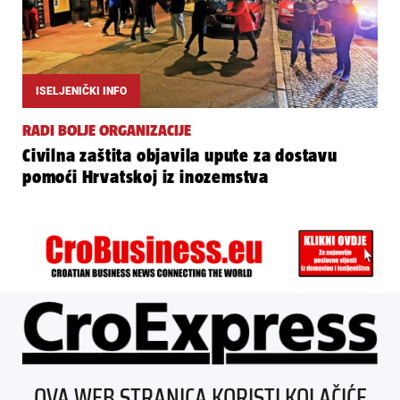
ISELJENIČKI INFO
RADI BOLJE ORGANIZACIJE
Civilna zaštita objavila upute za dostavu
pomoći Hrvatskoj iz inozemstva
ÜBER UNS
OVA WEB STRANICA KORISTI KOLAČIĆE