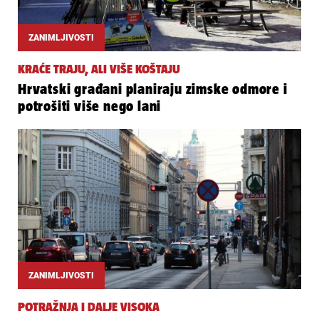
ZANIMLJIVOSTI
KRAĆE TRAJU, ALI VIŠE KOŠTAJU
Hrvatski građani planiraju zimske odmore i
potrošiti više nego lani
ZANIMLJIVOSTI
POTRAŽNJA I DALJE VISOKA