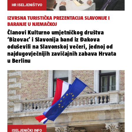
HR ISELJENIŠTVO
IZVRSNA TURISTIČKA PREZENTACIJA SLAVONIJE I
BARANJE U NJEMAČKOJ
Članovi Kulturno umjetničkog društva
‘Bizovac’ i Slavonija band iz Đakova
oduševili na Slavonskoj večeri, jednoj od
najdugovječnijih zavičajnih zabava Hrvata
u Berlinu
ISELJENIČKI INFO