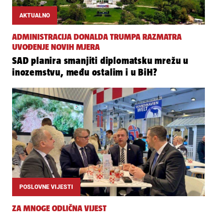
AKTUALNO
ADMINISTRACIJA DONALDA TRUMPA RAZMATRA
UVOĐENJE NOVIH MJERA
SAD planira smanjiti diplomatsku mrežu u
inozemstvu, među ostalim i u BiH?
POSLOVNE VIJESTI
ZA MNOGE ODLIČNA VIJEST