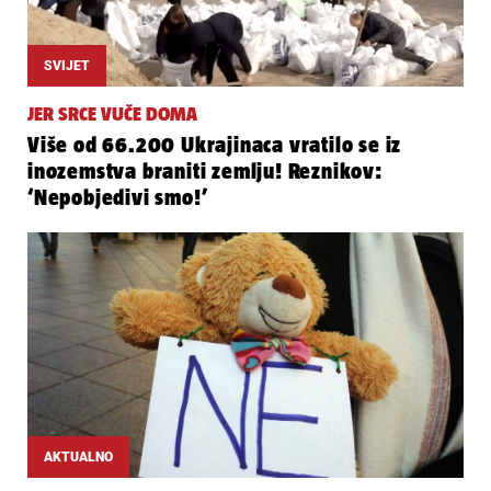
SVIJET
JER SRCE VUČE DOMA
Više od 66.200 Ukrajinaca vratilo se iz
inozemstva braniti zemlju! Reznikov:
‘Nepobjedivi smo!’
AKTUALNO