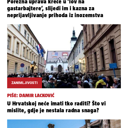
Porezna uprava kreće u ‘lov na
gastarbajtere‘, slijedi im i kazna za
neprijavljivanje prihoda iz inozemstva
ZANIMLJIVOSTI
PIŠE: DAMIR LACKOVIĆ
U Hrvatskoj neće imati tko raditi? Što vi
mislite, gdje je nestala radna snaga?