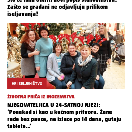
Zašto se građani ne odjavljuju prilikom
iseljavanja?
HR ISELJENIŠTVO
ŽIVOTNA PRIČA IZ INOZEMSTVA
NJEGOVATELJICA U 24-SATNOJ NJEZI:
‘Ponekad si kao u kućnom pritvoru. Žene
rade bez pauze, ne izlaze po 14 dana, gutaju
tablete…’