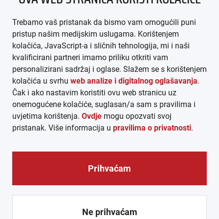
IMPRESSUM
Trebamo vaš pristanak da bismo vam omogućili puni
AGB
pristup našim medijskim uslugama. Korištenjem
kolačića, JavaScript-a i sličnih tehnologija, mi i naši
DATENSCHUTZ
kvalificirani partneri imamo priliku otkriti vam
personalizirani sadržaj i oglase. Slažem se s korištenjem
MEDIADATEN
kolačića u svrhu
web analize i digitalnog oglašavanja
.
Čak i ako nastavim koristiti ovu web stranicu uz
ARHIVA (PDF)
onemogućene kolačiće, suglasan/a sam s pravilima i
uvjetima korištenja.
Ovdje
mogu opozvati svoj
pristanak. Više informacija u
pravilima o privatnosti
.
Prihvaćam
© CROEXPRESS │ INFORMATIVNI MEDIJ HRVATA IZVAN
REPUBLIKE HRVATSKE 2026.
Ne prihvaćam