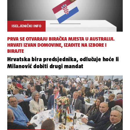
ISELJENIČKI INFO
PRVA SE OTVARAJU BIRAČKA MJESTA U AUSTRALIJI.
HRVATI IZVAN DOMOVINE, IZAĐITE NA IZBORE I
BIRAJTE
Hrvatska bira predsjednika, odlučuje hoće li
Milanović dobiti drugi mandat