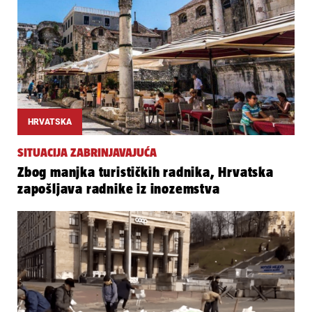
HRVATSKA
SITUACIJA ZABRINJAVAJUĆA
Zbog manjka turističkih radnika, Hrvatska
zapošljava radnike iz inozemstva