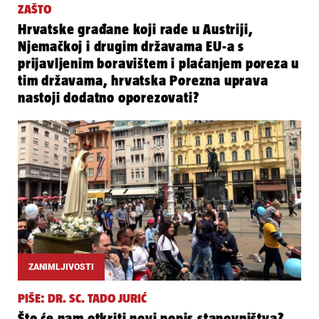
ZAŠTO
Hrvatske građane koji rade u Austriji,
Njemačkoj i drugim državama EU-a s
prijavljenim boravištem i plaćanjem poreza u
tim državama, hrvatska Porezna uprava
nastoji dodatno oporezovati?
ZANIMLJIVOSTI
PIŠE: DR. SC. TADO JURIĆ
Što će nam otkriti novi popis stanovništva?