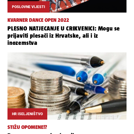
POSLOVNE VIJESTI
KVARNER DANCE OPEN 2022
PLESNO NATJECANJE U CRIKVENICI: Mogu se
prijaviti plesači iz Hrvatske, ali i iz
inozemstva
HR ISELJENIŠTVO
STIŽU OPOMENE!?