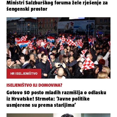
Ministri Salzburškog foruma žele rješenje za
šengenski prostor
HR ISELJENIŠTVO
ISELJENIŠTVO ILI DOMOVINA?
Gotovo 50 posto mladih razmišlja o odlasku
iz Hrvatske! Strmota: ‘Javne politike
usmjerene su prema starijima’