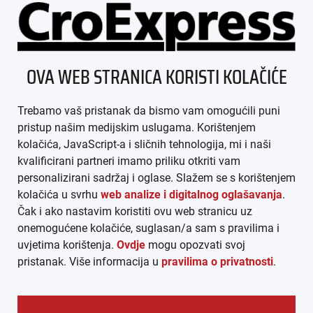
ÜBER UNS
OVA WEB STRANICA KORISTI KOLAČIĆE
IMPRESSUM
Trebamo vaš pristanak da bismo vam omogućili puni
AGB
pristup našim medijskim uslugama. Korištenjem
kolačića, JavaScript-a i sličnih tehnologija, mi i naši
DATENSCHUTZ
kvalificirani partneri imamo priliku otkriti vam
personalizirani sadržaj i oglase. Slažem se s korištenjem
MEDIADATEN
kolačića u svrhu
web analize i digitalnog oglašavanja
.
Čak i ako nastavim koristiti ovu web stranicu uz
ARHIVA (PDF)
onemogućene kolačiće, suglasan/a sam s pravilima i
uvjetima korištenja.
Ovdje
mogu opozvati svoj
pristanak. Više informacija u
pravilima o privatnosti
.