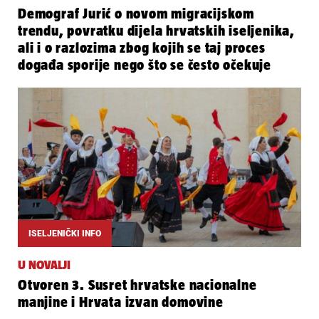
Demograf Jurić o novom migracijskom
trendu, povratku dijela hrvatskih iseljenika,
ali i o razlozima zbog kojih se taj proces
događa sporije nego što se često očekuje
ISELJENIČKI INFO
U NOVALJI
Otvoren 3. Susret hrvatske nacionalne
manjine i Hrvata izvan domovine