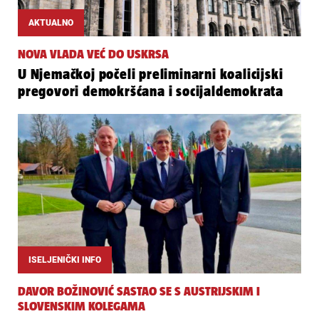
AKTUALNO
NOVA VLADA VEĆ DO USKRSA
U Njemačkoj počeli preliminarni koalicijski
pregovori demokršćana i socijaldemokrata
ISELJENIČKI INFO
DAVOR BOŽINOVIĆ SASTAO SE S AUSTRIJSKIM I
SLOVENSKIM KOLEGAMA