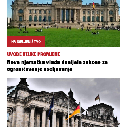
HR ISELJENIŠTVO
UVODE VELIKE PROMJENE
Nova njemačka vlada donijela zakone za
ograničavanje useljavanja