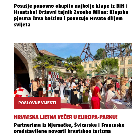
Posušje ponovno okupilo najbolje klape iz BiH i
Hrvatske! Državni tajnik Zvonko Milas: Klapska
pjesma čuva baštinu i povezuje Hrvate diljem
svijeta
POSLOVNE VIJESTI
HRVATSKA LJETNA VEČER U EUROPA-PARKU!
Partnerima iz Njemačke, Švicarske i Francuske
predstavljene novosti hrvatskog turizma