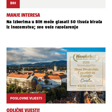
BIH
MANJE INTERESA
Na izborima u BiH može glasati 50 tisuća birača
iz inozemstva; sve veće razočarenje
POSLOVNE VIJESTI
ODLIČNE VIJESTI!