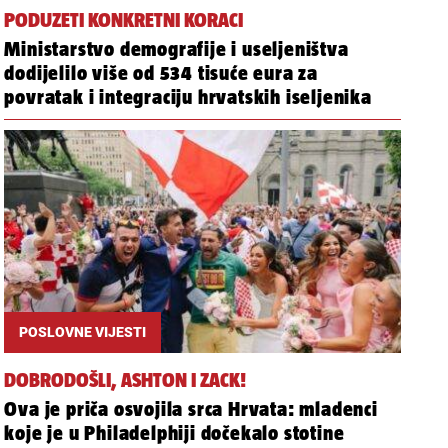
PODUZETI KONKRETNI KORACI
Ministarstvo demografije i useljeništva
dodijelilo više od 534 tisuće eura za
povratak i integraciju hrvatskih iseljenika
POSLOVNE VIJESTI
DOBRODOŠLI, ASHTON I ZACK!
Ova je priča osvojila srca Hrvata: mladenci
koje je u Philadelphiji dočekalo stotine