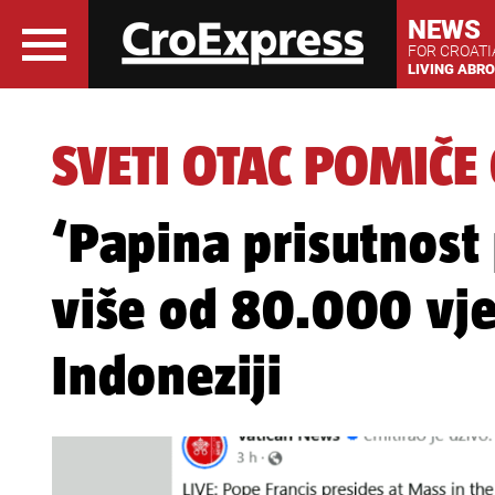
NEWS
FOR CROAT
LIVING ABR
SVETI OTAC POMIČE
‘Papina prisutnost
više od 80.000 vje
Indoneziji