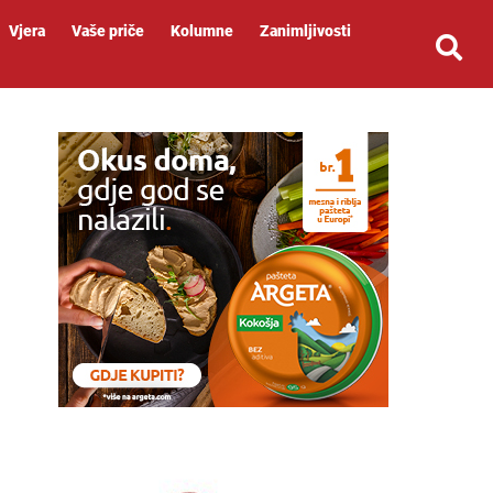
Vjera
Vaše priče
Kolumne
Zanimljivosti