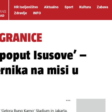
HR Iseljeništvo
Aktualno
Sport
Kultura
Zabava
IANS
Zdravlje
INFO
OAD
 GRANICE
 poput Isusove’ –
rnika na misi u