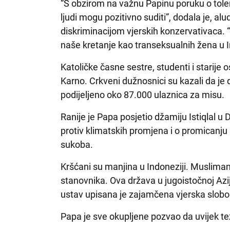
“S obzirom na važnu Papinu poruku o toler
ljudi mogu pozitivno suditi”, dodala je, al
diskriminacijom vjerskih konzervativaca. 
naše kretanje kao transeksualnih žena u I
Katoličke časne sestre, studenti i starije
Karno. Crkveni dužnosnici su kazali da je
podijeljeno oko 87.000 ulaznica za misu.
Ranije je Papa posjetio džamiju Istiqlal u 
protiv klimatskih promjena i o promicanju
sukoba.
Kršćani su manjina u Indoneziji. Musliman
stanovnika. Ova država u jugoistočnoj Aziji
ustav upisana je zajamčena vjerska slobo
Papa je sve okupljene pozvao da uvijek te