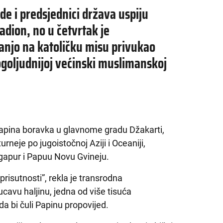
de i predsjednici država uspiju
tadion, no u četvrtak je
njo na katoličku misu privukao
goljudnijoj većinski muslimanskoj
apina boravka u glavnome gradu Džakarti,
rneje po jugoistočnoj Aziji i Oceaniji,
ingapur i Papuu Novu Gvineju.
prisutnosti”, rekla je transrodna
cavu haljinu, jedna od više tisuća
 da bi čuli Papinu propovijed.