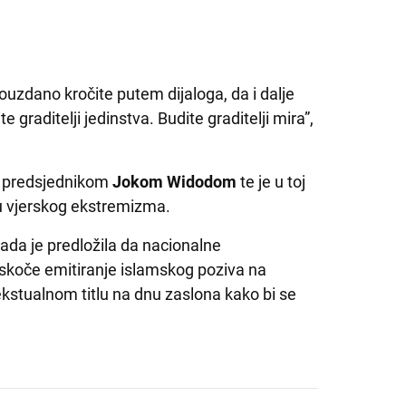
ouzdano kročite putem dijaloga, da i dalje
te graditelji jedinstva. Budite graditelji mira”,
im predsjednikom
Jokom Widodom
te je u toj
ju vjerskog ekstremizma.
da je predložila da nacionalne
reskoče emitiranje islamskog poziva na
ekstualnom titlu na dnu zaslona kako bi se