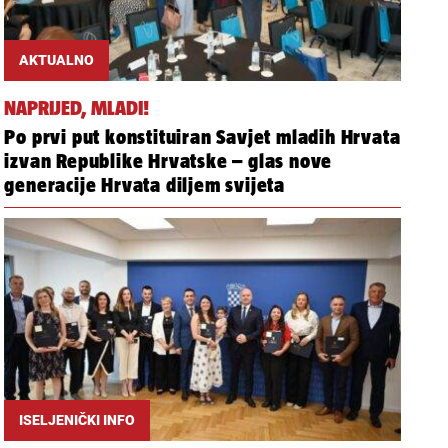
AKTUALNO
NAPRIJED, MLADI!
Po prvi put konstituiran Savjet mladih Hrvata
izvan Republike Hrvatske – glas nove
generacije Hrvata diljem svijeta
ISELJENIČKI INFO