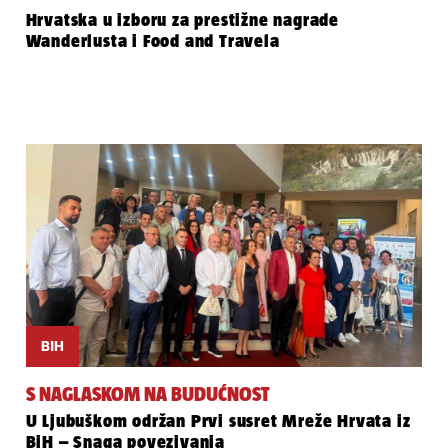
Hrvatska u izboru za prestižne nagrade
Wanderlusta i Food and Travela
BIH
S NAGLASKOM NA BUDUĆNOST
U Ljubuškom održan Prvi susret Mreže Hrvata iz
BiH – Snaga povezivanja