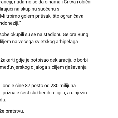
anciji, nadamo se da o nama i Crkva i obični
udirajući na skupinu suočenu s
“Mi trpimo golem pritisak, što ograničava
ndoneziji.”
 osobe okupili su se na stadionu Gelora Bung
 diljem najvećega svjetskog arhipelaga
Džakarti gdje je potpisao deklaraciju o borbi
 međuvjerskog dijaloga s ciljem rješavanja
i ondje čine 87 posto od 280 milijuna
 priznaje šest službenih religija, a u njezin
da.
že bratstvu.