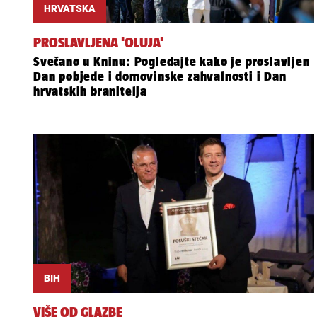
HRVATSKA
PROSLAVLJENA 'OLUJA'
Svečano u Kninu: Pogledajte kako je proslavljen
Dan pobjede i domovinske zahvalnosti i Dan
hrvatskih branitelja
BIH
VIŠE OD GLAZBE