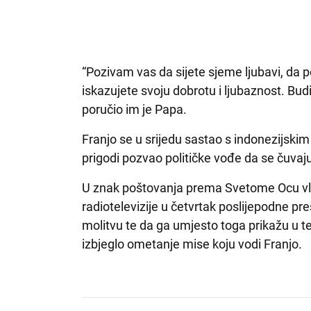
“Pozivam vas da sijete sjeme ljubavi, da p
iskazujete ​​svoju dobrotu i ljubaznost. Budi
poručio im je Papa.
Franjo se u srijedu sastao s indonezijsk
prigodi pozvao političke vođe da se čuva
U znak poštovanja prema Svetome Ocu vla
radiotelevizije u četvrtak poslijepodne p
molitvu te da ga umjesto toga prikažu u t
izbjeglo ometanje mise koju vodi Franjo.