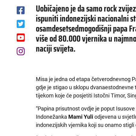
Uobičajeno je da samo rock zvijez
ispuniti indonezijski nacionalni s
osamdesetsedmogodišnji papa Fra
više od 80.000 vjernika u najmno
naciji svijeta.
Misa je jedna od etapa četverodnevnog P
gdje je stigao u sklopu dvanaestodnevne tu
tijekom koje će posjetiti Istočni Timor, S
“Papina prisutnost ovdje je poput Isusove 
Indonežanka
Mami Yuli
odjevena u svjetlu
indonezijskih vjernika koji su onamo stigli