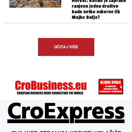
Horvat: Koliko je zapravo
ranjeno jedno društvo
kada netko oskvrne lik
Majke Božje?
UČITAJ VIŠE
ÜBER UNS