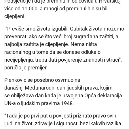
Podsjetio je i da je preminulih od covida u Hrvatskoj
više od 11.000, a mnogi od preminulih nisu bili
cijepljeni.
“Previše smo života izgubili. Gubitak života možemo
prevenrati ako se što veći broj sugrađana zaštiti, a
najbolja zaštita je cijepljenje. Nema ništa
racionalnog u tome da se donese odluka o
necijepljenju, treba dati povjerenje znanosti i struci”,
poručio je premijer.
Plenković se posebno osvrnuo na
današnji Međunarodni dan ljudskih prava, kojim
se obilježava dan kada je usvojena Opća deklaracija
UN-a o ljudskim pravima 1948.
“Tada je po prvi put u povijesti priznato pravo svih
ljudi na život, zdravlje i sigurnost, bez ikakvih razlika.