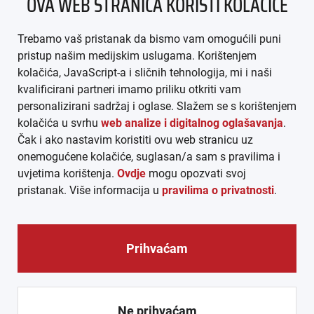
OVA WEB STRANICA KORISTI KOLAČIĆE
IMPRESSUM
Trebamo vaš pristanak da bismo vam omogućili puni
AGB
pristup našim medijskim uslugama. Korištenjem
kolačića, JavaScript-a i sličnih tehnologija, mi i naši
DATENSCHUTZ
kvalificirani partneri imamo priliku otkriti vam
personalizirani sadržaj i oglase. Slažem se s korištenjem
MEDIADATEN
kolačića u svrhu
web analize i digitalnog oglašavanja
.
Čak i ako nastavim koristiti ovu web stranicu uz
ARHIVA (PDF)
onemogućene kolačiće, suglasan/a sam s pravilima i
uvjetima korištenja.
Ovdje
mogu opozvati svoj
pristanak. Više informacija u
pravilima o privatnosti
.
Prihvaćam
© CROEXPRESS │ INFORMATIVNI MEDIJ HRVATA IZVAN
REPUBLIKE HRVATSKE 2026.
Ne prihvaćam