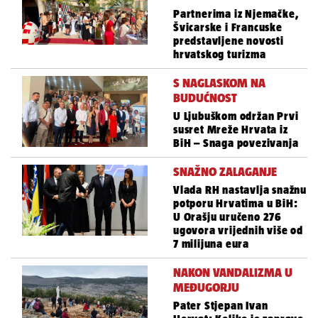
Partnerima iz Njemačke,
Švicarske i Francuske
predstavljene novosti
hrvatskog turizma
S NAGLASKOM NA
BUDUĆNOST
U Ljubuškom održan Prvi
susret Mreže Hrvata iz
BiH – Snaga povezivanja
SNAŽNO ZALAGANJE
Vlada RH nastavlja snažnu
potporu Hrvatima u BiH:
U Orašju uručeno 276
ugovora vrijednih više od
7 milijuna eura
NAKON VANDALIZMA U
MEĐUGORJU
Pater Stjepan Ivan