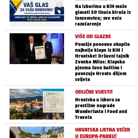
Na izborima u BiH može
glasati 50 tisuća birača iz
inozemstva; sve veće
razočarenje
VIŠE OD GLAZBE
Posušje ponovno okupilo
najbolje klape iz BiH i
Hrvatske! Državni tajnik
Zvonko Milas: Klapska
pjesma čuva baštinu i
povezuje Hrvate diljem
svijeta
ODLIČNE VIJESTI!
Hrvatska u izboru za
prestižne nagrade
Wanderlusta i Food and
Travela
HRVATSKA LJETNA VEČER
U EUROPA-PARKU!