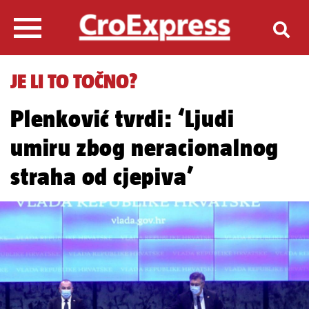
JE LI TO TOČNO?
Plenković tvrdi: ‘Ljudi
umiru zbog neracionalnog
straha od cjepiva’