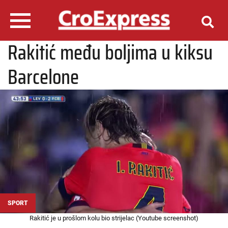
Rakitić među boljima u kiksu
Barcelone
SPORT
Rakitić je u prošlom kolu bio strijelac (Youtube screenshot)