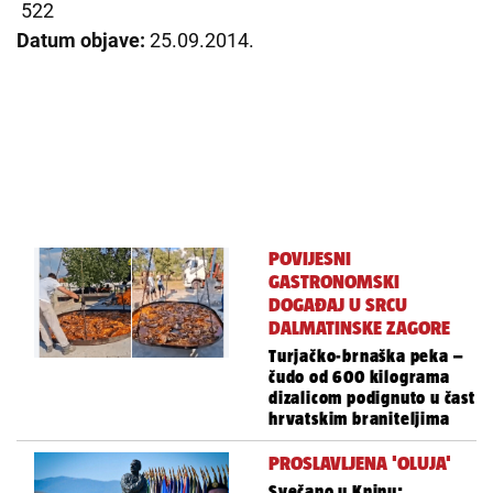
522
Datum objave:
25.09.2014.
POVIJESNI
GASTRONOMSKI
DOGAĐAJ U SRCU
DALMATINSKE ZAGORE
Turjačko-brnaška peka –
čudo od 600 kilograma
dizalicom podignuto u čast
hrvatskim braniteljima
PROSLAVLJENA 'OLUJA'
Svečano u Kninu: