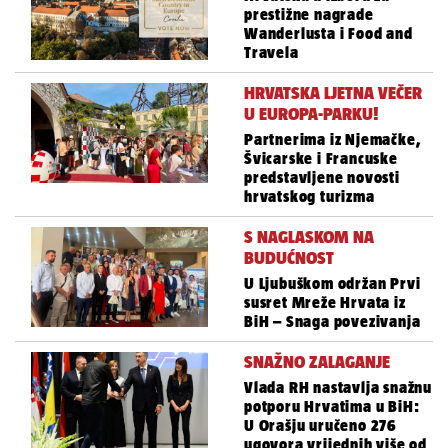
prestižne nagrade
Wanderlusta i Food and
Travela
HRVATSKA LJETNA VEČER
U EUROPA-PARKU!
Partnerima iz Njemačke,
Švicarske i Francuske
predstavljene novosti
hrvatskog turizma
S NAGLASKOM NA
BUDUĆNOST
U Ljubuškom održan Prvi
susret Mreže Hrvata iz
BiH – Snaga povezivanja
SNAŽNO ZALAGANJE
Vlada RH nastavlja snažnu
potporu Hrvatima u BiH:
U Orašju uručeno 276
ugovora vrijednih više od