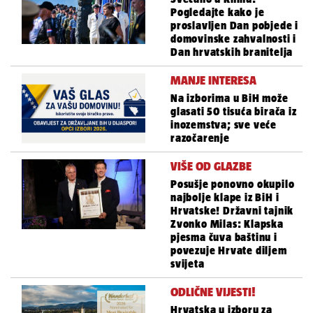
Pogledajte kako je
proslavljen Dan pobjede i
domovinske zahvalnosti i
Dan hrvatskih branitelja
MANJE INTERESA
Na izborima u BiH može
glasati 50 tisuća birača iz
inozemstva; sve veće
razočarenje
VIŠE OD GLAZBE
Posušje ponovno okupilo
najbolje klape iz BiH i
Hrvatske! Državni tajnik
Zvonko Milas: Klapska
pjesma čuva baštinu i
povezuje Hrvate diljem
svijeta
ODLIČNE VIJESTI!
Hrvatska u izboru za