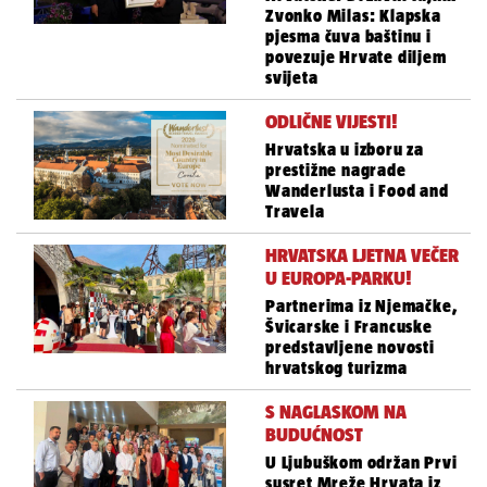
Zvonko Milas: Klapska
pjesma čuva baštinu i
povezuje Hrvate diljem
svijeta
ODLIČNE VIJESTI!
Hrvatska u izboru za
prestižne nagrade
Wanderlusta i Food and
Travela
HRVATSKA LJETNA VEČER
U EUROPA-PARKU!
Partnerima iz Njemačke,
Švicarske i Francuske
predstavljene novosti
hrvatskog turizma
S NAGLASKOM NA
BUDUĆNOST
U Ljubuškom održan Prvi
susret Mreže Hrvata iz