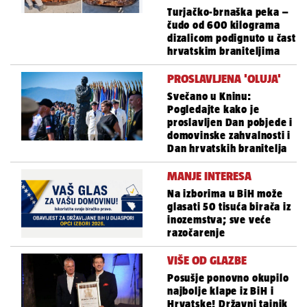
Turjačko-brnaška peka –
čudo od 600 kilograma
dizalicom podignuto u čast
hrvatskim braniteljima
PROSLAVLJENA 'OLUJA'
Svečano u Kninu:
Pogledajte kako je
proslavljen Dan pobjede i
domovinske zahvalnosti i
Dan hrvatskih branitelja
MANJE INTERESA
Na izborima u BiH može
glasati 50 tisuća birača iz
inozemstva; sve veće
razočarenje
VIŠE OD GLAZBE
Posušje ponovno okupilo
najbolje klape iz BiH i
Hrvatske! Državni tajnik