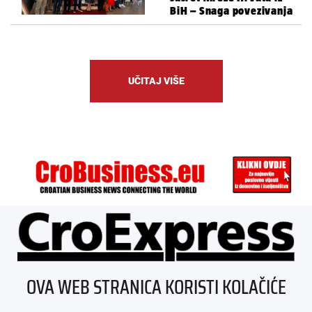
BiH – Snaga povezivanja
UČITAJ VIŠE
ÜBER UNS
OVA WEB STRANICA KORISTI KOLAČIĆE
IMPRESSUM