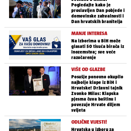
Pogledajte kako je
proslavljen Dan pobjede i
domovinske zahvalnosti i
Dan hrvatskih branitelja
MANJE INTERESA
Na izborima u BiH može
glasati 50 tisuća birača iz
inozemstva; sve veće
razočarenje
VIŠE OD GLAZBE
Posušje ponovno okupilo
najbolje klape iz BiH i
Hrvatske! Državni tajnik
Zvonko Milas: Klapska
pjesma čuva baštinu i
povezuje Hrvate diljem
svijeta
ODLIČNE VIJESTI!
Hrvatska u izboru za