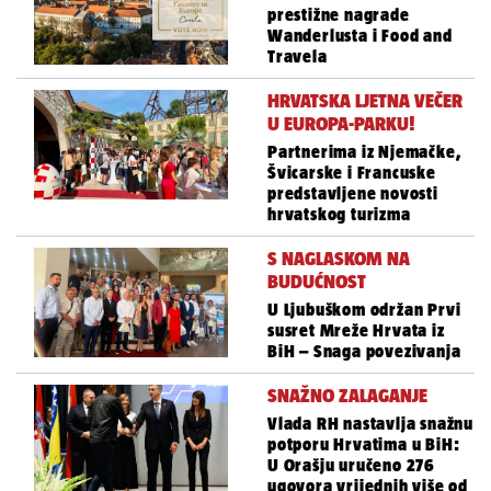
prestižne nagrade
Wanderlusta i Food and
Travela
HRVATSKA LJETNA VEČER
U EUROPA-PARKU!
Partnerima iz Njemačke,
Švicarske i Francuske
predstavljene novosti
hrvatskog turizma
S NAGLASKOM NA
BUDUĆNOST
U Ljubuškom održan Prvi
susret Mreže Hrvata iz
BiH – Snaga povezivanja
SNAŽNO ZALAGANJE
Vlada RH nastavlja snažnu
potporu Hrvatima u BiH:
U Orašju uručeno 276
ugovora vrijednih više od