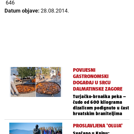
646
Datum objave:
28.08.2014.
POVIJESNI
GASTRONOMSKI
DOGAĐAJ U SRCU
DALMATINSKE ZAGORE
Turjačko-brnaška peka –
čudo od 600 kilograma
dizalicom podignuto u čast
hrvatskim braniteljima
PROSLAVLJENA 'OLUJA'
Svečano u Kninu: