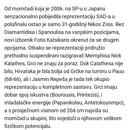
Od momčadi koja je 2006. na SP-u u Japanu
senzacionalno pobijedila reprezentaciju SAD-a u
polufinalu ostao je samo 31-godišnji Nikos Zisis. Bez
Diamantidisa i Spanoulisa na vanjskim pozicijama,
novi izbornik Fotis Katsikaris okrenut će se drugim
opcijama. Otkako se reprezentaciji pridružio
prethodno suspendirani razigravač Memphisa Nick
Kalathes, Grci ne znaju za poraz. Dok Calathesa nije
bilo, Hrvatska je bila bolja od Grčke na turniru u Pauu
(68-66), ali i Jasmin Repeša je tada tek okupio
reprezentaciju u kompletnom sastavu. Grci imaju
dobar spoj iskustva (Bourousis, Printezis), i
mladalačke energije (Papanikolau, Antetokounmpo),
a s prosječnom visinom od 204 cm najviša su
momčad u skupini, što svjedoči o njihovom velikom
fizičkom potencijalu.