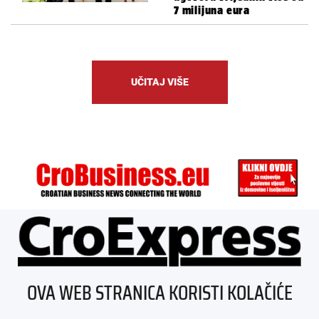
7 milijuna eura
UČITAJ VIŠE
ÜBER UNS
OVA WEB STRANICA KORISTI KOLAČIĆE
IMPRESSUM