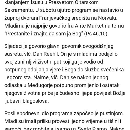
klanjanjem Isusu u Presvetom Oltarskom
Sakramentu. U subotu ujutro program se nastavio u
župnoj dvorani Franjevačkog središta na Norvalu.
Mladima je najprije govorio fra Ante Market na temu
“Prestanite i znajte da sam ja Bog” (Ps 46,10).
Sljedeći je govorio glavni govornik ovogodišnjeg
susreta, vlč. Dan Reehil. On je s mladima podijelio
svoj zanimljivi životni put koji ga je vodio od
potpunog odbijanja vjere i Boga do službe svećenika
i egzorcista. Naime, vlč. Dan se nakon jednog
odlaska u Međugorje potpuno promijenio i ostatak
njegove životne priče je čudesno lijepa povijest Božje
ljubavi i blagoslova.
Poslijepodnevni dio programa započeo je pustinjom.
Mladi su imali priliku provesti jedno vrijeme u tišini i
samoći, bez mobitela i samo uz Sveto Pismo. Nakon