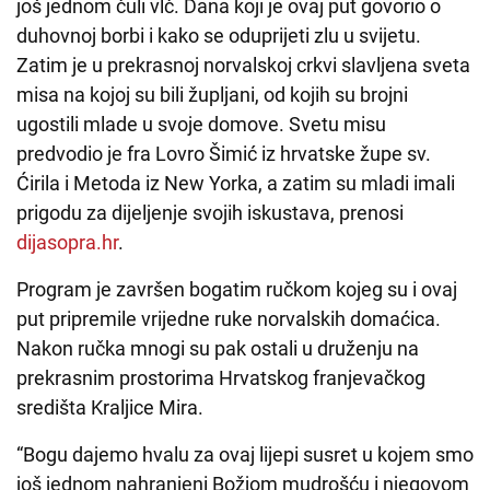
još jednom čuli vlč. Dana koji je ovaj put govorio o
duhovnoj borbi i kako se oduprijeti zlu u svijetu.
Zatim je u prekrasnoj norvalskoj crkvi slavljena sveta
misa na kojoj su bili župljani, od kojih su brojni
ugostili mlade u svoje domove. Svetu misu
predvodio je fra Lovro Šimić iz hrvatske župe sv.
Ćirila i Metoda iz New Yorka, a zatim su mladi imali
prigodu za dijeljenje svojih iskustava, prenosi
dijasopra.hr
.
Program je završen bogatim ručkom kojeg su i ovaj
put pripremile vrijedne ruke norvalskih domaćica.
Nakon ručka mnogi su pak ostali u druženju na
prekrasnim prostorima Hrvatskog franjevačkog
središta Kraljice Mira.
“Bogu dajemo hvalu za ovaj lijepi susret u kojem smo
još jednom nahranjeni Božjom mudrošću i njegovom