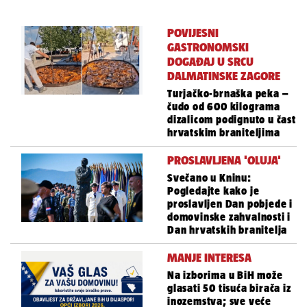
POVIJESNI
GASTRONOMSKI
DOGAĐAJ U SRCU
DALMATINSKE ZAGORE
Turjačko-brnaška peka –
čudo od 600 kilograma
dizalicom podignuto u čast
hrvatskim braniteljima
PROSLAVLJENA 'OLUJA'
Svečano u Kninu:
Pogledajte kako je
proslavljen Dan pobjede i
domovinske zahvalnosti i
Dan hrvatskih branitelja
MANJE INTERESA
Na izborima u BiH može
glasati 50 tisuća birača iz
inozemstva; sve veće