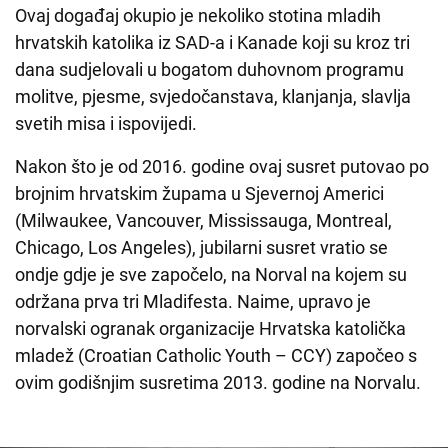
Ovaj događaj okupio je nekoliko stotina mladih
hrvatskih katolika iz SAD-a i Kanade koji su kroz tri
dana sudjelovali u bogatom duhovnom programu
molitve, pjesme, svjedočanstava, klanjanja, slavlja
svetih misa i ispovijedi.
Nakon što je od 2016. godine ovaj susret putovao po
brojnim hrvatskim župama u Sjevernoj Americi
(Milwaukee, Vancouver, Mississauga, Montreal,
Chicago, Los Angeles), jubilarni susret vratio se
ondje gdje je sve započelo, na Norval na kojem su
održana prva tri Mladifesta. Naime, upravo je
norvalski ogranak organizacije Hrvatska katolička
mladež (Croatian Catholic Youth – CCY) započeo s
ovim godišnjim susretima 2013. godine na Norvalu.