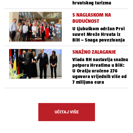
hrvatskog turizma
S NAGLASKOM NA
BUDUĆNOST
U Ljubuškom održan Prvi
susret Mreže Hrvata iz
BiH – Snaga povezivanja
SNAŽNO ZALAGANJE
Vlada RH nastavlja snažnu
potporu Hrvatima u BiH:
U Orašju uručeno 276
ugovora vrijednih više od
7 milijuna eura
UČITAJ VIŠE