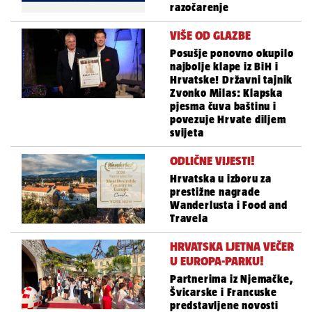
razočarenje
VIŠE OD GLAZBE
Posušje ponovno okupilo
najbolje klape iz BiH i
Hrvatske! Državni tajnik
Zvonko Milas: Klapska
pjesma čuva baštinu i
povezuje Hrvate diljem
svijeta
ODLIČNE VIJESTI!
Hrvatska u izboru za
prestižne nagrade
Wanderlusta i Food and
Travela
HRVATSKA LJETNA VEČER
U EUROPA-PARKU!
Partnerima iz Njemačke,
Švicarske i Francuske
predstavljene novosti