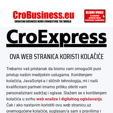
ÜBER UNS
OVA WEB STRANICA KORISTI KOLAČIĆE
IMPRESSUM
Trebamo vaš pristanak da bismo vam omogućili puni
AGB
pristup našim medijskim uslugama. Korištenjem
kolačića, JavaScript-a i sličnih tehnologija, mi i naši
DATENSCHUTZ
kvalificirani partneri imamo priliku otkriti vam
personalizirani sadržaj i oglase. Slažem se s korištenjem
MEDIADATEN
kolačića u svrhu
web analize i digitalnog oglašavanja
.
Čak i ako nastavim koristiti ovu web stranicu uz
ARHIVA (PDF)
onemogućene kolačiće, suglasan/a sam s pravilima i