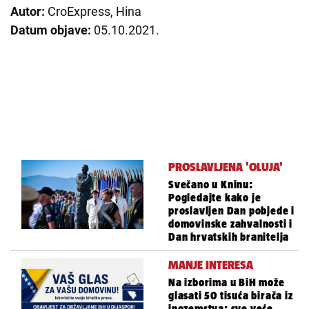
Autor:
CroExpress, Hina
Datum objave:
05.10.2021.
PROSLAVLJENA 'OLUJA'
Svečano u Kninu:
Pogledajte kako je
proslavljen Dan pobjede i
domovinske zahvalnosti i
Dan hrvatskih branitelja
MANJE INTERESA
Na izborima u BiH može
glasati 50 tisuća birača iz
inozemstva; sve veće