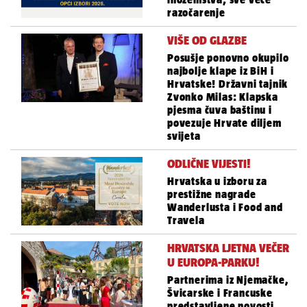
razočarenje
VIŠE OD GLAZBE
Posušje ponovno okupilo
najbolje klape iz BiH i
Hrvatske! Državni tajnik
Zvonko Milas: Klapska
pjesma čuva baštinu i
povezuje Hrvate diljem
svijeta
ODLIČNE VIJESTI!
Hrvatska u izboru za
prestižne nagrade
Wanderlusta i Food and
Travela
HRVATSKA LJETNA VEČER
U EUROPA-PARKU!
Partnerima iz Njemačke,
Švicarske i Francuske
predstavljene novosti