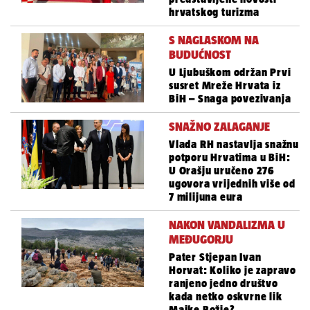
hrvatskog turizma
S NAGLASKOM NA
BUDUĆNOST
U Ljubuškom održan Prvi
susret Mreže Hrvata iz
BiH – Snaga povezivanja
SNAŽNO ZALAGANJE
Vlada RH nastavlja snažnu
potporu Hrvatima u BiH:
U Orašju uručeno 276
ugovora vrijednih više od
7 milijuna eura
NAKON VANDALIZMA U
MEĐUGORJU
Pater Stjepan Ivan
Horvat: Koliko je zapravo
ranjeno jedno društvo
kada netko oskvrne lik
Majke Božje?