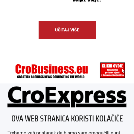
UČITAJ VIŠE
ÜBER UNS
OVA WEB STRANICA KORISTI KOLAČIĆE
IMPRESSUM
Trebamo vaš pristanak da bismo vam omogućili puni