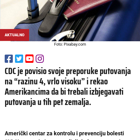
AKTUALNO
Foto: Pixabay.com
CDC je povisio svoje preporuke putovanja
na “razinu 4, vrlo visoku” i rekao
Amerikancima da bi trebali izbjegavati
putovanja u tih pet zemalja.
Američki centar za kontrolu i prevenciju bolesti