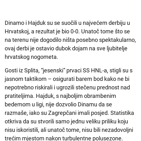
Dinamo i Hajduk su se suočili u najvećem derbiju u
Hrvatskoj, a rezultat je bio 0-0. Unatoč tome što se
na terenu nije dogodilo ništa posebno spektakularno,
ovaj derbi je ostavio dubok dojam na sve ljubitelje
hrvatskog nogometa.
Gosti iz Splita, “jesenski” prvaci SS HNL-a, stigli su s
jasnom taktikom – osigurati barem bod kako ne bi
nepotrebno riskirali i ugrozili stečenu prednost nad
pratiteljima. Hajduk, s najboljim obrambenim
bedemom u ligi, nije dozvolio Dinamu da se
razmaše, iako su Zagrepčani imali posjed. Statistika
otkriva da su stvorili samo jednu veliku priliku koju
nisu iskoristili, ali unatoč tome, nisu bili nezadovoljni
trećim mjestom nakon turbulentne polusezone.