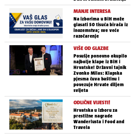
MANJE INTERESA
Na izborima u BiH može
glasati 50 tisuća birača iz
inozemstva; sve veće
razočarenje
VIŠE OD GLAZBE
Posušje ponovno okupilo
najbolje klape iz BiH i
Hrvatske! Državni tajnik
Zvonko Milas: Klapska
pjesma čuva baštinu i
povezuje Hrvate diljem
svijeta
ODLIČNE VIJESTI!
Hrvatska u izboru za
prestižne nagrade
Wanderlusta i Food and
Travela