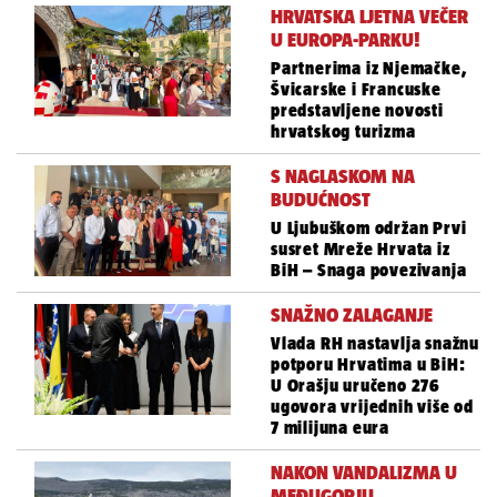
HRVATSKA LJETNA VEČER
U EUROPA-PARKU!
Partnerima iz Njemačke,
Švicarske i Francuske
predstavljene novosti
hrvatskog turizma
S NAGLASKOM NA
BUDUĆNOST
U Ljubuškom održan Prvi
susret Mreže Hrvata iz
BiH – Snaga povezivanja
SNAŽNO ZALAGANJE
Vlada RH nastavlja snažnu
potporu Hrvatima u BiH:
U Orašju uručeno 276
ugovora vrijednih više od
7 milijuna eura
NAKON VANDALIZMA U
MEĐUGORJU