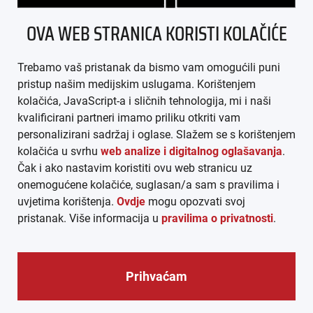
ÜBER UNS
OVA WEB STRANICA KORISTI KOLAČIĆE
IMPRESSUM
Trebamo vaš pristanak da bismo vam omogućili puni
AGB
pristup našim medijskim uslugama. Korištenjem
kolačića, JavaScript-a i sličnih tehnologija, mi i naši
DATENSCHUTZ
kvalificirani partneri imamo priliku otkriti vam
personalizirani sadržaj i oglase. Slažem se s korištenjem
MEDIADATEN
kolačića u svrhu
web analize i digitalnog oglašavanja
.
Čak i ako nastavim koristiti ovu web stranicu uz
ARHIVA (PDF)
onemogućene kolačiće, suglasan/a sam s pravilima i
uvjetima korištenja.
Ovdje
mogu opozvati svoj
pristanak. Više informacija u
pravilima o privatnosti
.
Prihvaćam