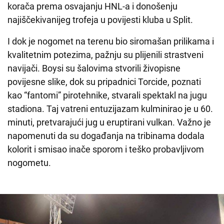
korača prema osvajanju HNL-a i donošenju
najiščekivanijeg trofeja u povijesti kluba u Split.
I dok je nogomet na terenu bio siromašan prilikama i
kvalitetnim potezima, pažnju su plijenili strastveni
navijači. Boysi su šalovima stvorili živopisne
povijesne slike, dok su pripadnici Torcide, poznati
kao “fantomi” pirotehnike, stvarali spektakl na jugu
stadiona. Taj vatreni entuzijazam kulminirao je u 60.
minuti, pretvarajući jug u eruptirani vulkan. Važno je
napomenuti da su događanja na tribinama dodala
kolorit i smisao inače sporom i teško probavljivom
nogometu.