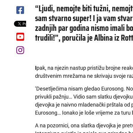
“Ljudi, nemojte biti tužni, nemojt
sam stvarno super! I ja vam stva
zadnjih par godina nismo imali bo
trudili!”, poručila je Albina iz Ro
I
pak, na njezin nastup pristižu brojne reak
društvenim mrežama ne skrivaju svoje ra
‘Desetljećima nisam gledao Eurosong. No ot
privukli pažnju… Vidio sam slatku djevojk
djevojka je naivno mladenački prštala od
Eurosong… Ionako je loše vrijeme za turu
A na pozornici, ona slatka djevojka je pre