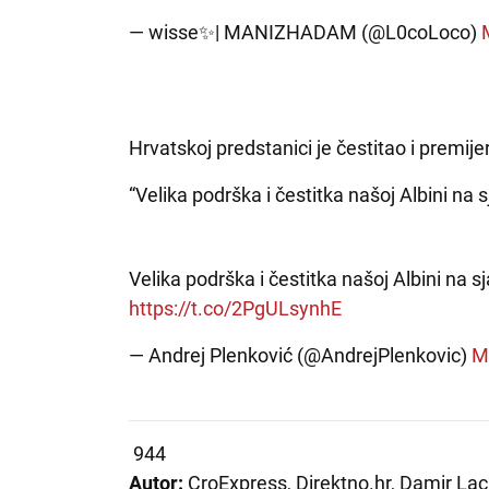
— wisse✨| MANIZHADAM (@L0coLoco)
Hrvatskoj predstanici je čestitao i premije
“Velika podrška i čestitka našoj Albini na 
Velika podrška i čestitka našoj Albini na
https://t.co/2PgULsynhE
— Andrej Plenković (@AndrejPlenkovic)
M
944
Autor:
CroExpress, Direktno.hr, Damir Lac