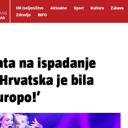
HR Iseljeništvo
Aktualno
Sport
Kultura
Zabava
IANS
Zdravlje
INFO
OAD
ata na ispadanje
‘Hrvatska je bila
uropo!’