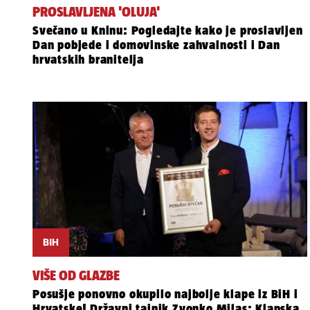
PROSLAVLJENA 'OLUJA'
Svečano u Kninu: Pogledajte kako je proslavljen
Dan pobjede i domovinske zahvalnosti i Dan
hrvatskih branitelja
BIH
VIŠE OD GLAZBE
Posušje ponovno okupilo najbolje klape iz BiH i
Hrvatske! Državni tajnik Zvonko Milas: Klapska