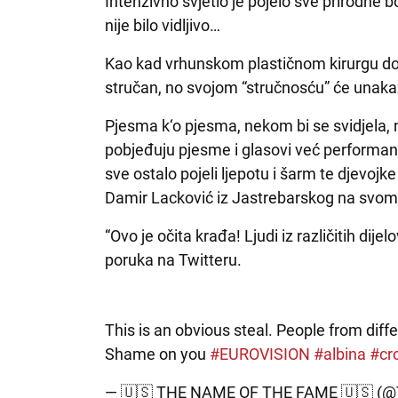
Intenzivno svjetlo je pojelo sve prirodne b
nije bilo vidljivo…
Kao kad vrhunskom plastičnom kirurgu dov
stručan, no svojom “stručnosću” će unakazi
Pjesma k‘o pjesma, nekom bi se svidjela
pobjeđuju pjesme i glasovi već performans
sve ostalo pojeli ljepotu i šarm te djevojk
Damir Lacković iz Jastrebarskog na svom
“Ovo je očita krađa! Ljudi iz različitih dije
poruka na Twitteru.
This is an obvious steal. People from diff
Shame on you
#EUROVISION
#albina
#cr
— 🇺🇸 THE NAME OF THE FAME 🇺🇸 (@