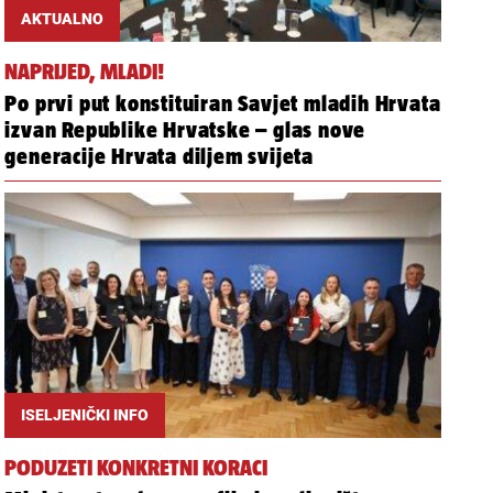
AKTUALNO
NAPRIJED, MLADI!
Po prvi put konstituiran Savjet mladih Hrvata
izvan Republike Hrvatske – glas nove
generacije Hrvata diljem svijeta
ISELJENIČKI INFO
PODUZETI KONKRETNI KORACI