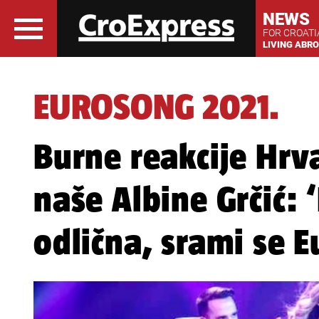
NEWS
FOR CROAT
LIVING ABR
EUROSONG 2021.
Burne reakcije Hrv
naše Albine Grčić: 
odlična, srami se E