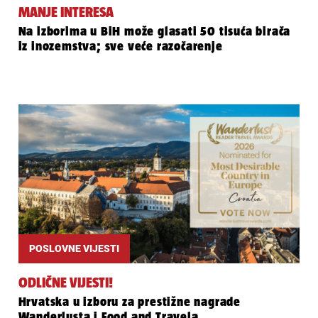
MANJE INTERESA
Na izborima u BiH može glasati 50 tisuća birača
iz inozemstva; sve veće razočarenje
POSLOVNE VIJESTI
ODLIČNE VIJESTI!
Hrvatska u izboru za prestižne nagrade
Wanderlusta i Food and Travela