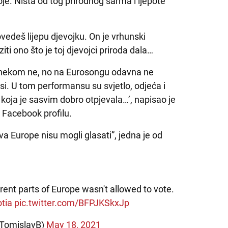
oje. Ništa od tog prirodnog šarma i ljepote
edeš lijepu djevojku. On je vrhunski
ti ono što je toj djevojci priroda dala…
, nekom ne, no na Eurosongu odavna ne
i. U tom performansu su svjetlo, odjeća i
e koja je sasvim dobro otpjevala…’, napisao je
 Facebook profilu.
lova Europe nisu mogli glasati”, jedna je od
erent parts of Europe wasn't allowed to vote.
otia
pic.twitter.com/BFPJKSkxJp
TomislavB)
May 18, 2021