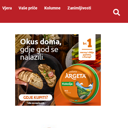
Vjera
Vaše priče
Kolumne
Zanimljivosti