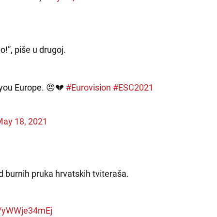
o!”, piše u drugoj.
 you Europe. 😠💔
#Eurovision
#ESC2021
May 18, 2021
d burnih pruka hrvatskih tviteraša.
om/yWWje34mEj