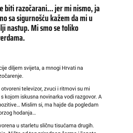
e biti razočarani… jer mi nismo, ja
rno sa sigurnošću kažem da mi u
lji nastup. Mi smo se toliko
tterdama.
cije diljem svijeta, a mnogi Hrvati na
zočarenje.
voreni televizor, zvuci i ritmovi su mi
u s kojom iskusna novinarka vodi razgovor. A
 pozitive… Mislim si, ma hajde da pogledam
 brzog hodanja…
tvorena u starletu sličnu tisućama drugih.