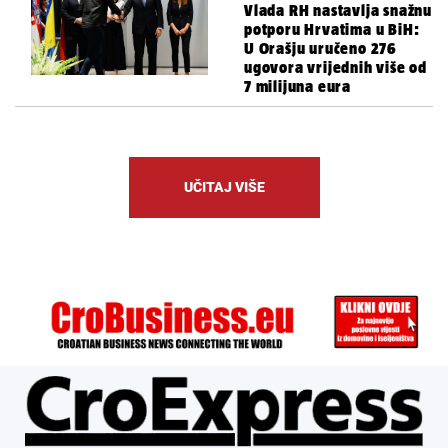
Vlada RH nastavlja snažnu
potporu Hrvatima u BiH:
U Orašju uručeno 276
ugovora vrijednih više od
7 milijuna eura
UČITAJ VIŠE
ÜBER UNS