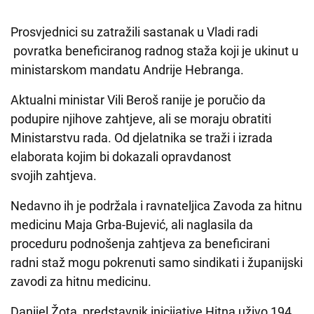
Prosvjednici su zatražili sastanak u Vladi radi
povratka beneficiranog radnog staža koji je ukinut u
ministarskom mandatu Andrije Hebranga.
Aktualni ministar Vili Beroš ranije je poručio da
podupire njihove zahtjeve, ali se moraju obratiti
Ministarstvu rada. Od djelatnika se traži i izrada
elaborata kojim bi dokazali opravdanost
svojih zahtjeva.
Nedavno ih je podržala i ravnateljica Zavoda za hitnu
medicinu Maja Grba-Bujević, ali naglasila da
proceduru podnošenja zahtjeva za beneficirani
radni staž mogu pokrenuti samo sindikati i županijski
zavodi za hitnu medicinu.
Danijel Žota, predstavnik inicijative Hitna uživo 194,