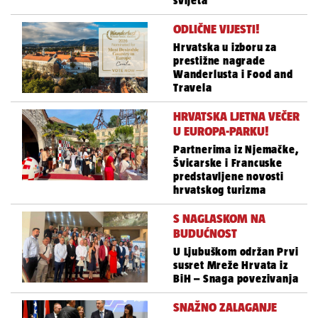
svijeta
ODLIČNE VIJESTI!
Hrvatska u izboru za
prestižne nagrade
Wanderlusta i Food and
Travela
HRVATSKA LJETNA VEČER
U EUROPA-PARKU!
Partnerima iz Njemačke,
Švicarske i Francuske
predstavljene novosti
hrvatskog turizma
S NAGLASKOM NA
BUDUĆNOST
U Ljubuškom održan Prvi
susret Mreže Hrvata iz
BiH – Snaga povezivanja
SNAŽNO ZALAGANJE