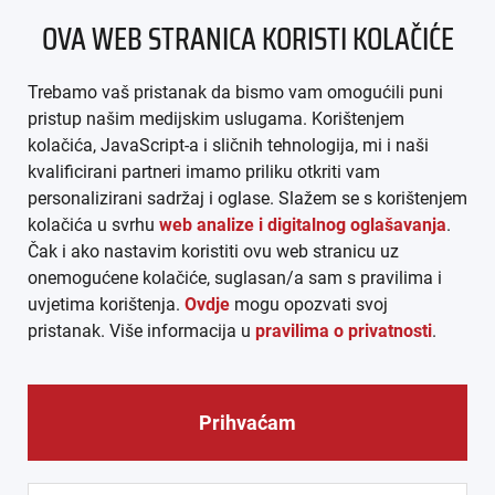
OVA WEB STRANICA KORISTI KOLAČIĆE
IMPRESSUM
Trebamo vaš pristanak da bismo vam omogućili puni
AGB
pristup našim medijskim uslugama. Korištenjem
kolačića, JavaScript-a i sličnih tehnologija, mi i naši
DATENSCHUTZ
kvalificirani partneri imamo priliku otkriti vam
personalizirani sadržaj i oglase. Slažem se s korištenjem
MEDIADATEN
kolačića u svrhu
web analize i digitalnog oglašavanja
.
Čak i ako nastavim koristiti ovu web stranicu uz
ARHIVA (PDF)
onemogućene kolačiće, suglasan/a sam s pravilima i
uvjetima korištenja.
Ovdje
mogu opozvati svoj
pristanak. Više informacija u
pravilima o privatnosti
.
Prihvaćam
© CROEXPRESS │ INFORMATIVNI MEDIJ HRVATA IZVAN