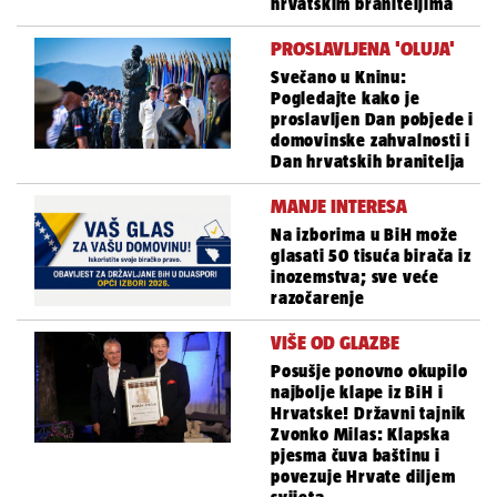
hrvatskim braniteljima
PROSLAVLJENA 'OLUJA'
Svečano u Kninu:
Pogledajte kako je
proslavljen Dan pobjede i
domovinske zahvalnosti i
Dan hrvatskih branitelja
MANJE INTERESA
Na izborima u BiH može
glasati 50 tisuća birača iz
inozemstva; sve veće
razočarenje
VIŠE OD GLAZBE
Posušje ponovno okupilo
najbolje klape iz BiH i
Hrvatske! Državni tajnik
Zvonko Milas: Klapska
pjesma čuva baštinu i
povezuje Hrvate diljem