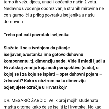
tamo ih vežu djeca, unuci i općenito način života.
Nedavno uvođenje oporezivanja stranih mirovina ne
će sigurno ići u prilog povratku iseljenika u našu
domovinu.
Treba poticati povratak iseljenika
Slažete li se s tvrdnjom da pitanje
iseljavanja/ostanka ima gotovo duhovnu
komponentu, tj. dimenziju nade. Vide li mladi ljudi u
Hrvatskoj zemlju koja nudi perspektivu (nadu), u
kojoj se i za koju se isplati – opet duhovni pojam –
žrtvovati? Kako s obzirom na tu dimenziju
ocjenjujete ozračje u Hrvatskoj?
DR. MESARIĆ ŽABČIĆ: Velik broj mojih studenata
mašta o tome kako će se iseliti iz Hrvatske. No kad