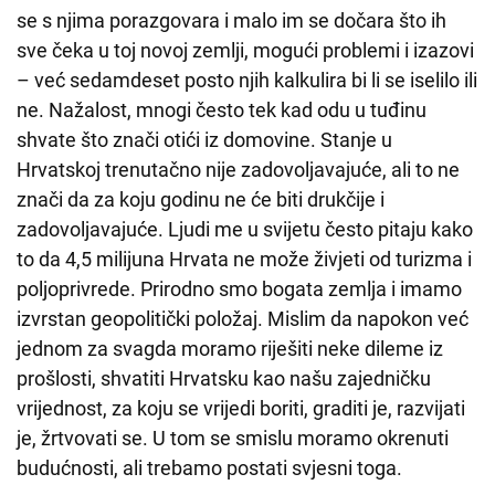
se s njima porazgovara i malo im se dočara što ih
sve čeka u toj novoj zemlji, mogući problemi i izazovi
– već sedamdeset posto njih kalkulira bi li se iselilo ili
ne. Nažalost, mnogi često tek kad odu u tuđinu
shvate što znači otići iz domovine. Stanje u
Hrvatskoj trenutačno nije zadovoljavajuće, ali to ne
znači da za koju godinu ne će biti drukčije i
zadovoljavajuće. Ljudi me u svijetu često pitaju kako
to da 4,5 milijuna Hrvata ne može živjeti od turizma i
poljoprivrede. Prirodno smo bogata zemlja i imamo
izvrstan geopolitički položaj. Mislim da napokon već
jednom za svagda moramo riješiti neke dileme iz
prošlosti, shvatiti Hrvatsku kao našu zajedničku
vrijednost, za koju se vrijedi boriti, graditi je, razvijati
je, žrtvovati se. U tom se smislu moramo okrenuti
budućnosti, ali trebamo postati svjesni toga.