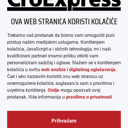
ÜBER UNS
OVA WEB STRANICA KORISTI KOLAČIĆE
IMPRESSUM
Trebamo vaš pristanak da bismo vam omogućili puni
AGB
pristup našim medijskim uslugama. Korištenjem
kolačića, JavaScript-a i sličnih tehnologija, mi i naši
DATENSCHUTZ
kvalificirani partneri imamo priliku otkriti vam
personalizirani sadržaj i oglase. Slažem se s korištenjem
MEDIADATEN
kolačića u svrhu
web analize i digitalnog oglašavanja
.
Čak i ako nastavim koristiti ovu web stranicu uz
ARHIVA (PDF)
onemogućene kolačiće, suglasan/a sam s pravilima i
uvjetima korištenja.
Ovdje
mogu opozvati svoj
pristanak. Više informacija u
pravilima o privatnosti
.
Prihvaćam