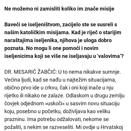
Ne možemo ni zamisliti koliko im znače misije
Baveći se iseljeništvom, zacijelo ste se susreli s
našim katoličkim misijama. Kad je riječ o starijim
naraštajima iseljenika, njihova je uloga dobro
poznata. No mogu li one pomoći i novim
iseljenicima koji se više ne iseljavaju u ‘valovima’?
DR. MESARIĆ ŽABČIĆ: U to nema nikakve sumnje.
Većina ljudi, kad se nađu u najtežim situacijama,
obično prvo ide u crkvu, čak i oni koji inače u nju
rijetko ili nikako ne zalaze. Odlaskom u drugu zemlju
čovjek odjednom »uskoči« u sasvim novu situaciju
koju, posebno u početku, doživljava kao veliku
prazninu. Ima potrebu odžalovati, nekome se
požaliti, s nekim se razveseliti. Mi ovdje u Hrvatskoj