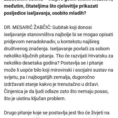
međutim, čitateljima što cjelovitije prikazati
posljedice iseljavanja, osobito mladih?
DR. MESARIĆ ŽABČIĆ: Gubitak koji donosi
iseljavanje stanovništva najbolje bi se mogao opisati
pridjevom nenadoknadiv, u kontekstu najšireg
društvenog značenja. Iseljavanje povlači za sobom
nekoliko ključnih pitanja. Tko će razvijati Hrvatsku za
nekoliko desetaka godina? Postavlja se i pitanje
može li uopće bilo koji mirovinski i socijalni sustav na
svijetu, pa i najbogatijih zemalja, dugoročno
izdržavati stanje kakvo je trenutačno u državi.
Činjenica je da ljudi odlaze zato što nemaju posao,
što je uistinu ključan problem.
Drugo pitanje koje se postavlja jest tko će živjeti na