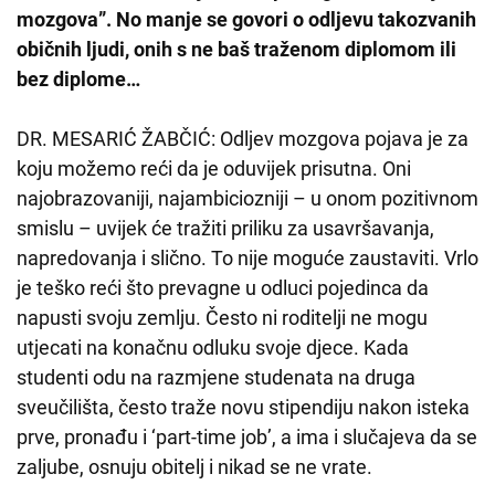
mozgova”. No manje se govori o odljevu takozvanih
običnih ljudi, onih s ne baš traženom diplomom ili
bez diplome…
DR. MESARIĆ ŽABČIĆ: Odljev mozgova pojava je za
koju možemo reći da je oduvijek prisutna. Oni
najobrazovaniji, najambiciozniji – u onom pozitivnom
smislu – uvijek će tražiti priliku za usavršavanja,
napredovanja i slično. To nije moguće zaustaviti. Vrlo
je teško reći što prevagne u odluci pojedinca da
napusti svoju zemlju. Često ni roditelji ne mogu
utjecati na konačnu odluku svoje djece. Kada
studenti odu na razmjene studenata na druga
sveučilišta, često traže novu stipendiju nakon isteka
prve, pronađu i ‘part-time job’, a ima i slučajeva da se
zaljube, osnuju obitelj i nikad se ne vrate.