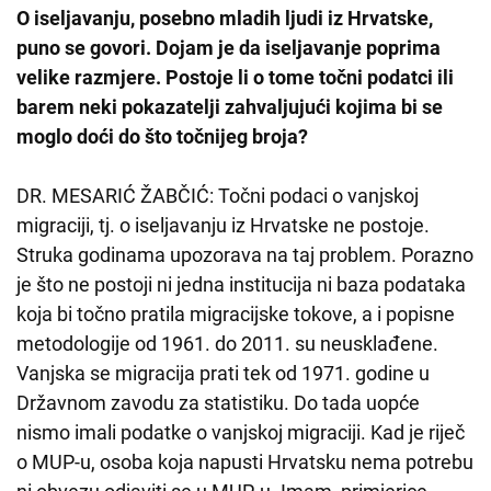
O iseljavanju, posebno mladih ljudi iz Hrvatske,
puno se govori. Dojam je da iseljavanje poprima
velike razmjere. Postoje li o tome točni podatci ili
barem neki pokazatelji zahvaljujući kojima bi se
moglo doći do što točnijeg broja?
DR. MESARIĆ ŽABČIĆ: Točni podaci o vanjskoj
migraciji, tj. o iseljavanju iz Hrvatske ne postoje.
Struka godinama upozorava na taj problem. Porazno
je što ne postoji ni jedna institucija ni baza podataka
koja bi točno pratila migracijske tokove, a i popisne
metodologije od 1961. do 2011. su neusklađene.
Vanjska se migracija prati tek od 1971. godine u
Državnom zavodu za statistiku. Do tada uopće
nismo imali podatke o vanjskoj migraciji. Kad je riječ
o MUP-u, osoba koja napusti Hrvatsku nema potrebu