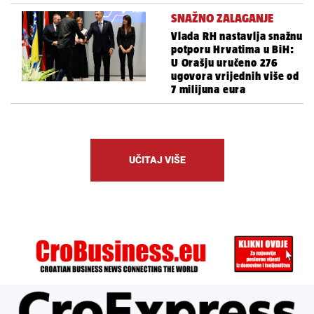
SNAŽNO ZALAGANJE
Vlada RH nastavlja snažnu
potporu Hrvatima u BiH:
U Orašju uručeno 276
ugovora vrijednih više od
7 milijuna eura
UČITAJ VIŠE