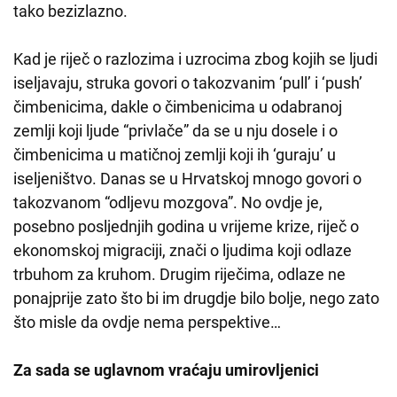
tako bezizlazno.
Kad je riječ o razlozima i uzrocima zbog kojih se ljudi
iseljavaju, struka govori o takozvanim ‘pull’ i ‘push’
čimbenicima, dakle o čimbenicima u odabranoj
zemlji koji ljude “privlače” da se u nju dosele i o
čimbenicima u matičnoj zemlji koji ih ‘guraju’ u
iseljeništvo. Danas se u Hrvatskoj mnogo govori o
takozvanom “odljevu mozgova”. No ovdje je,
posebno posljednjih godina u vrijeme krize, riječ o
ekonomskoj migraciji, znači o ljudima koji odlaze
trbuhom za kruhom. Drugim riječima, odlaze ne
ponajprije zato što bi im drugdje bilo bolje, nego zato
što misle da ovdje nema perspektive…
Za sada se uglavnom vraćaju umirovljenici