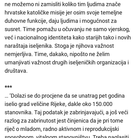
ne možemo ni zamisliti koliko tim ljudima znače
hrvatske katoličke misije jer osim svoje temeljne
duhovne funkcije, daju ljudima i mogućnost za
susret. Time pomažu u očuvanju ne samo vjerskog,
već i nacionalnog identiteta kako starijih tako i novih
naraštaja iseljenika. Stoga je njihova važnost
nemjerljiva. Time, dakako, nipošto ne želim
umanjivati važnost drugih iseljeničkih organizacija i
društava.
***
… ‘Dolazi se do procjene da se unatrag pet godina
iselio grad veličine Rijeke, dakle oko 150.000
stanovnika. Taj podatak je zabrinjavajući, a još veći
razlog za zabrinutost jest činjenica da je pri tome
riječ o mladom, radno aktivnom i reprodukcijski
sposobnom, vitalnom stanovništvu. Treba naglasiti