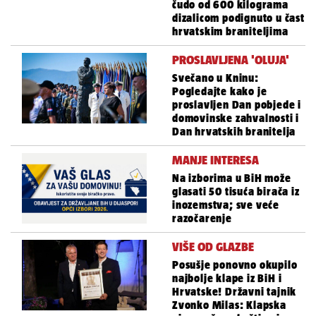
čudo od 600 kilograma
dizalicom podignuto u čast
hrvatskim braniteljima
PROSLAVLJENA 'OLUJA'
Svečano u Kninu:
Pogledajte kako je
proslavljen Dan pobjede i
domovinske zahvalnosti i
Dan hrvatskih branitelja
MANJE INTERESA
Na izborima u BiH može
glasati 50 tisuća birača iz
inozemstva; sve veće
razočarenje
VIŠE OD GLAZBE
Posušje ponovno okupilo
najbolje klape iz BiH i
Hrvatske! Državni tajnik
Zvonko Milas: Klapska