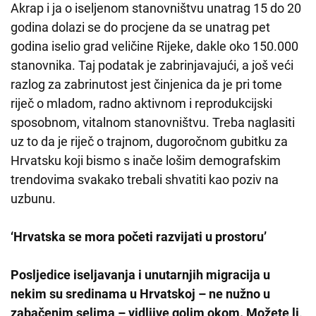
Akrap i ja o iseljenom stanovništvu unatrag 15 do 20
godina dolazi se do procjene da se unatrag pet
godina iselio grad veličine Rijeke, dakle oko 150.000
stanovnika. Taj podatak je zabrinjavajući, a još veći
razlog za zabrinutost jest činjenica da je pri tome
riječ o mladom, radno aktivnom i reprodukcijski
sposobnom, vitalnom stanovništvu. Treba naglasiti
uz to da je riječ o trajnom, dugoročnom gubitku za
Hrvatsku koji bismo s inače lošim demografskim
trendovima svakako trebali shvatiti kao poziv na
uzbunu.
‘Hrvatska se mora početi razvijati u prostoru’
Posljedice iseljavanja i unutarnjih migracija u
nekim su sredinama u Hrvatskoj – ne nužno u
zabačenim selima – vidljive golim okom. Možete li,