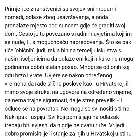
Primjerice znanstvenici su svojevrsni moderni
nomadi, odlaze zbog usavršavanja, a onda
pronalaze mjesto pod suncem gdje će graditi svoj
dom. Često je to povezano s radnim uvjetima koji im
se nude, tj. s mogućnošću napredovanja. Što se pak
tiče ‘običnih’ ljudi, rekla bih na temelju iskustva s
našim iseljenicima da odlaze oni koji nikako ne mogu
godinama dobiti stalan posao. Mnogi se od onih koji
odu brzo i vrate. Uvjere se nakon određenog
vremena da rade slične poslove kao i u Hrvatskoj, ili
mimo svoje struke, na ugovore na određeno vrijeme,
da nema trajne sigurnosti, da je stres prevelik – i
odluče se na povratak. Ne mogu se svi nositi s time.
Neki ipak i uspiju. Svi koji pomišljaju na odlazak
trebaju biti svjesni da nigdje ne cvatu ruže. Vrijedi
dobro promisliti je li stanje za njih u Hrvatskoj uistinu