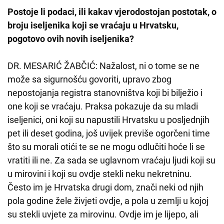
Postoje li podaci, ili kakav vjerodostojan postotak, o
broju iseljenika koji se vraćaju u Hrvatsku,
pogotovo ovih novih iseljenika?
DR. MESARIĆ ŽABČIĆ: Nažalost, ni o tome se ne
može sa sigurnošću govoriti, upravo zbog
nepostojanja registra stanovništva koji bi bilježio i
one koji se vraćaju. Praksa pokazuje da su mladi
iseljenici, oni koji su napustili Hrvatsku u posljednjih
pet ili deset godina, još uvijek previše ogorčeni time
što su morali otići te se ne mogu odlučiti hoće li se
vratiti ili ne. Za sada se uglavnom vraćaju ljudi koji su
u mirovini i koji su ovdje stekli neku nekretninu.
Često im je Hrvatska drugi dom, znači neki od njih
pola godine žele živjeti ovdje, a pola u zemlji u kojoj
su stekli uvjete za mirovinu. Ovdje im je lijepo, ali