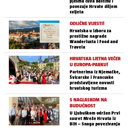
pjesma čuva baštinu i
povezuje Hrvate diljem
svijeta
ODLIČNE VIJESTI!
Hrvatska u izboru za
prestižne nagrade
Wanderlusta i Food and
Travela
HRVATSKA LJETNA VEČER
U EUROPA-PARKU!
Partnerima iz Njemačke,
Švicarske i Francuske
predstavljene novosti
hrvatskog turizma
S NAGLASKOM NA
BUDUĆNOST
U Ljubuškom održan Prvi
susret Mreže Hrvata iz
BiH – Snaga povezivanja