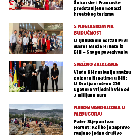
Švicarske i Francuske
predstavljene novosti
hrvatskog turizma
S NAGLASKOM NA
BUDUĆNOST
U Ljubuškom održan Prvi
susret Mreže Hrvata iz
BiH – Snaga povezivanja
SNAŽNO ZALAGANJE
Vlada RH nastavlja snažnu
potporu Hrvatima u BiH:
U Orašju uručeno 276
ugovora vrijednih više od
7 milijuna eura
NAKON VANDALIZMA U
MEĐUGORJU
Pater Stjepan Ivan
Horvat: Koliko je zapravo
ranjeno jedno društvo