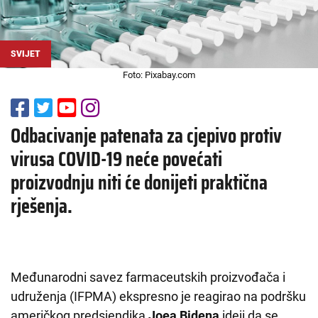
SVIJET
Foto: Pixabay.com
Odbacivanje patenata za cjepivo protiv
virusa COVID-19 neće povećati
proizvodnju niti će donijeti praktična
rješenja.
Međunarodni savez farmaceutskih proizvođača i
udruženja (IFPMA) ekspresno je reagirao na podršku
američkog predsjendika
Joea Bidena
ideji da se