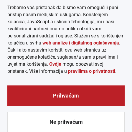
Trebamo vaš pristanak da bismo vam omogućili puni
AGB
pristup našim medijskim uslugama. Korištenjem
kolačića, JavaScript-a i sličnih tehnologija, mi i naši
DATENSCHUTZ
kvalificirani partneri imamo priliku otkriti vam
personalizirani sadržaj i oglase. Slažem se s korištenjem
MEDIADATEN
kolačića u svrhu
web analize i digitalnog oglašavanja
.
Čak i ako nastavim koristiti ovu web stranicu uz
ARHIVA (PDF)
onemogućene kolačiće, suglasan/a sam s pravilima i
uvjetima korištenja.
Ovdje
mogu opozvati svoj
pristanak. Više informacija u
pravilima o privatnosti
.
Prihvaćam
© CROEXPRESS │ INFORMATIVNI MEDIJ HRVATA IZVAN
REPUBLIKE HRVATSKE 2026.
Ne prihvaćam