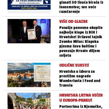
glasati 50 tisuća birača iz
inozemstva; sve veće
razočarenje
VIŠE OD GLAZBE
Posušje ponovno okupilo
najbolje klape iz BiH i
Hrvatske! Državni tajnik
Zvonko Milas: Klapska
pjesma čuva baštinu i
povezuje Hrvate diljem
svijeta
ODLIČNE VIJESTI!
Hrvatska u izboru za
prestižne nagrade
Wanderlusta i Food and
Travela
HRVATSKA LJETNA VEČER
U EUROPA-PARKU!
Partnerima iz Njemačke,