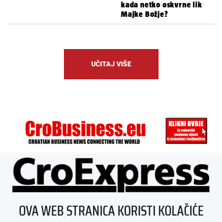
kada netko oskvrne lik
Majke Božje?
UČITAJ VIŠE
ÜBER UNS
OVA WEB STRANICA KORISTI KOLAČIĆE
IMPRESSUM