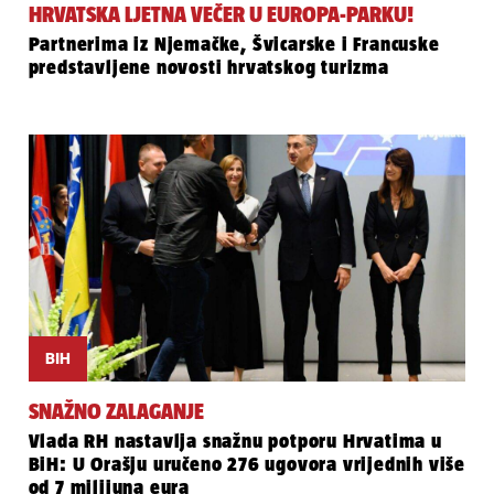
HRVATSKA LJETNA VEČER U EUROPA-PARKU!
Partnerima iz Njemačke, Švicarske i Francuske
predstavljene novosti hrvatskog turizma
BIH
SNAŽNO ZALAGANJE
Vlada RH nastavlja snažnu potporu Hrvatima u
BiH: U Orašju uručeno 276 ugovora vrijednih više
od 7 milijuna eura