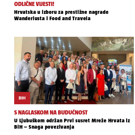
ODLIČNE VIJESTI!
Hrvatska u izboru za prestižne nagrade
Wanderlusta i Food and Travela
BIH
S NAGLASKOM NA BUDUĆNOST
U Ljubuškom održan Prvi susret Mreže Hrvata iz
BiH – Snaga povezivanja