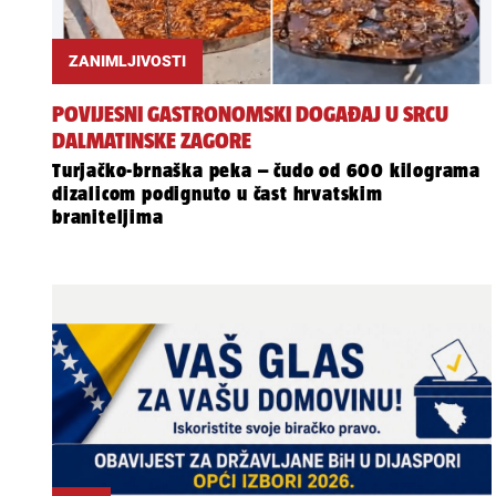
ZANIMLJIVOSTI
POVIJESNI GASTRONOMSKI DOGAĐAJ U SRCU
DALMATINSKE ZAGORE
Turjačko-brnaška peka – čudo od 600 kilograma
dizalicom podignuto u čast hrvatskim
braniteljima