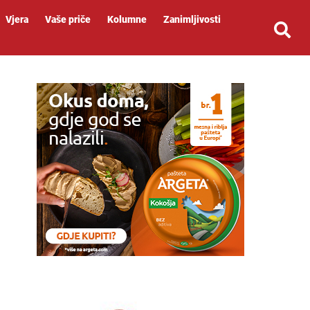
Vjera
Vaše priče
Kolumne
Zanimljivosti