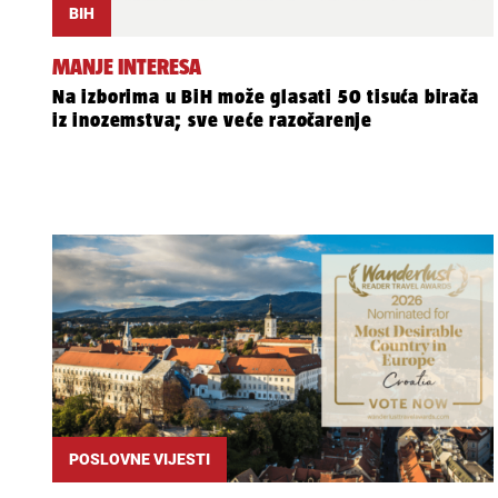
BIH
MANJE INTERESA
Na izborima u BiH može glasati 50 tisuća birača
iz inozemstva; sve veće razočarenje
POSLOVNE VIJESTI