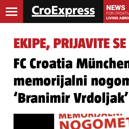
NEWS
FOR CROAT
LIVING ABR
EKIPE, PRIJAVITE SE
FC Croatia München
memorijalni nogom
‘Branimir Vrdoljak’