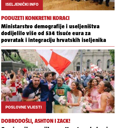
ISELJENIČKI INFO
PODUZETI KONKRETNI KORACI
Ministarstvo demografije i useljeništva
dodijelilo više od 534 tisuće eura za
povratak i integraciju hrvatskih iseljenika
POSLOVNE VIJESTI
DOBRODOŠLI, ASHTON I ZACK!