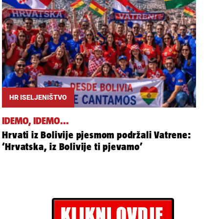
HR ISELJENIŠTVO
IDEMO, IDEMO...
Hrvati iz Bolivije pjesmom podržali Vatrene:
‘Hrvatska, iz Bolivije ti pjevamo’