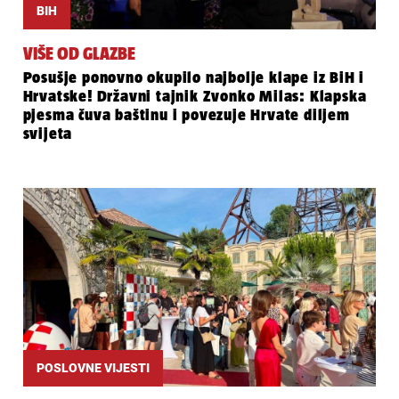
BIH
VIŠE OD GLAZBE
Posušje ponovno okupilo najbolje klape iz BiH i
Hrvatske! Državni tajnik Zvonko Milas: Klapska
pjesma čuva baštinu i povezuje Hrvate diljem
svijeta
POSLOVNE VIJESTI