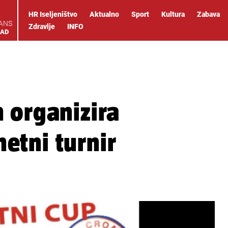
HR Iseljeništvo
Aktualno
Sport
Kultura
Zabava
IANS
Zdravlje
INFO
OAD
 organizira
etni turnir