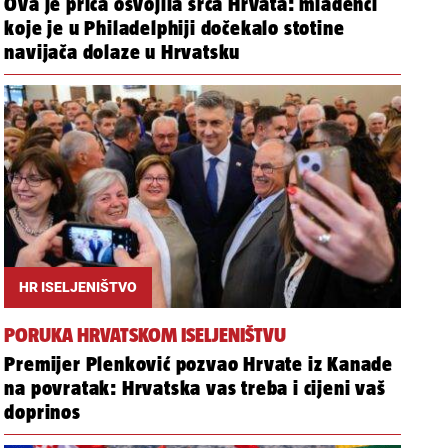
Ova je priča osvojila srca Hrvata: mladenci
koje je u Philadelphiji dočekalo stotine
navijača dolaze u Hrvatsku
HR ISELJENIŠTVO
PORUKA HRVATSKOM ISELJENIŠTVU
Premijer Plenković pozvao Hrvate iz Kanade
na povratak: Hrvatska vas treba i cijeni vaš
doprinos