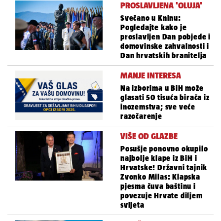
PROSLAVLJENA 'OLUJA'
Svečano u Kninu:
Pogledajte kako je
proslavljen Dan pobjede i
domovinske zahvalnosti i
Dan hrvatskih branitelja
MANJE INTERESA
Na izborima u BiH može
glasati 50 tisuća birača iz
inozemstva; sve veće
razočarenje
VIŠE OD GLAZBE
Posušje ponovno okupilo
najbolje klape iz BiH i
Hrvatske! Državni tajnik
Zvonko Milas: Klapska
pjesma čuva baštinu i
povezuje Hrvate diljem
svijeta