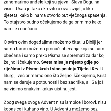
zanemarimo anđele koji su pjevali Slava Bogu na
visini. Ušao je tako skrovito u ovaj svijet, u liku
djeteta, kako bi nama otvorio put vječnoga spasenja.
To otajstvo budno očekujemo da ga primimo kako
nam je i obećano.
O svim ovim događajima možemo čitati u Bibliji jer
samo tamo možemo pronaći obećanja koja su nam
obećana i samo preko Pisma se spremati za dar koji
željno iščekujemo
. Sveta misa je mjesto gdje po
riječima iz Pisma kruh i vino postaju Tijelo i Krv.
U
liturgiji već primamo ono što željno iščekujemo, Krist
nam se daruje u potpunosti i bez zadrške, ali Ga još
ne vidimo onakvim kakav uistinu jest.
Zbog svega ovoga Advent nisu lampice i borovi, nisu
kobasice i kuhano vino. U Adventu možemo bez