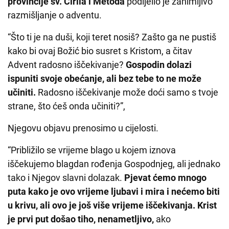
provincije sv. Ćirila i Metoda
podijelio je zanimljivo
razmišljanje o adventu.
“Što ti je na duši, koji teret nosiš? Zašto ga ne pustiš
kako bi ovaj Božić bio susret s Kristom, a čitav
Advent radosno iščekivanje?
Gospodin dolazi
ispuniti svoje obećanje, ali bez tebe to ne može
učiniti.
Radosno iščekivanje može doći samo s tvoje
strane, što ćeš onda učiniti?”,
Njegovu objavu prenosimo u cijelosti.
“Približilo se vrijeme blago u kojem iznova
iščekujemo blagdan rođenja Gospodnjeg, ali jednako
tako i Njegov slavni dolazak.
Pjevat ćemo mnogo
puta kako je ovo vrijeme ljubavi i mira i nećemo biti
u krivu, ali ovo je još više vrijeme iščekivanja. Krist
je prvi put došao tiho, nenametljivo,
ako