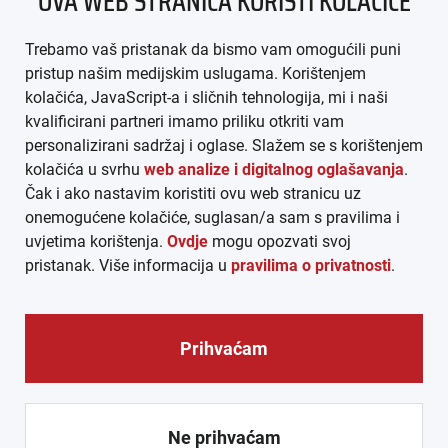
OVA WEB STRANICA KORISTI KOLAČIĆE
IMPRESSUM
Trebamo vaš pristanak da bismo vam omogućili puni
AGB
pristup našim medijskim uslugama. Korištenjem
kolačića, JavaScript-a i sličnih tehnologija, mi i naši
DATENSCHUTZ
kvalificirani partneri imamo priliku otkriti vam
personalizirani sadržaj i oglase. Slažem se s korištenjem
MEDIADATEN
kolačića u svrhu
web analize i digitalnog oglašavanja
.
Čak i ako nastavim koristiti ovu web stranicu uz
ARHIVA (PDF)
onemogućene kolačiće, suglasan/a sam s pravilima i
uvjetima korištenja.
Ovdje
mogu opozvati svoj
pristanak. Više informacija u
pravilima o privatnosti
.
Prihvaćam
© CROEXPRESS │ INFORMATIVNI MEDIJ HRVATA IZVAN
REPUBLIKE HRVATSKE 2026.
Ne prihvaćam