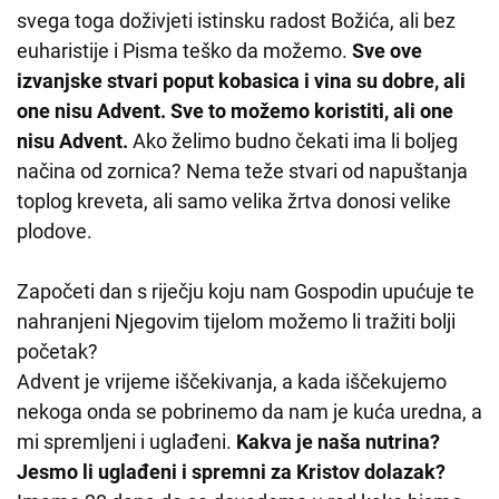
svega toga doživjeti istinsku radost Božića, ali bez
euharistije i Pisma teško da možemo.
Sve ove
izvanjske stvari poput kobasica i vina su dobre, ali
one nisu Advent. Sve to možemo koristiti, ali one
nisu Advent.
Ako želimo budno čekati ima li boljeg
načina od zornica? Nema teže stvari od napuštanja
toplog kreveta, ali samo velika žrtva donosi velike
plodove.
Započeti dan s riječju koju nam Gospodin upućuje te
nahranjeni Njegovim tijelom možemo li tražiti bolji
početak?
Advent je vrijeme iščekivanja, a kada iščekujemo
nekoga onda se pobrinemo da nam je kuća uredna, a
mi spremljeni i uglađeni.
Kakva je naša nutrina?
Jesmo li uglađeni i spremni za Kristov dolazak?