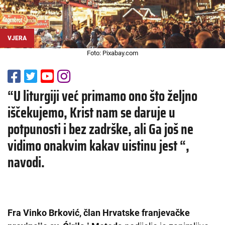
VJERA
Foto: Pixabay.com
“U liturgiji već primamo ono što željno
iščekujemo, Krist nam se daruje u
potpunosti i bez zadrške, ali Ga još ne
vidimo onakvim kakav uistinu jest “,
navodi.
Fra Vinko Brković, član Hrvatske franjevačke