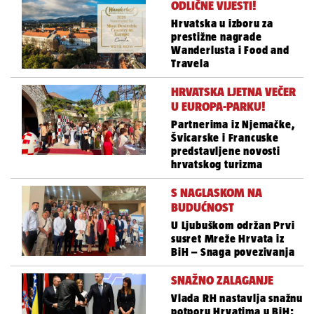
ODLIČNE VIJESTI!
Hrvatska u izboru za
prestižne nagrade
Wanderlusta i Food and
Travela
HRVATSKA LJETNA VEČER
U EUROPA-PARKU!
Partnerima iz Njemačke,
Švicarske i Francuske
predstavljene novosti
hrvatskog turizma
S NAGLASKOM NA
BUDUĆNOST
U Ljubuškom održan Prvi
susret Mreže Hrvata iz
BiH – Snaga povezivanja
SNAŽNO ZALAGANJE
Vlada RH nastavlja snažnu
potporu Hrvatima u BiH: