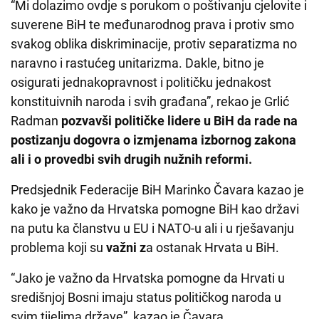
“Mi dolazimo ovdje s porukom o poštivanju cjelovite i
suverene BiH te međunarodnog prava i protiv smo
svakog oblika diskriminacije, protiv separatizma no
naravno i rastućeg unitarizma. Dakle, bitno je
osigurati jednakopravnost i političku jednakost
konstituivnih naroda i svih građana”, rekao je Grlić
Radman
pozvavši političke lidere u BiH da rade na
postizanju dogovra o izmjenama izbornog zakona
ali i o provedbi svih drugih nužnih reformi.
Predsjednik Federacije BiH Marinko Čavara kazao je
kako je važno da Hrvatska pomogne BiH kao državi
na putu ka članstvu u EU i NATO-u ali i u rješavanju
problema koji su
važni z
a ostanak Hrvata u BiH.
“Jako je važno da Hrvatska pomogne da Hrvati u
središnjoj Bosni imaju status političkog naroda u
svim tijelima države”, kazao je Čavara.