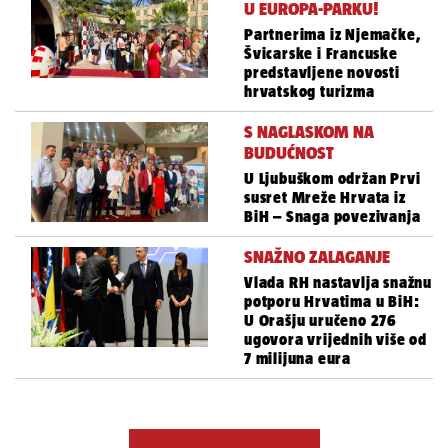
U EUROPA-PARKU!
Partnerima iz Njemačke,
Švicarske i Francuske
predstavljene novosti
hrvatskog turizma
S NAGLASKOM NA
BUDUĆNOST
U Ljubuškom održan Prvi
susret Mreže Hrvata iz
BiH – Snaga povezivanja
SNAŽNO ZALAGANJE
Vlada RH nastavlja snažnu
potporu Hrvatima u BiH:
U Orašju uručeno 276
ugovora vrijednih više od
7 milijuna eura