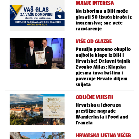
MANJE INTERESA
Na izborima u BiH može
glasati 50 tisuća birača iz
inozemstva; sve veće
razočarenje
VIŠE OD GLAZBE
Posušje ponovno okupilo
najbolje klape iz BiH i
Hrvatske! Državni tajnik
Zvonko Milas: Klapska
pjesma čuva baštinu i
povezuje Hrvate diljem
svijeta
ODLIČNE VIJESTI!
Hrvatska u izboru za
prestižne nagrade
Wanderlusta i Food and
Travela
HRVATSKA LJETNA VEČER