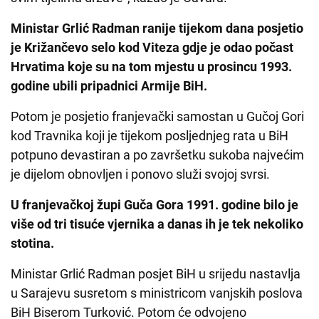
Ministar Grlić Radman ranije tijekom dana posjetio
je Križančevo selo kod Viteza gdje je odao počast
Hrvatima koje su na tom mjestu u prosincu 1993.
godine ubili pripadnici Armije BiH.
Potom je posjetio franjevački samostan u Gučoj Gori
kod Travnika koji je tijekom posljednjeg rata u BiH
potpuno devastiran a po završetku sukoba najvećim
je dijelom obnovljen i ponovo služi svojoj svrsi.
U franjevačkoj župi Guča Gora 1991. godine bilo je
više od tri tisuće vjernika a danas ih je tek nekoliko
stotina.
Ministar Grlić Radman posjet BiH u srijedu nastavlja
u Sarajevu susretom s ministricom vanjskih poslova
BiH Biserom Turković. Potom će odvojeno