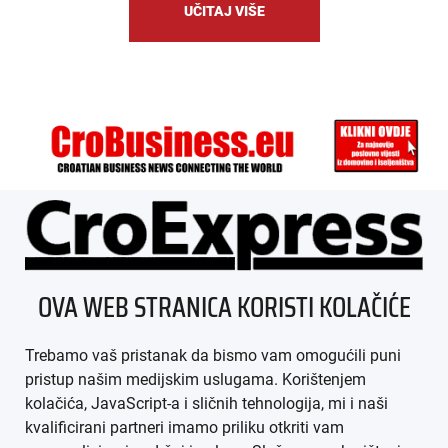
UČITAJ VIŠE
ÜBER UNS
OVA WEB STRANICA KORISTI KOLAČIĆE
IMPRESSUM
Trebamo vaš pristanak da bismo vam omogućili puni
AGB
pristup našim medijskim uslugama. Korištenjem
kolačića, JavaScript-a i sličnih tehnologija, mi i naši
DATENSCHUTZ
kvalificirani partneri imamo priliku otkriti vam