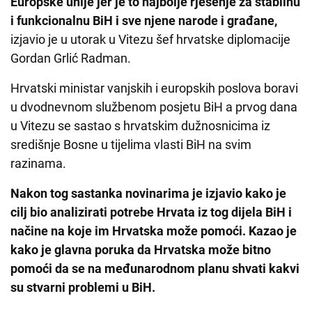
Europske unije jer je to najbolje rješenje za stabilnu
i funkcionalnu BiH i sve njene narode i građane,
izjavio je u utorak u Vitezu šef hrvatske diplomacije
Gordan Grlić Radman.
Hrvatski ministar vanjskih i europskih poslova boravi
u dvodnevnom službenom posjetu BiH a prvog dana
u Vitezu se sastao s hrvatskim dužnosnicima iz
središnje Bosne u tijelima vlasti BiH na svim
razinama.
Nakon tog sastanka novinarima je izjavio kako je
cilj bio analizirati potrebe Hrvata iz tog dijela BiH i
načine na koje im Hrvatska može pomoći. Kazao je
kako je glavna poruka da Hrvatska može bitno
pomoći da se na međunarodnom planu shvati kakvi
su stvarni problemi u BiH.