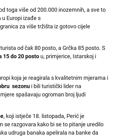
od toga više od 200.000 inozemnih, a sve to
 u Europi izađe s
anica za više tržišta iz gotovo cijele
h turista od čak 80 posto, a Grčka 85 posto. S
za 15 do 20 posto
u, primjerice, Istarskoj i
ropi koja je reagirala s kvalitetnim mjerama i
dobru sezonu
i bili turistički lider na
 mjere spašavaju ogroman broj ljudi
he
, koji istječe 18. listopada, Perić je
m se razgovara kako bi se to pitanje uredilo
atska udruga banaka apelirala na banke da