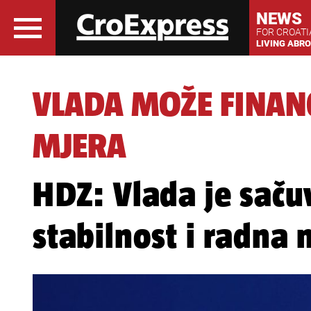
NEWS
FOR CROAT
LIVING ABR
VLADA MOŽE FINAN
MJERA
HDZ: Vlada je sač
stabilnost i radna 