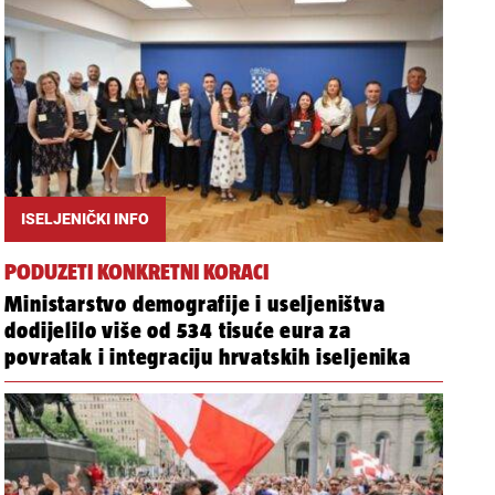
ISELJENIČKI INFO
PODUZETI KONKRETNI KORACI
Ministarstvo demografije i useljeništva
dodijelilo više od 534 tisuće eura za
povratak i integraciju hrvatskih iseljenika