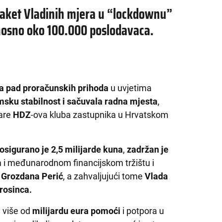
paket Vladinih mjera u “lockdownu”
dnosno oko 100.000 poslodavaca.
a pad proračunskih prihoda
u uvjetima
sku stabilnost i sačuvala radna mjesta
,
are
HDZ
-ova kluba zastupnika u Hrvatskom
osigurano je 2,5 milijarde kuna
,
zadržan je
 međunarodnom financijskom tržištu i
e
Grozdana Perić
, a zahvaljujući tome
Vlada
rosinca.
 više od
milijardu eura pomoći
i potpora u