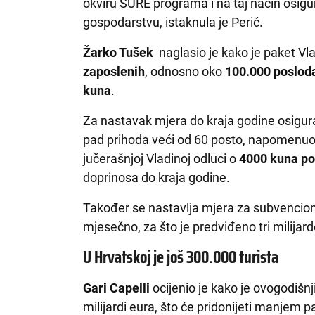
okviru SURE programa i na taj način osigu
gospodarstvu, istaknula je Perić.
Žarko Tušek
naglasio je kako je paket Vl
zaposlenih
, odnosno oko
100.000 poslod
kuna
.
Za nastavak mjera do kraja godine osigur
pad prihoda veći od 60 posto, napomenuo 
jučerašnjoj Vladinoj odluci o
4000 kuna p
doprinosa do kraja godine.
Također se nastavlja mjera za subvencion
mjesečno, za što je predviđeno tri milijar
U Hrvatskoj je još 300.000 turista
Gari Capelli
ocijenio je kako je ovogodišnj
milijardi eura, što će pridonijeti manjem 