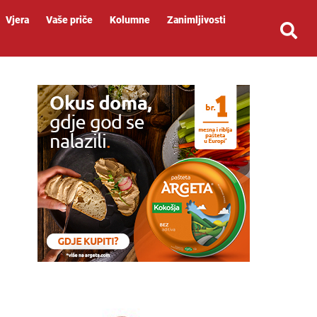
Vjera
Vaše priče
Kolumne
Zanimljivosti