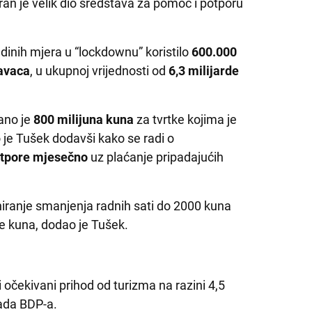
ran je velik dio sredstava za pomoć i potporu
adinih mjera u “lockdownu” koristilo
600.000
avaca
, u ukupnoj vrijednosti od
6,3 milijarde
ano je
800 milijuna kuna
za tvrtke kojima je
je Tušek dodavši kako se radi o
otpore mjesečno
uz plaćanje pripadajućih
iranje smanjenja radnih sati do 2000 kuna
de kuna, dodao je Tušek.
i očekivani prihod od turizma na razini 4,5
pada BDP-a.