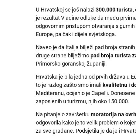
U Hrvatskoj se još nalazi
300.000 turista,
je rezultat Vladine odluke da među prvima
odgovornim pristupom otvaranja sigurnih gr
Europe, pa čak i dijela svjetskoga.
Naveo je da Italija bilježi pad broja strani
druge strane bilježimo
pad broja turista 
Primorsko-goranskoj županiji.
Hrvatska je bila jedna od prvih država u Eu
to je razlog zašto smo imali
kvalitetnu i 
Mediteranu, ocijenio je Capelli. Donesene
zaposlenih u turizmu, njih oko 150.000.
Na pitanje o završetku
moratorija na ovr
odgovorila kako je to velik problem o koje
za sve građane. Podsjetila je da je i Hrv