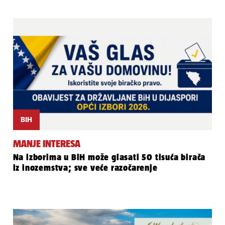
BIH
MANJE INTERESA
Na izborima u BiH može glasati 50 tisuća birača
iz inozemstva; sve veće razočarenje