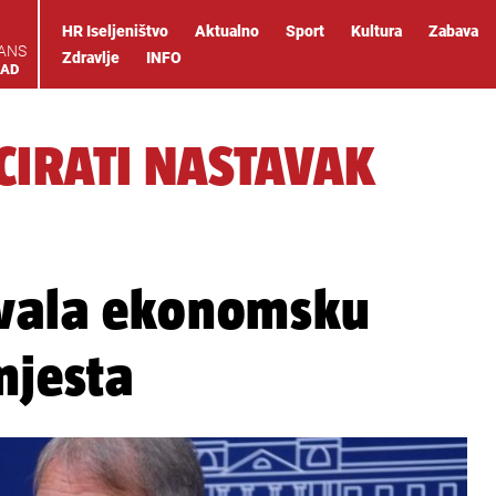
HR Iseljeništvo
Aktualno
Sport
Kultura
Zabava
IANS
Zdravlje
INFO
OAD
CIRATI NASTAVAK
uvala ekonomsku
mjesta