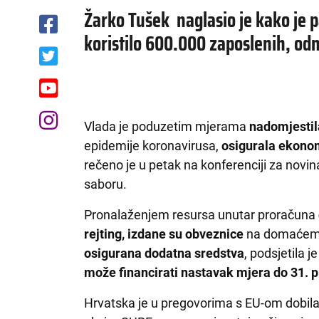
Žarko Tušek naglasio je kako je 
koristilo 600.000 zaposlenih, o
Vlada je poduzetim mjerama
nadomjestil
epidemije koronavirusa,
osigurala ekonom
rečeno je u petak na konferenciji za novin
saboru.
Pronalaženjem resursa unutar proračuna
rejting, izdane su obveznice
na domaćem i
osigurana dodatna sredstva
, podsjetila j
može financirati nastavak mjera do 31. p
Hrvatska je u pregovorima s EU-om dobila