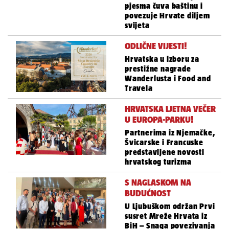
pjesma čuva baštinu i
povezuje Hrvate diljem
svijeta
ODLIČNE VIJESTI!
Hrvatska u izboru za
prestižne nagrade
Wanderlusta i Food and
Travela
HRVATSKA LJETNA VEČER
U EUROPA-PARKU!
Partnerima iz Njemačke,
Švicarske i Francuske
predstavljene novosti
hrvatskog turizma
S NAGLASKOM NA
BUDUĆNOST
U Ljubuškom održan Prvi
susret Mreže Hrvata iz
BiH – Snaga povezivanja