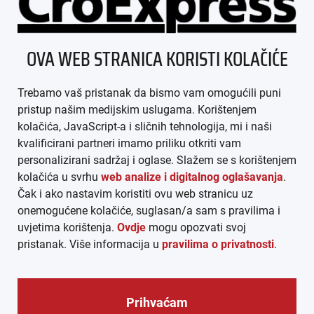
ÜBER UNS
OVA WEB STRANICA KORISTI KOLAČIĆE
IMPRESSUM
Trebamo vaš pristanak da bismo vam omogućili puni
AGB
pristup našim medijskim uslugama. Korištenjem
kolačića, JavaScript-a i sličnih tehnologija, mi i naši
DATENSCHUTZ
kvalificirani partneri imamo priliku otkriti vam
personalizirani sadržaj i oglase. Slažem se s korištenjem
MEDIADATEN
kolačića u svrhu
web analize i digitalnog oglašavanja
.
Čak i ako nastavim koristiti ovu web stranicu uz
ARHIVA (PDF)
onemogućene kolačiće, suglasan/a sam s pravilima i
uvjetima korištenja.
Ovdje
mogu opozvati svoj
pristanak. Više informacija u
pravilima o privatnosti
.
Prihvaćam