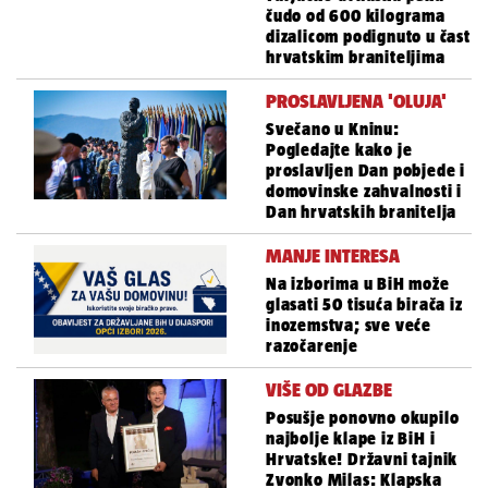
čudo od 600 kilograma
dizalicom podignuto u čast
hrvatskim braniteljima
PROSLAVLJENA 'OLUJA'
Svečano u Kninu:
Pogledajte kako je
proslavljen Dan pobjede i
domovinske zahvalnosti i
Dan hrvatskih branitelja
MANJE INTERESA
Na izborima u BiH može
glasati 50 tisuća birača iz
inozemstva; sve veće
razočarenje
VIŠE OD GLAZBE
Posušje ponovno okupilo
najbolje klape iz BiH i
Hrvatske! Državni tajnik
Zvonko Milas: Klapska