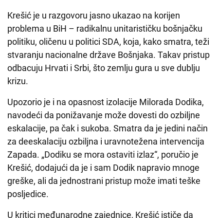
Krešić je u razgovoru jasno ukazao na korijen
problema u BiH – radikalnu unitarističku bošnjačku
politiku, oličenu u politici SDA, koja, kako smatra, teži
stvaranju nacionalne države Bošnjaka. Takav pristup
odbacuju Hrvati i Srbi, što zemlju gura u sve dublju
krizu.
Upozorio je i na opasnost izolacije Milorada Dodika,
navodeći da ponižavanje može dovesti do ozbiljne
eskalacije, pa čak i sukoba. Smatra da je jedini način
za deeskalaciju ozbiljna i uravnotežena intervencija
Zapada. „Dodiku se mora ostaviti izlaz“, poručio je
Krešić, dodajući da je i sam Dodik napravio mnoge
greške, ali da jednostrani pristup može imati teške
posljedice.
U kritici međunarodne zajednice, Krešić ističe da