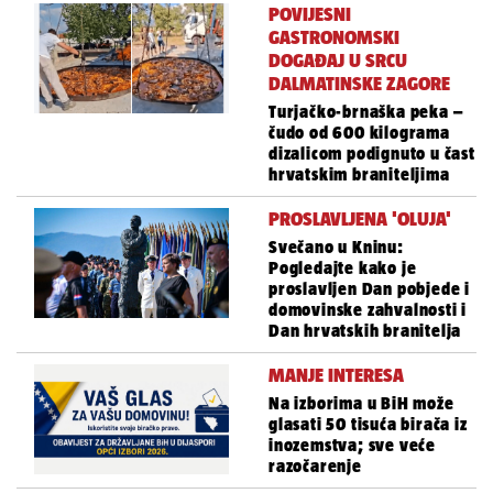
POVIJESNI
GASTRONOMSKI
DOGAĐAJ U SRCU
DALMATINSKE ZAGORE
Turjačko-brnaška peka –
čudo od 600 kilograma
dizalicom podignuto u čast
hrvatskim braniteljima
PROSLAVLJENA 'OLUJA'
Svečano u Kninu:
Pogledajte kako je
proslavljen Dan pobjede i
domovinske zahvalnosti i
Dan hrvatskih branitelja
MANJE INTERESA
Na izborima u BiH može
glasati 50 tisuća birača iz
inozemstva; sve veće
razočarenje