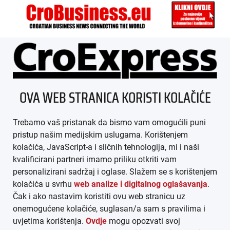
ÜBER UNS
OVA WEB STRANICA KORISTI KOLAČIĆE
IMPRESSUM
Trebamo vaš pristanak da bismo vam omogućili puni
AGB
pristup našim medijskim uslugama. Korištenjem
kolačića, JavaScript-a i sličnih tehnologija, mi i naši
DATENSCHUTZ
kvalificirani partneri imamo priliku otkriti vam
personalizirani sadržaj i oglase. Slažem se s korištenjem
MEDIADATEN
kolačića u svrhu
web analize i digitalnog oglašavanja
.
Čak i ako nastavim koristiti ovu web stranicu uz
ARHIVA (PDF)
onemogućene kolačiće, suglasan/a sam s pravilima i
uvjetima korištenja.
Ovdje
mogu opozvati svoj