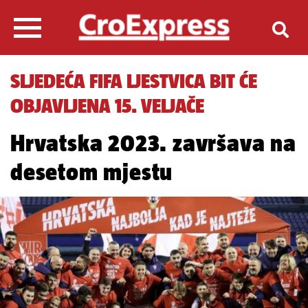
SLJEDEĆA FIFA LJESTVICA BIT ĆE
OBJAVLJENA 15. VELJAČE
Hrvatska 2023. završava na
desetom mjestu