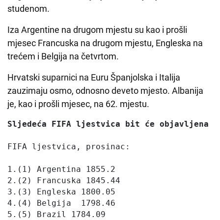
studenom.
Iza Argentine na drugom mjestu su kao i prošli
mjesec Francuska na drugom mjestu, Engleska na
trećem i Belgija na četvrtom.
Hrvatski suparnici na Euru Španjolska i Italija
zauzimaju osmo, odnosno deveto mjesto. Albanija
je, kao i prošli mjesec, na 62. mjestu.
Sljedeća FIFA ljestvica bit će objavljena 1
FIFA ljestvica, prosinac:

1.(1) Argentina 1855.2

2.(2) Francuska 1845.44

3.(3) Engleska 1800.05

4.(4) Belgija  1798.46

5.(5) Brazil 1784.09
