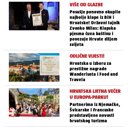
VIŠE OD GLAZBE
Posušje ponovno okupilo
najbolje klape iz BiH i
Hrvatske! Državni tajnik
Zvonko Milas: Klapska
pjesma čuva baštinu i
povezuje Hrvate diljem
svijeta
ODLIČNE VIJESTI!
Hrvatska u izboru za
prestižne nagrade
Wanderlusta i Food and
Travela
HRVATSKA LJETNA VEČER
U EUROPA-PARKU!
Partnerima iz Njemačke,
Švicarske i Francuske
predstavljene novosti
hrvatskog turizma