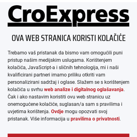
ÜBER UNS
OVA WEB STRANICA KORISTI KOLAČIĆE
IMPRESSUM
Trebamo vaš pristanak da bismo vam omogućili puni
AGB
pristup našim medijskim uslugama. Korištenjem
kolačića, JavaScript-a i sličnih tehnologija, mi i naši
DATENSCHUTZ
kvalificirani partneri imamo priliku otkriti vam
personalizirani sadržaj i oglase. Slažem se s korištenjem
MEDIADATEN
kolačića u svrhu
web analize i digitalnog oglašavanja
.
Čak i ako nastavim koristiti ovu web stranicu uz
ARHIVA (PDF)
onemogućene kolačiće, suglasan/a sam s pravilima i
uvjetima korištenja.
Ovdje
mogu opozvati svoj
pristanak. Više informacija u
pravilima o privatnosti
.