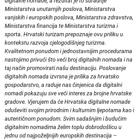
digitalne nomade, a rezultat je to suradnje
Ministarstva unutarnjih poslova, Ministarstva
vanjskih i europskih poslova, Ministarstva zdravstva,
Ministarstva financija te Ministarstva turizma i
sporta. Hrvatski turizam prepoznaje ovu priliku u
kontekstu razvoja cjelogodišnjeg turizma.
Kvalitetnom ponudom i jednostavnijim procedurama
nastojimo privući što veći broj digitalnih nomada i na
taj način promovirati našu destinaciju. Poslovanje
digitalnih nomada izvrsna je prilika za hrvatsko
gospodarstvo, a raduje nas činjenica da digitalni
nomadi pokazuju sve veći interes za brojne hrvatske
gradove. Vjerujem da će Hrvatska digitalne nomade
oduševiti svojim prirodnim i kulturnim ljepotama kao i
autentičnom ponudom. Svim sadašnjim i budućim
digitalnim nomadima želim toplu dobrodošlicu u
jednu od najpoželjnijih europskih destinacija –