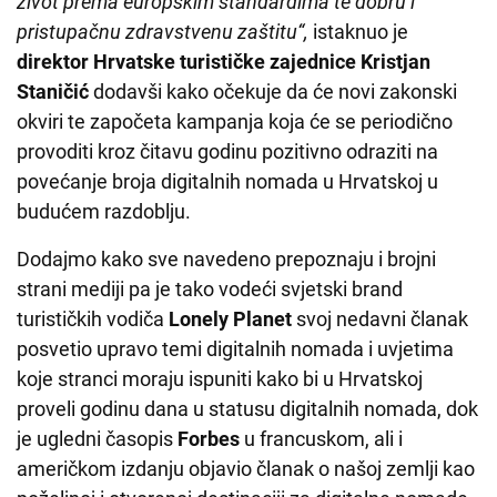
život prema europskim standardima te dobru i
pristupačnu zdravstvenu zaštitu“,
istaknuo je
direktor Hrvatske turističke zajednice Kristjan
Staničić
dodavši kako očekuje da će novi zakonski
okviri te započeta kampanja koja će se periodično
provoditi kroz čitavu godinu pozitivno odraziti na
povećanje broja digitalnih nomada u Hrvatskoj u
budućem razdoblju.
Dodajmo kako sve navedeno prepoznaju i brojni
strani mediji pa je tako vodeći svjetski brand
turističkih vodiča
Lonely Planet
svoj nedavni članak
posvetio upravo temi digitalnih nomada i uvjetima
koje stranci moraju ispuniti kako bi u Hrvatskoj
proveli godinu dana u statusu digitalnih nomada, dok
je ugledni časopis
Forbes
u francuskom, ali i
američkom izdanju objavio članak o našoj zemlji kao