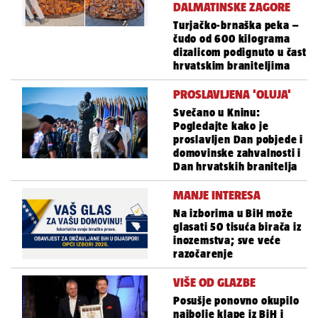
DALMATINSKE ZAGORE
Turjačko-brnaška peka –
čudo od 600 kilograma
dizalicom podignuto u čast
hrvatskim braniteljima
PROSLAVLJENA 'OLUJA'
Svečano u Kninu:
Pogledajte kako je
proslavljen Dan pobjede i
domovinske zahvalnosti i
Dan hrvatskih branitelja
MANJE INTERESA
Na izborima u BiH može
glasati 50 tisuća birača iz
inozemstva; sve veće
razočarenje
VIŠE OD GLAZBE
Posušje ponovno okupilo
najbolje klape iz BiH i