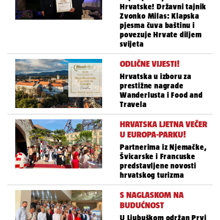
Hrvatske! Državni tajnik
Zvonko Milas: Klapska
pjesma čuva baštinu i
povezuje Hrvate diljem
svijeta
ODLIČNE VIJESTI!
Hrvatska u izboru za
prestižne nagrade
Wanderlusta i Food and
Travela
HRVATSKA LJETNA VEČER
U EUROPA-PARKU!
Partnerima iz Njemačke,
Švicarske i Francuske
predstavljene novosti
hrvatskog turizma
S NAGLASKOM NA
BUDUĆNOST
U Ljubuškom održan Prvi