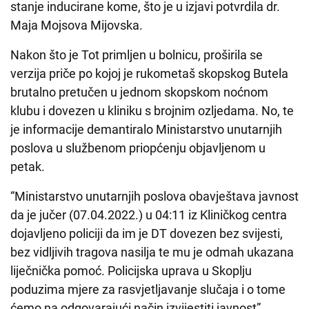
stanje inducirane kome, što je u izjavi potvrdila dr.
Maja Mojsova Mijovska.
Nakon što je Tot primljen u bolnicu, proširila se
verzija priče po kojoj je rukometaš skopskog Butela
brutalno pretučen u jednom skopskom noćnom
klubu i dovezen u kliniku s brojnim ozljedama. No, te
je informacije demantiralo Ministarstvo unutarnjih
poslova u službenom priopćenju objavljenom u
petak.
“Ministarstvo unutarnjih poslova obavještava javnost
da je jučer (07.04.2022.) u 04:11 iz Kliničkog centra
dojavljeno policiji da im je DT dovezen bez svijesti,
bez vidljivih tragova nasilja te mu je odmah ukazana
liječnička pomoć. Policijska uprava u Skoplju
poduzima mjere za rasvjetljavanje slučaja i o tome
ćemo na odgovarajući način izvijestiti javnost”,