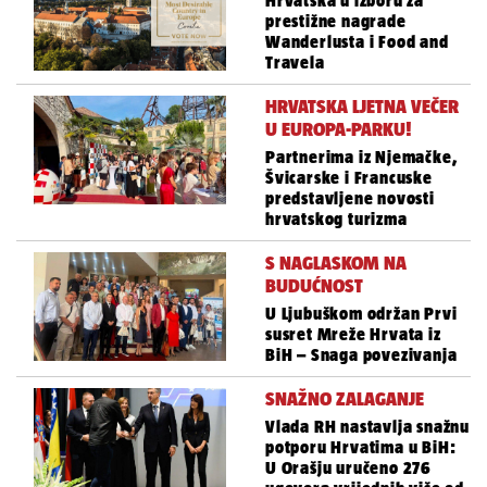
Hrvatska u izboru za
prestižne nagrade
Wanderlusta i Food and
Travela
HRVATSKA LJETNA VEČER
U EUROPA-PARKU!
Partnerima iz Njemačke,
Švicarske i Francuske
predstavljene novosti
hrvatskog turizma
S NAGLASKOM NA
BUDUĆNOST
U Ljubuškom održan Prvi
susret Mreže Hrvata iz
BiH – Snaga povezivanja
SNAŽNO ZALAGANJE
Vlada RH nastavlja snažnu
potporu Hrvatima u BiH:
U Orašju uručeno 276