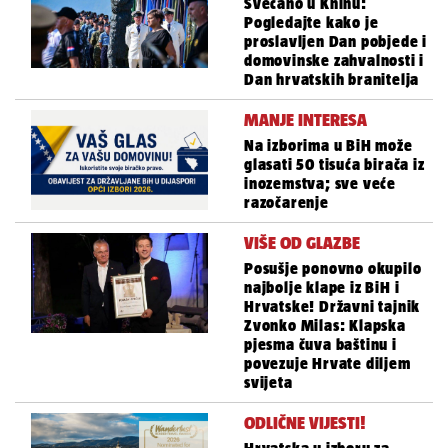
Svečano u Kninu:
Pogledajte kako je
proslavljen Dan pobjede i
domovinske zahvalnosti i
Dan hrvatskih branitelja
MANJE INTERESA
Na izborima u BiH može
glasati 50 tisuća birača iz
inozemstva; sve veće
razočarenje
VIŠE OD GLAZBE
Posušje ponovno okupilo
najbolje klape iz BiH i
Hrvatske! Državni tajnik
Zvonko Milas: Klapska
pjesma čuva baštinu i
povezuje Hrvate diljem
svijeta
ODLIČNE VIJESTI!