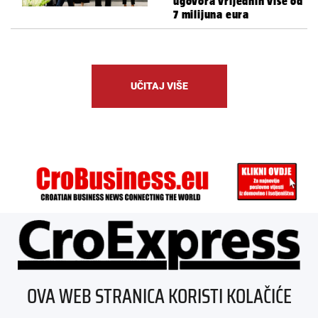
ugovora vrijednih više od
7 milijuna eura
UČITAJ VIŠE
ÜBER UNS
OVA WEB STRANICA KORISTI KOLAČIĆE
IMPRESSUM