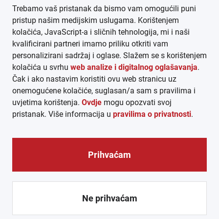
Trebamo vaš pristanak da bismo vam omogućili puni
AGB
pristup našim medijskim uslugama. Korištenjem
kolačića, JavaScript-a i sličnih tehnologija, mi i naši
DATENSCHUTZ
kvalificirani partneri imamo priliku otkriti vam
personalizirani sadržaj i oglase. Slažem se s korištenjem
MEDIADATEN
kolačića u svrhu
web analize i digitalnog oglašavanja
.
Čak i ako nastavim koristiti ovu web stranicu uz
ARHIVA (PDF)
onemogućene kolačiće, suglasan/a sam s pravilima i
uvjetima korištenja.
Ovdje
mogu opozvati svoj
pristanak. Više informacija u
pravilima o privatnosti
.
Prihvaćam
© CROEXPRESS │ INFORMATIVNI MEDIJ HRVATA IZVAN
REPUBLIKE HRVATSKE 2026.
Ne prihvaćam