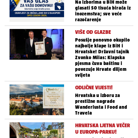
Na izborima u BiH može
glasati 50 tisuća birača iz
inozemstva; sve veće
razočarenje
VIŠE OD GLAZBE
Posušje ponovno okupilo
najbolje klape iz BiH i
Hrvatske! Državni tajnik
Zvonko Milas: Klapska
pjesma čuva baštinu i
povezuje Hrvate diljem
svijeta
ODLIČNE VIJESTI!
Hrvatska u izboru za
prestižne nagrade
Wanderlusta i Food and
Travela
HRVATSKA LJETNA VEČER
U EUROPA-PARKU!