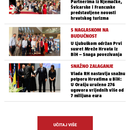
Partnerima iz Njemačke,
Švicarske i Francuske
predstavljene novosti
hrvatskog turizma
S NAGLASKOM NA
BUDUĆNOST
U Ljubuškom održan Prvi
susret Mreže Hrvata iz
BiH – Snaga povezivanja
SNAŽNO ZALAGANJE
Vlada RH nastavlja snažnu
potporu Hrvatima u BiH:
U Orašju uručeno 276
ugovora vrijednih više od
7 milijuna eura
UČITAJ VIŠE