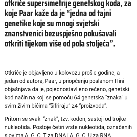
otkriće supersimetrije genetskog koda, za
koje Paar kaže da je “jedna od tajni
genetike koje su mnogi svjetski
znanstvenici bezuspješno pokušavali
otkriti tijekom više od pola stoljeća”.
Otkriće je objavljeno u kolovozu prošle godine, a
jedan od autora, Paar, u priopćenju poslanom Hini
objašnjava da je, pojednostavljeno rečeno, genetski
kod način na koji se pomoću 64 genetska “znaka” u
svim živim bićima “šifriraju” 24 “proizvoda”.
Pritom se svaki “znak”, tzv. kodon, sastoji od trojke
nukleotida. Postoje četiri vrste nukleotida, označenih
slovima A, G, C, T za DNA i A, G, C, U za RNA