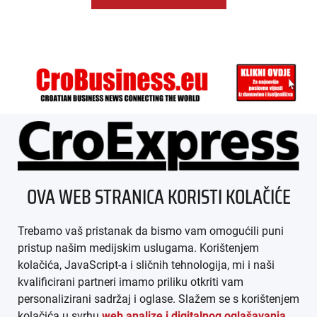
ÜBER UNS
OVA WEB STRANICA KORISTI KOLAČIĆE
IMPRESSUM
Trebamo vaš pristanak da bismo vam omogućili puni
AGB
pristup našim medijskim uslugama. Korištenjem
kolačića, JavaScript-a i sličnih tehnologija, mi i naši
DATENSCHUTZ
kvalificirani partneri imamo priliku otkriti vam
personalizirani sadržaj i oglase. Slažem se s korištenjem
MEDIADATEN
kolačića u svrhu
web analize i digitalnog oglašavanja
.