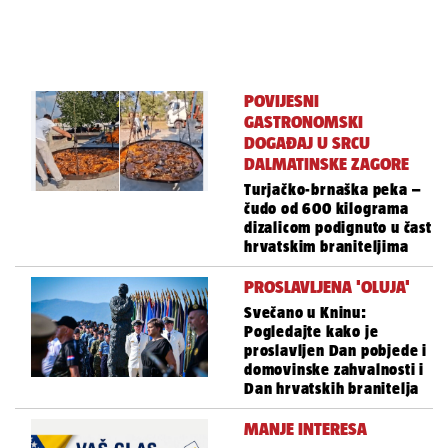
POVIJESNI
GASTRONOMSKI
DOGAĐAJ U SRCU
DALMATINSKE ZAGORE
Turjačko-brnaška peka –
čudo od 600 kilograma
dizalicom podignuto u čast
hrvatskim braniteljima
PROSLAVLJENA 'OLUJA'
Svečano u Kninu:
Pogledajte kako je
proslavljen Dan pobjede i
domovinske zahvalnosti i
Dan hrvatskih branitelja
MANJE INTERESA