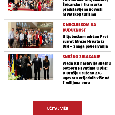
Švicarske i Francuske
predstavljene novosti
hrvatskog turizma
S NAGLASKOM NA
BUDUĆNOST
U Ljubuškom održan Prvi
susret Mreže Hrvata iz
BiH – Snaga povezivanja
SNAŽNO ZALAGANJE
Vlada RH nastavlja snažnu
potporu Hrvatima u BiH:
U Orašju uručeno 276
ugovora vrijednih više od
7 milijuna eura
UČITAJ VIŠE