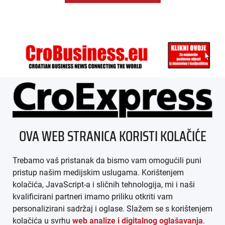
ÜBER UNS
OVA WEB STRANICA KORISTI KOLAČIĆE
IMPRESSUM
Trebamo vaš pristanak da bismo vam omogućili puni
AGB
pristup našim medijskim uslugama. Korištenjem
kolačića, JavaScript-a i sličnih tehnologija, mi i naši
DATENSCHUTZ
kvalificirani partneri imamo priliku otkriti vam
personalizirani sadržaj i oglase. Slažem se s korištenjem
MEDIADATEN
kolačića u svrhu
web analize i digitalnog oglašavanja
.