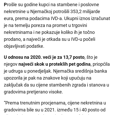
P
rošle su godine kupci na stambene i poslovne
nekretnine u Njemačkoj potrošili 353,2 milijarde
eura, prema podacima IVD-a. Ukupni iznos izračunat
je na temelju poreza na promet u trgovini
nekretninama i ne pokazuje koliko ih je točno
prodano, a najveći je otkada su u IVD-u počeli
objavljivati podatke.
U odnosu na 2020. veći je za 13,7 posto
, što je
njegov
najveći skok u proteklih pet godina
, priopćila
je udruga u ponedjeljak. Njemačka središnja banka
upozorila je pak na znakove koji upućuju na
zaključak da su cijene stambenih zgrada i stanova u
gradovima pretjerano visoke.
“Prema trenutnim procjenama, cijene nekretnina u
gradovima bile su u 2021. između 15 i 40 posto od