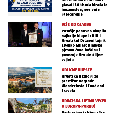
glasati 50 tisuća birača iz
inozemstva; sve veće
razočarenje
VIŠE OD GLAZBE
Posušje ponovno okupilo
najbolje klape iz BiH i
Hrvatske! Državni tajnik
Zvonko Milas: Klapska
pjesma čuva baštinu i
povezuje Hrvate diljem
svijeta
ODLIČNE VIJESTI!
Hrvatska u izboru za
prestižne nagrade
Wanderlusta i Food and
Travela
HRVATSKA LJETNA VEČER
U EUROPA-PARKU!
Partnerima iz Njemačke,