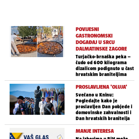
POVIJESNI
GASTRONOMSKI
DOGAĐAJ U SRCU
DALMATINSKE ZAGORE
Turjačko-brnaška peka –
čudo od 600 kilograma
dizalicom podignuto u čast
hrvatskim braniteljima
PROSLAVLJENA 'OLUJA'
Svečano u Kninu:
Pogledajte kako je
proslavljen Dan pobjede i
domovinske zahvalnosti i
Dan hrvatskih branitelja
MANJE INTERESA
Na izborima u BiH može