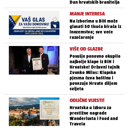
Dan hrvatskih branitelja
MANJE INTERESA
Na izborima u BiH može
glasati 50 tisuća birača iz
inozemstva; sve veće
razočarenje
VIŠE OD GLAZBE
Posušje ponovno okupilo
najbolje klape iz BiH i
Hrvatske! Državni tajnik
Zvonko Milas: Klapska
pjesma čuva baštinu i
povezuje Hrvate diljem
svijeta
ODLIČNE VIJESTI!
Hrvatska u izboru za
prestižne nagrade
Wanderlusta i Food and
Travela