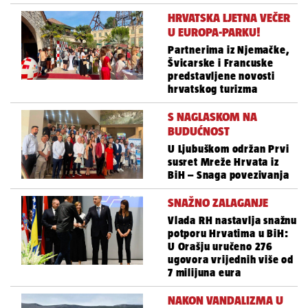
HRVATSKA LJETNA VEČER
U EUROPA-PARKU!
Partnerima iz Njemačke,
Švicarske i Francuske
predstavljene novosti
hrvatskog turizma
S NAGLASKOM NA
BUDUĆNOST
U Ljubuškom održan Prvi
susret Mreže Hrvata iz
BiH – Snaga povezivanja
SNAŽNO ZALAGANJE
Vlada RH nastavlja snažnu
potporu Hrvatima u BiH:
U Orašju uručeno 276
ugovora vrijednih više od
7 milijuna eura
NAKON VANDALIZMA U