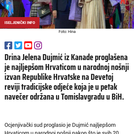
ISELJENIČKI INFO
Foto: Hina
Drina Jelena Dujmić iz Kanade proglašena
je najljepšom Hrvaticom u narodnoj nošnji
izvan Republike Hrvatske na Devetoj
reviji tradicijske odjeće koja je u petak
navečer održana u Tomislavgradu u BiH.
Ocjenjivački sud proglasio je Dujmić najljepšom
Hrvaticom u narodnoj nošnji nakon što je svih 20