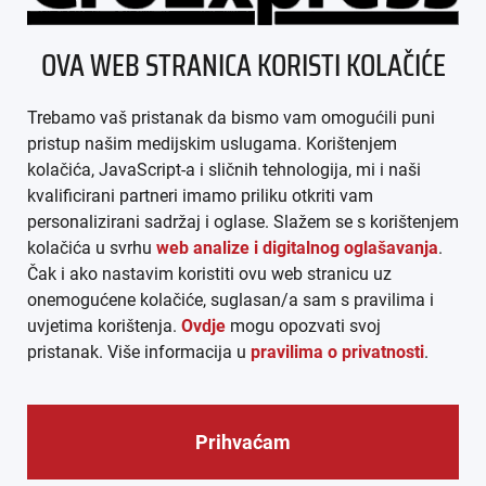
ÜBER UNS
OVA WEB STRANICA KORISTI KOLAČIĆE
IMPRESSUM
Trebamo vaš pristanak da bismo vam omogućili puni
AGB
pristup našim medijskim uslugama. Korištenjem
kolačića, JavaScript-a i sličnih tehnologija, mi i naši
DATENSCHUTZ
kvalificirani partneri imamo priliku otkriti vam
personalizirani sadržaj i oglase. Slažem se s korištenjem
MEDIADATEN
kolačića u svrhu
web analize i digitalnog oglašavanja
.
Čak i ako nastavim koristiti ovu web stranicu uz
ARHIVA (PDF)
onemogućene kolačiće, suglasan/a sam s pravilima i
uvjetima korištenja.
Ovdje
mogu opozvati svoj
pristanak. Više informacija u
pravilima o privatnosti
.
Prihvaćam