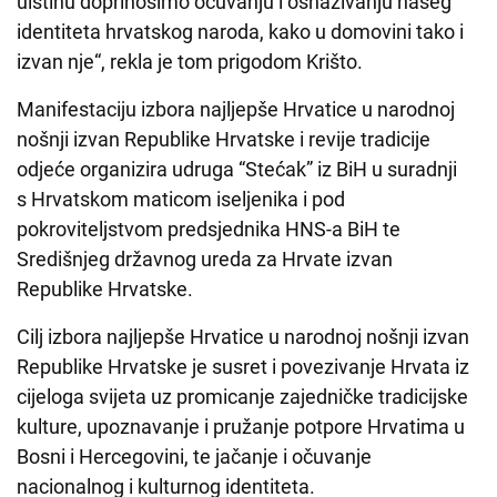
uistinu doprinosimo očuvanju i osnaživanju našeg
identiteta hrvatskog naroda, kako u domovini tako i
izvan nje“, rekla je tom prigodom Krišto.
Manifestaciju izbora najljepše Hrvatice u narodnoj
nošnji izvan Republike Hrvatske i revije tradicije
odjeće organizira udruga “Stećak” iz BiH u suradnji
s Hrvatskom maticom iseljenika i pod
pokroviteljstvom predsjednika HNS-a BiH te
Središnjeg državnog ureda za Hrvate izvan
Republike Hrvatske.
Cilj izbora najljepše Hrvatice u narodnoj nošnji izvan
Republike Hrvatske je susret i povezivanje Hrvata iz
cijeloga svijeta uz promicanje zajedničke tradicijske
kulture, upoznavanje i pružanje potpore Hrvatima u
Bosni i Hercegovini, te jačanje i očuvanje
nacionalnog i kulturnog identiteta.