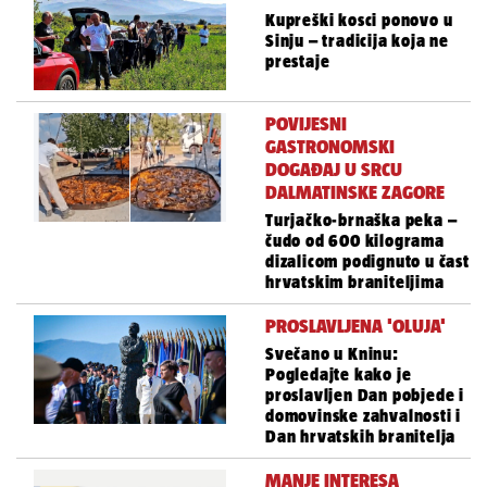
Kupreški kosci ponovo u
Sinju – tradicija koja ne
prestaje
POVIJESNI
GASTRONOMSKI
DOGAĐAJ U SRCU
DALMATINSKE ZAGORE
Turjačko-brnaška peka –
čudo od 600 kilograma
dizalicom podignuto u čast
hrvatskim braniteljima
PROSLAVLJENA 'OLUJA'
Svečano u Kninu:
Pogledajte kako je
proslavljen Dan pobjede i
domovinske zahvalnosti i
Dan hrvatskih branitelja
MANJE INTERESA