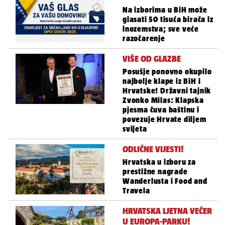
Na izborima u BiH može
glasati 50 tisuća birača iz
inozemstva; sve veće
razočarenje
VIŠE OD GLAZBE
Posušje ponovno okupilo
najbolje klape iz BiH i
Hrvatske! Državni tajnik
Zvonko Milas: Klapska
pjesma čuva baštinu i
povezuje Hrvate diljem
svijeta
ODLIČNE VIJESTI!
Hrvatska u izboru za
prestižne nagrade
Wanderlusta i Food and
Travela
HRVATSKA LJETNA VEČER
U EUROPA-PARKU!