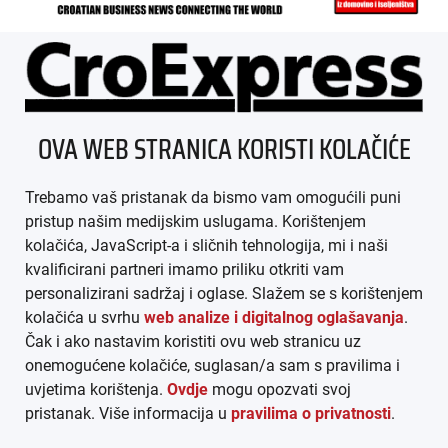
ÜBER UNS
OVA WEB STRANICA KORISTI KOLAČIĆE
IMPRESSUM
Trebamo vaš pristanak da bismo vam omogućili puni
AGB
pristup našim medijskim uslugama. Korištenjem
kolačića, JavaScript-a i sličnih tehnologija, mi i naši
DATENSCHUTZ
kvalificirani partneri imamo priliku otkriti vam
personalizirani sadržaj i oglase. Slažem se s korištenjem
MEDIADATEN
kolačića u svrhu
web analize i digitalnog oglašavanja
.
Čak i ako nastavim koristiti ovu web stranicu uz
ARHIVA (PDF)
onemogućene kolačiće, suglasan/a sam s pravilima i
uvjetima korištenja.
Ovdje
mogu opozvati svoj
pristanak. Više informacija u
pravilima o privatnosti
.