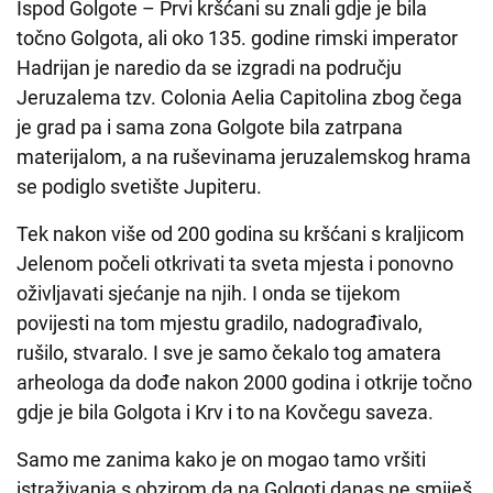
Ispod Golgote – Prvi kršćani su znali gdje je bila
točno Golgota, ali oko 135. godine rimski imperator
Hadrijan je naredio da se izgradi na području
Jeruzalema tzv. Colonia Aelia Capitolina zbog čega
je grad pa i sama zona Golgote bila zatrpana
materijalom, a na ruševinama jeruzalemskog hrama
se podiglo svetište Jupiteru.
Tek nakon više od 200 godina su kršćani s kraljicom
Jelenom počeli otkrivati ta sveta mjesta i ponovno
oživljavati sjećanje na njih. I onda se tijekom
povijesti na tom mjestu gradilo, nadograđivalo,
rušilo, stvaralo. I sve je samo čekalo tog amatera
arheologa da dođe nakon 2000 godina i otkrije točno
gdje je bila Golgota i Krv i to na Kovčegu saveza.
Samo me zanima kako je on mogao tamo vršiti
istraživanja s obzirom da na Golgoti danas ne smiješ