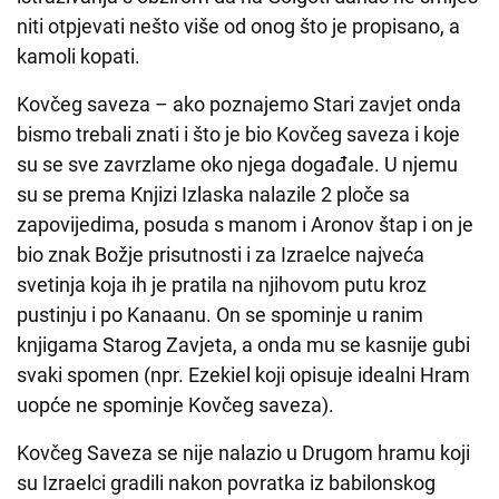
niti otpjevati nešto više od onog što je propisano, a
kamoli kopati.
Kovčeg saveza – ako poznajemo Stari zavjet onda
bismo trebali znati i što je bio Kovčeg saveza i koje
su se sve zavrzlame oko njega događale. U njemu
su se prema Knjizi Izlaska nalazile 2 ploče sa
zapovijedima, posuda s manom i Aronov štap i on je
bio znak Božje prisutnosti i za Izraelce najveća
svetinja koja ih je pratila na njihovom putu kroz
pustinju i po Kanaanu. On se spominje u ranim
knjigama Starog Zavjeta, a onda mu se kasnije gubi
svaki spomen (npr. Ezekiel koji opisuje idealni Hram
uopće ne spominje Kovčeg saveza).
Kovčeg Saveza se nije nalazio u Drugom hramu koji
su Izraelci gradili nakon povratka iz babilonskog