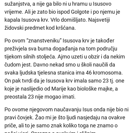
sužanjstva, a nije ga bilo ni u hramu u Isusovo
vrijeme. Ali je zato bio ispod Golgote i po njemu je
kapala Isusova krv. Vrlo domišljato. Najsvetiji
židovski predmet kod kršćana.
Po ovom “znanstveniku” Isusova krv je također
preživjela sva burna događanja na tom području
tijekom silnih stoljeća. Ajmo uzeti u obzir i da nekim
čudom jest. Davno nekad smo u školi naučili da
svaka ljudska tjelesna stanica ima 46 kromosoma.
On pak tvrdi da je Isusova krv imala samo 23 tj. one
koje je naslijedio od Marije kao biološke majke, a
preostala 23 nije mogao imati.
Po ovome njegovom naučavanju Isus onda nije bio ni
pravi čovjek. Žao mi je što ljudi nasjedaju na ovakve
priče, ali to je samo znak koliko toga ne znamo o