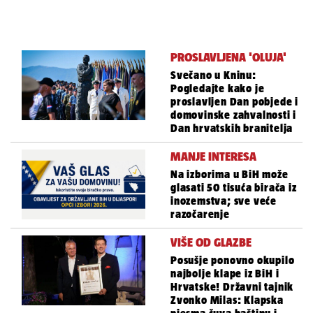
PROSLAVLJENA 'OLUJA'
Svečano u Kninu:
Pogledajte kako je
proslavljen Dan pobjede i
domovinske zahvalnosti i
Dan hrvatskih branitelja
MANJE INTERESA
Na izborima u BiH može
glasati 50 tisuća birača iz
inozemstva; sve veće
razočarenje
VIŠE OD GLAZBE
Posušje ponovno okupilo
najbolje klape iz BiH i
Hrvatske! Državni tajnik
Zvonko Milas: Klapska