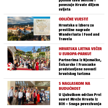
pjesma čuva baštinu i
povezuje Hrvate diljem
svijeta
ODLIČNE VIJESTI!
Hrvatska u izboru za
prestižne nagrade
Wanderlusta i Food and
Travela
HRVATSKA LJETNA VEČER
U EUROPA-PARKU!
Partnerima iz Njemačke,
Švicarske i Francuske
predstavljene novosti
hrvatskog turizma
S NAGLASKOM NA
BUDUĆNOST
U Ljubuškom održan Prvi
susret Mreže Hrvata iz
BiH – Snaga povezivanja