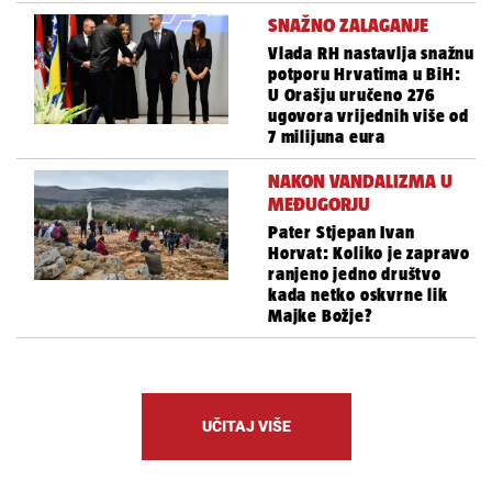
SNAŽNO ZALAGANJE
Vlada RH nastavlja snažnu
potporu Hrvatima u BiH:
U Orašju uručeno 276
ugovora vrijednih više od
7 milijuna eura
NAKON VANDALIZMA U
MEĐUGORJU
Pater Stjepan Ivan
Horvat: Koliko je zapravo
ranjeno jedno društvo
kada netko oskvrne lik
Majke Božje?
UČITAJ VIŠE