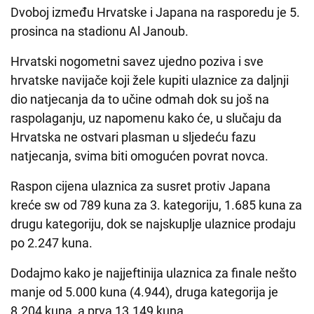
Dvoboj između Hrvatske i Japana na rasporedu je 5.
prosinca na stadionu Al Janoub.
Hrvatski nogometni savez ujedno poziva i sve
hrvatske navijače koji žele kupiti ulaznice za daljnji
dio natjecanja da to učine odmah dok su još na
raspolaganju, uz napomenu kako će, u slučaju da
Hrvatska ne ostvari plasman u sljedeću fazu
natjecanja, svima biti omogućen povrat novca.
Raspon cijena ulaznica za susret protiv Japana
kreće sw od 789 kuna za 3. kategoriju, 1.685 kuna za
drugu kategoriju, dok se najskuplje ulaznice prodaju
po 2.247 kuna.
Dodajmo kako je najjeftinija ulaznica za finale nešto
manje od 5.000 kuna (4.944), druga kategorija je
8.204 kuna, a prva 13.149 kuna.