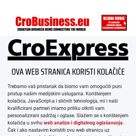
ÜBER UNS
OVA WEB STRANICA KORISTI KOLAČIĆE
IMPRESSUM
Trebamo vaš pristanak da bismo vam omogućili puni
AGB
pristup našim medijskim uslugama. Korištenjem
kolačića, JavaScript-a i sličnih tehnologija, mi i naši
DATENSCHUTZ
kvalificirani partneri imamo priliku otkriti vam
personalizirani sadržaj i oglase. Slažem se s korištenjem
MEDIADATEN
kolačića u svrhu
web analize i digitalnog oglašavanja
.
Čak i ako nastavim koristiti ovu web stranicu uz
ARHIVA (PDF)