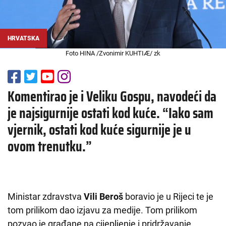
HRVATSKA
Foto HINA /Zvonimir KUHTIÆ/ zk
Komentirao je i Veliku Gospu, navodeći da
je najsigurnije ostati kod kuće. “Iako sam
vjernik, ostati kod kuće sigurnije je u
ovom trenutku.”
Ministar zdravstva
Vili Beroš
boravio je u Rijeci te je
tom prilikom dao izjavu za medije. Tom prilikom
pozvao je građane na cijepljenje i pridržavanje