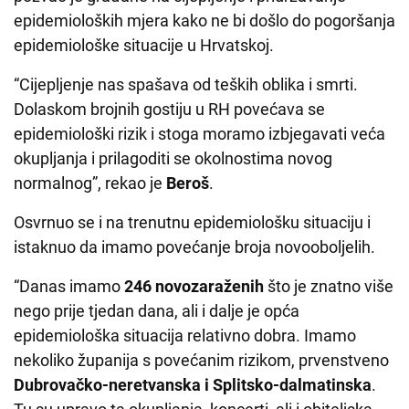
epidemioloških mjera kako ne bi došlo do pogoršanja
epidemiološke situacije u Hrvatskoj.
“Cijepljenje nas spašava od teških oblika i smrti.
Dolaskom brojnih gostiju u RH povećava se
epidemiološki rizik i stoga moramo izbjegavati veća
okupljanja i prilagoditi se okolnostima novog
normalnog”, rekao je
Beroš
.
Osvrnuo se i na trenutnu epidemiološku situaciju i
istaknuo da imamo povećanje broja novooboljelih.
“Danas imamo
246 novozaraženih
što je znatno više
nego prije tjedan dana, ali i dalje je opća
epidemiološka situacija relativno dobra. Imamo
nekoliko županija s povećanim rizikom, prvenstveno
Dubrovačko-neretvanska i Splitsko-dalmatinska
.