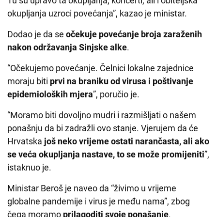
Tu su upravo ta okupljanja, koncerti, ali i obiteljska
okupljanja uzroci povećanja”, kazao je ministar.
Dodao je da se
očekuje povećanje broja zaraženih
nakon održavanja Sinjske alke
.
“Očekujemo povećanje. Čelnici lokalne zajednice
moraju biti
prvi na braniku od virusa i poštivanje
epidemioloških mjera
”, poručio je.
“Moramo biti dovoljno mudri i razmišljati o našem
ponašnju da bi zadražli ovo stanje. Vjerujem da će
Hrvatska
još neko vrijeme ostati narančasta, ali ako
se veća okupljanja nastave, to se može promijeniti
”,
istaknuo je.
Ministar Beroš je naveo da “živimo u vrijeme
globalne pandemije i virus je među nama”, zbog
čega moramo
prilagoditi svoje ponašanje
.