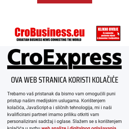
ÜBER UNS
OVA WEB STRANICA KORISTI KOLAČIĆE
IMPRESSUM
Trebamo vaš pristanak da bismo vam omogućili puni
AGB
pristup našim medijskim uslugama. Korištenjem
kolačića, JavaScript-a i sličnih tehnologija, mi i naši
DATENSCHUTZ
kvalificirani partneri imamo priliku otkriti vam
personalizirani sadržaj i oglase. Slažem se s korištenjem
MEDIADATEN
kolačića u svrhu
web analize i digitalnog oglašavanja
.