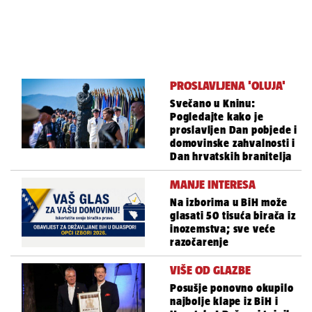
PROSLAVLJENA 'OLUJA'
Svečano u Kninu:
Pogledajte kako je
proslavljen Dan pobjede i
domovinske zahvalnosti i
Dan hrvatskih branitelja
MANJE INTERESA
Na izborima u BiH može
glasati 50 tisuća birača iz
inozemstva; sve veće
razočarenje
VIŠE OD GLAZBE
Posušje ponovno okupilo
najbolje klape iz BiH i