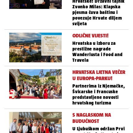
Hrvatske! Državni tajnik
Zvonko Milas: Klapska
pjesma čuva baštinu i
povezuje Hrvate diljem
svijeta
ODLIČNE VIJESTI!
Hrvatska u izboru za
prestižne nagrade
Wanderlusta i Food and
Travela
HRVATSKA LJETNA VEČER
U EUROPA-PARKU!
Partnerima iz Njemačke,
Švicarske i Francuske
predstavljene novosti
hrvatskog turizma
S NAGLASKOM NA
BUDUĆNOST
U Ljubuškom održan Prvi