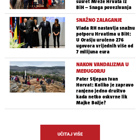
susret Mreže Hrvata iz
BiH – Snaga povezivanja
SNAŽNO ZALAGANJE
Vlada RH nastavlja snažnu
potporu Hrvatima u BiH:
U Orašju uručeno 276
ugovora vrijednih više od
7 milijuna eura
NAKON VANDALIZMA U
MEĐUGORJU
Pater Stjepan Ivan
Horvat: Koliko je zapravo
ranjeno jedno društvo
kada netko oskvrne lik
Majke Božje?
UČITAJ VIŠE