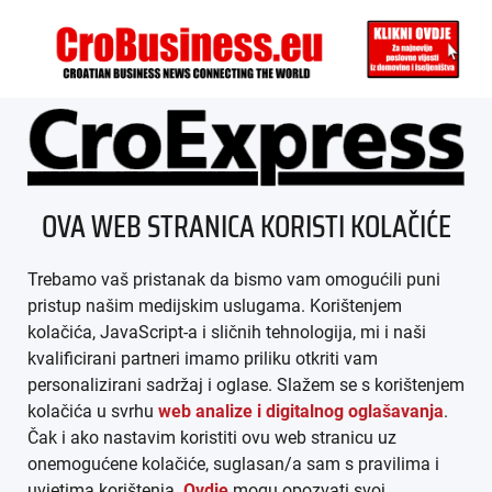
ÜBER UNS
OVA WEB STRANICA KORISTI KOLAČIĆE
IMPRESSUM
Trebamo vaš pristanak da bismo vam omogućili puni
AGB
pristup našim medijskim uslugama. Korištenjem
kolačića, JavaScript-a i sličnih tehnologija, mi i naši
DATENSCHUTZ
kvalificirani partneri imamo priliku otkriti vam
personalizirani sadržaj i oglase. Slažem se s korištenjem
MEDIADATEN
kolačića u svrhu
web analize i digitalnog oglašavanja
.
Čak i ako nastavim koristiti ovu web stranicu uz
ARHIVA (PDF)
onemogućene kolačiće, suglasan/a sam s pravilima i
uvjetima korištenja.
Ovdje
mogu opozvati svoj