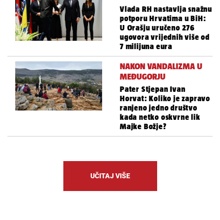
Vlada RH nastavlja snažnu
potporu Hrvatima u BiH:
U Orašju uručeno 276
ugovora vrijednih više od
7 milijuna eura
NAKON VANDALIZMA U
MEĐUGORJU
Pater Stjepan Ivan
Horvat: Koliko je zapravo
ranjeno jedno društvo
kada netko oskvrne lik
Majke Božje?
UČITAJ VIŠE