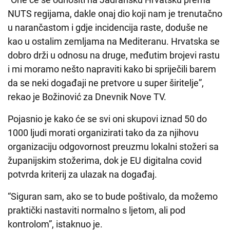
NUTS regijama, dakle onaj dio koji nam je trenutačno
u narančastom i gdje incidencija raste, doduše ne
kao u ostalim zemljama na Mediteranu. Hrvatska se
dobro drži u odnosu na druge, međutim brojevi rastu
i mi moramo nešto napraviti kako bi spriječili barem
da se neki događaji ne pretvore u super širitelje”,
rekao je Božinović za Dnevnik Nove TV.
Pojasnio je kako će se svi oni skupovi iznad 50 do
1000 ljudi morati organizirati tako da za njihovu
organizaciju odgovornost preuzmu lokalni stožeri sa
županijskim stožerima, dok je EU digitalna covid
potvrda kriterij za ulazak na događaj.
“Siguran sam, ako se to bude poštivalo, da možemo
praktički nastaviti normalno s ljetom, ali pod
kontrolom”, istaknuo je.