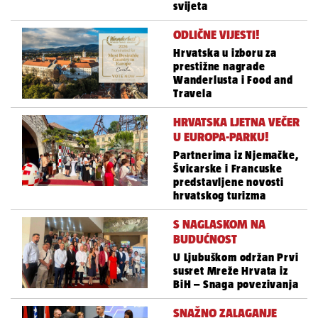
svijeta
ODLIČNE VIJESTI!
Hrvatska u izboru za
prestižne nagrade
Wanderlusta i Food and
Travela
HRVATSKA LJETNA VEČER
U EUROPA-PARKU!
Partnerima iz Njemačke,
Švicarske i Francuske
predstavljene novosti
hrvatskog turizma
S NAGLASKOM NA
BUDUĆNOST
U Ljubuškom održan Prvi
susret Mreže Hrvata iz
BiH – Snaga povezivanja
SNAŽNO ZALAGANJE