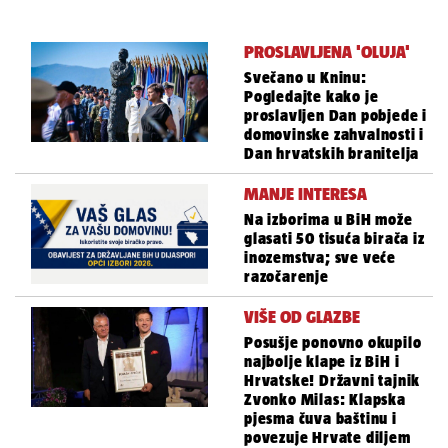
PROSLAVLJENA 'OLUJA'
Svečano u Kninu:
Pogledajte kako je
proslavljen Dan pobjede i
domovinske zahvalnosti i
Dan hrvatskih branitelja
MANJE INTERESA
Na izborima u BiH može
glasati 50 tisuća birača iz
inozemstva; sve veće
razočarenje
VIŠE OD GLAZBE
Posušje ponovno okupilo
najbolje klape iz BiH i
Hrvatske! Državni tajnik
Zvonko Milas: Klapska
pjesma čuva baštinu i
povezuje Hrvate diljem