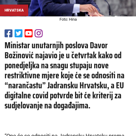
HRVATSKA
Foto: Hina
Ministar unutarnjih poslova Davor
Božinović najavio je u četvrtak kako od
ponedjeljka na snagu stupaju nove
restriktivne mjere koje će se odnositi na
“narančastu” Jadransku Hrvatsku, a EU
digitalne covid potvrde bit će kriterij za
sudjelovanje na događajima.
“One će se odnositi na Jadransku Hrvatsku prema