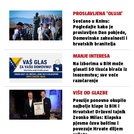
PROSLAVLJENA 'OLUJA'
Svečano u Kninu:
Pogledajte kako je
proslavljen Dan pobjede,
Domovinske zahvalnosti i
hrvatskih branitelja
MANJE INTERESA
Na izborima u BiH može
glasati 50 tisuća birača iz
inozemstva; sve veće
razočarenje
VIŠE OD GLAZBE
Posušje ponovno okupilo
najbolje klape iz BiH i
Hrvatske! Državni tajnik
Zvonko Milas: Klapska
pjesma čuva baštinu i
povezuje Hrvate diljem