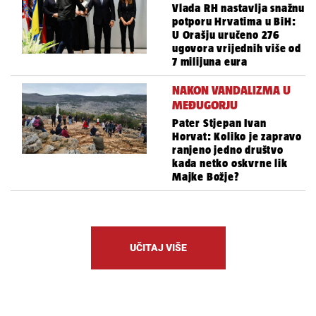
Vlada RH nastavlja snažnu
potporu Hrvatima u BiH:
U Orašju uručeno 276
ugovora vrijednih više od
7 milijuna eura
NAKON VANDALIZMA U
MEĐUGORJU
Pater Stjepan Ivan
Horvat: Koliko je zapravo
ranjeno jedno društvo
kada netko oskvrne lik
Majke Božje?
UČITAJ VIŠE