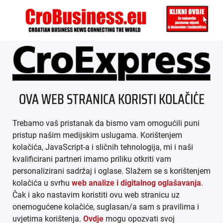
ÜBER UNS
OVA WEB STRANICA KORISTI KOLAČIĆE
IMPRESSUM
Trebamo vaš pristanak da bismo vam omogućili puni
AGB
pristup našim medijskim uslugama. Korištenjem
kolačića, JavaScript-a i sličnih tehnologija, mi i naši
DATENSCHUTZ
kvalificirani partneri imamo priliku otkriti vam
personalizirani sadržaj i oglase. Slažem se s korištenjem
MEDIADATEN
kolačića u svrhu
web analize i digitalnog oglašavanja
.
Čak i ako nastavim koristiti ovu web stranicu uz
ARHIVA (PDF)
onemogućene kolačiće, suglasan/a sam s pravilima i
uvjetima korištenja.
Ovdje
mogu opozvati svoj