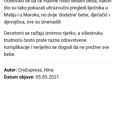
Očekivalo se da će Halime roditi sedam beba, nakon
što su tako pokazali ultrazvučni pregledi liječnika u
Maliju i u Maroku, no dvije ‘dodatne’ bebe, dječačić i
djevojčica, sve su iznenadili.
Devetorci se rađaju iznimno rijetko, a višestruku
trudnoću često prate razne zdravstvene
komplikacije i nerijetko se dogodi da ne prežive sve
bebe.
Autor:
CroExpress, Hina
Datum objave:
05.05.2021.