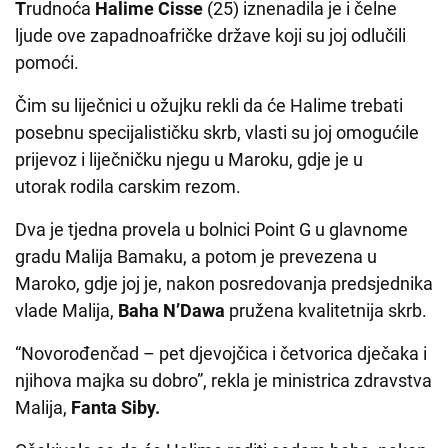
T
rudnoća
Halime Cisse
(25) iznenadila je i čelne
ljude ove zapadnoafričke države koji su joj odlučili
pomoći.
Čim su liječnici u ožujku rekli da će Halime trebati
posebnu specijalističku skrb, vlasti su joj omogućile
prijevoz i liječničku njegu u Maroku, gdje je u
utorak rodila carskim rezom.
Dva je tjedna provela u bolnici Point G u glavnome
gradu Malija Bamaku, a potom je prevezena u
Maroko, gdje joj je, nakon posredovanja predsjednika
vlade Malija,
Baha N’Dawa
pružena kvalitetnija skrb.
“Novorođenčad – pet djevojčica i četvorica dječaka i
njihova majka su dobro”, rekla je ministrica zdravstva
Malija,
Fanta Siby.