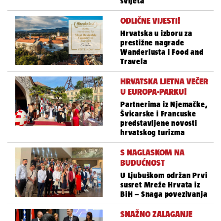
svijeta
ODLIČNE VIJESTI!
Hrvatska u izboru za
prestižne nagrade
Wanderlusta i Food and
Travela
HRVATSKA LJETNA VEČER
U EUROPA-PARKU!
Partnerima iz Njemačke,
Švicarske i Francuske
predstavljene novosti
hrvatskog turizma
S NAGLASKOM NA
BUDUĆNOST
U Ljubuškom održan Prvi
susret Mreže Hrvata iz
BiH – Snaga povezivanja
SNAŽNO ZALAGANJE