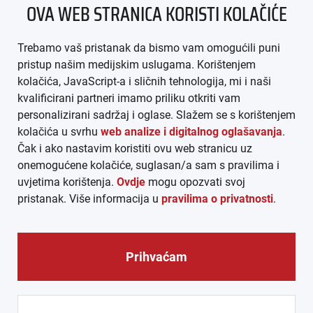
OVA WEB STRANICA KORISTI KOLAČIĆE
IMPRESSUM
Trebamo vaš pristanak da bismo vam omogućili puni
AGB
pristup našim medijskim uslugama. Korištenjem
kolačića, JavaScript-a i sličnih tehnologija, mi i naši
DATENSCHUTZ
kvalificirani partneri imamo priliku otkriti vam
personalizirani sadržaj i oglase. Slažem se s korištenjem
MEDIADATEN
kolačića u svrhu
web analize i digitalnog oglašavanja
.
Čak i ako nastavim koristiti ovu web stranicu uz
ARHIVA (PDF)
onemogućene kolačiće, suglasan/a sam s pravilima i
uvjetima korištenja.
Ovdje
mogu opozvati svoj
pristanak. Više informacija u
pravilima o privatnosti
.
Prihvaćam
© CROEXPRESS │ INFORMATIVNI MEDIJ HRVATA IZVAN