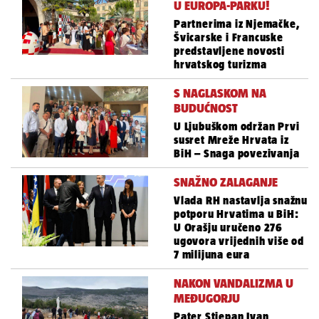
U EUROPA-PARKU!
Partnerima iz Njemačke,
Švicarske i Francuske
predstavljene novosti
hrvatskog turizma
S NAGLASKOM NA
BUDUĆNOST
U Ljubuškom održan Prvi
susret Mreže Hrvata iz
BiH – Snaga povezivanja
SNAŽNO ZALAGANJE
Vlada RH nastavlja snažnu
potporu Hrvatima u BiH:
U Orašju uručeno 276
ugovora vrijednih više od
7 milijuna eura
NAKON VANDALIZMA U
MEĐUGORJU
Pater Stjepan Ivan