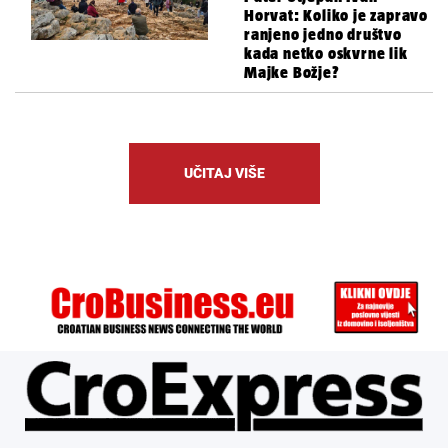
Horvat: Koliko je zapravo
ranjeno jedno društvo
kada netko oskvrne lik
Majke Božje?
UČITAJ VIŠE
ÜBER UNS