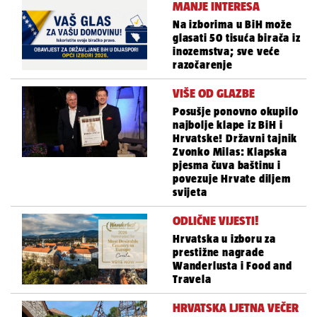
MANJE INTERESA
Na izborima u BiH može
glasati 50 tisuća birača iz
inozemstva; sve veće
razočarenje
VIŠE OD GLAZBE
Posušje ponovno okupilo
najbolje klape iz BiH i
Hrvatske! Državni tajnik
Zvonko Milas: Klapska
pjesma čuva baštinu i
povezuje Hrvate diljem
svijeta
ODLIČNE VIJESTI!
Hrvatska u izboru za
prestižne nagrade
Wanderlusta i Food and
Travela
HRVATSKA LJETNA VEČER