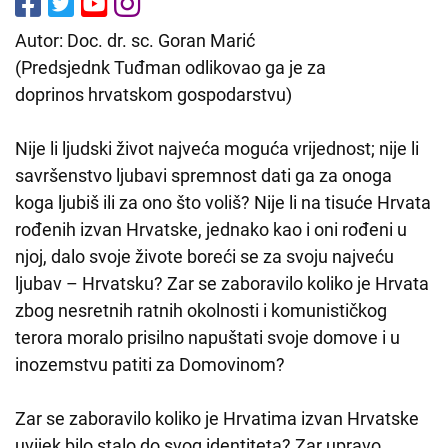
Autor: Doc. dr. sc. Goran Marić
(Predsjednk Tuđman odlikovao ga je za
doprinos hrvatskom gospodarstvu)
Nije li ljudski život najveća moguća vrijednost; nije li
savršenstvo ljubavi spremnost dati ga za onoga
koga ljubiš ili za ono što voliš? Nije li na tisuće Hrvata
rođenih izvan Hrvatske, jednako kao i oni rođeni u
njoj, dalo svoje živote boreći se za svoju najveću
ljubav – Hrvatsku? Zar se zaboravilo koliko je Hrvata
zbog nesretnih ratnih okolnosti i komunističkog
terora moralo prisilno napuštati svoje domove i u
inozemstvu patiti za Domovinom?
Zar se zaboravilo koliko je Hrvatima izvan Hrvatske
uvijek bilo stalo do svog identiteta? Zar upravo