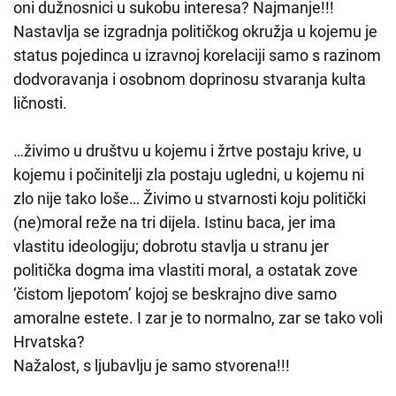
oni dužnosnici u sukobu interesa? Najmanje!!!
Nastavlja se izgradnja političkog okružja u kojemu je
status pojedinca u izravnoj korelaciji samo s razinom
dodvoravanja i osobnom doprinosu stvaranja kulta
ličnosti.
…živimo u društvu u kojemu i žrtve postaju krive, u
kojemu i počinitelji zla postaju ugledni, u kojemu ni
zlo nije tako loše… Živimo u stvarnosti koju politički
(ne)moral reže na tri dijela. Istinu baca, jer ima
vlastitu ideologiju; dobrotu stavlja u stranu jer
politička dogma ima vlastiti moral, a ostatak zove
‘čistom ljepotom’ kojoj se beskrajno dive samo
amoralne estete. I zar je to normalno, zar se tako voli
Hrvatska?
Nažalost, s ljubavlju je samo stvorena!!!