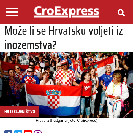
Može li se Hrvatsku voljeti iz
inozemstva?
HR ISELJENIŠTVO
Hrvati iz Stuttgarta (foto: CroExpress)