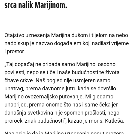
srca nalik Marijinom.
Otajstvo uznesenja Marijina dušom i tijelom na nebo
nadbiskup je nazvao događajem koji nadilazi vrijeme
i prostor.
„Taj događaj ne pripada samo Marijinoj osobnoj
povijesti, nego se tiče i naše budućnosti te života
čitave crkve. Naš pogled nije usmjeren samo
unatrag, prema davnome jutru kada se dovršilo
Marijino ovozemaljsko putovanje. Mi gledamo
unaprijed, prema onome što nas i same čeka jer
današnja svetkovina nije spomen prošlosti, nego
proročki znak budućnosti”, kazao je mons. Kutleša.
Naglasio je da je Marijino uznesenje poput prozora