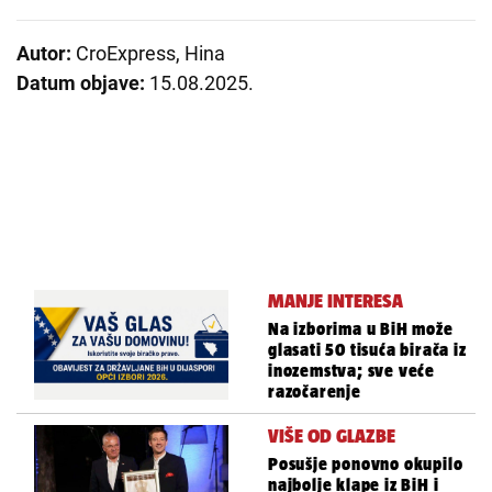
Autor:
CroExpress, Hina
Datum objave:
15.08.2025.
MANJE INTERESA
Na izborima u BiH može
glasati 50 tisuća birača iz
inozemstva; sve veće
razočarenje
VIŠE OD GLAZBE
Posušje ponovno okupilo
najbolje klape iz BiH i