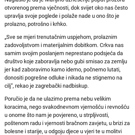
otvorenog prema vječnosti, dok svijet oko nas često
upravlja svoje poglede i polaže nade u ono što je
prolazno, potrošno i krhko.
„Sve se mjeri trenutačnim uspjehom, prolaznim
zadovoljstvom i materijalnim dobitkom. Crkva nas
samim svojim poslanjem neprestano podsjeća da
društvo koje zaboravlja nebo gubi smisao za zemlju
jer kad zaboravimo kamo idemo, počnemo lutati,
donositi pogrešne odluke i nikada ne stignemo na
cilj”, rekao je zagrebački nadbiskup.
Poručio je da ne ulazimo prema nebu velikim
koracima, nego svakodnevnom vjernošću i revnošću
u onome što nam je povjereno, u strpljivosti,
poštenom radu i vjernosti bračnom zavjetu, u brizi za
bolesne i starije, u odgoju djece u vjeri te u molitvi