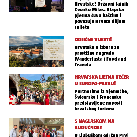
Hrvatske! Državni tajnik
Zvonko Milas: Klapska
pjesma čuva baštinu i
povezuje Hrvate diljem
svijeta
ODLIČNE VIJESTI!
Hrvatska u izboru za
prestižne nagrade
Wanderlusta i Food and
Travela
HRVATSKA LJETNA VEČER
U EUROPA-PARKU!
Partnerima iz Njemačke,
Švicarske i Francuske
predstavljene novosti
hrvatskog turizma
S NAGLASKOM NA
BUDUĆNOST
U Ljubuškom održan Prvi