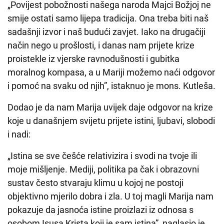
„Povijest pobožnosti našega naroda Majci Božjoj ne
smije ostati samo lijepa tradicija. Ona treba biti naš
sadašnji izvor i naš budući zavjet. Iako na drugačiji
način nego u prošlosti, i danas nam prijete krize
proistekle iz vjerske ravnodušnosti i gubitka
moralnog kompasa, a u Mariji možemo naći odgovor
i pomoć na svaku od njih”, istaknuo je mons. Kutleša.
Dodao je da nam Marija uvijek daje odgovor na krize
koje u današnjem svijetu prijete istini, ljubavi, slobodi
i nadi:
„Istina se sve češće relativizira i svodi na tvoje ili
moje mišljenje. Mediji, politika pa čak i obrazovni
sustav često stvaraju klimu u kojoj ne postoji
objektivno mjerilo dobra i zla. U toj magli Marija nam
pokazuje da jasnoća istine proizlazi iz odnosa s
osobom Isusa Krista koji je sam istina”, naglasio je