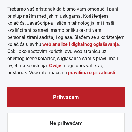
Trebamo vaš pristanak da bismo vam omogućili puni
AGB
pristup našim medijskim uslugama. Korištenjem
kolačića, JavaScript-a i sličnih tehnologija, mi i naši
DATENSCHUTZ
kvalificirani partneri imamo priliku otkriti vam
personalizirani sadržaj i oglase. Slažem se s korištenjem
MEDIADATEN
kolačića u svrhu
web analize i digitalnog oglašavanja
.
Čak i ako nastavim koristiti ovu web stranicu uz
ARHIVA (PDF)
onemogućene kolačiće, suglasan/a sam s pravilima i
uvjetima korištenja.
Ovdje
mogu opozvati svoj
pristanak. Više informacija u
pravilima o privatnosti
.
Prihvaćam
© CROEXPRESS │ INFORMATIVNI MEDIJ HRVATA IZVAN
REPUBLIKE HRVATSKE 2026.
Ne prihvaćam