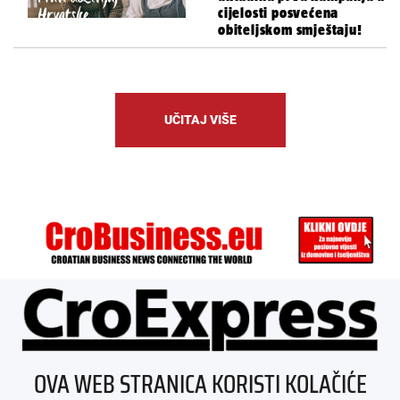
cijelosti posvećena
obiteljskom smještaju!
UČITAJ VIŠE
ÜBER UNS
OVA WEB STRANICA KORISTI KOLAČIĆE
IMPRESSUM