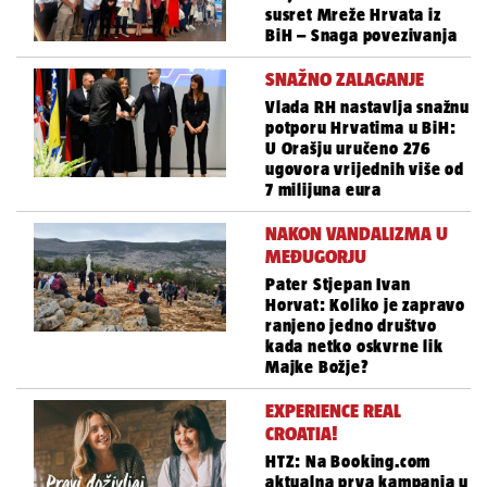
susret Mreže Hrvata iz
BiH – Snaga povezivanja
SNAŽNO ZALAGANJE
Vlada RH nastavlja snažnu
potporu Hrvatima u BiH:
U Orašju uručeno 276
ugovora vrijednih više od
7 milijuna eura
NAKON VANDALIZMA U
MEĐUGORJU
Pater Stjepan Ivan
Horvat: Koliko je zapravo
ranjeno jedno društvo
kada netko oskvrne lik
Majke Božje?
EXPERIENCE REAL
CROATIA!
HTZ: Na Booking.com
aktualna prva kampanja u