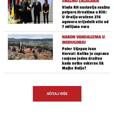
SNAŽNO ZALAGANJE
Vlada RH nastavlja snažnu
potporu Hrvatima u BiH:
U Orašju uručeno 276
ugovora vrijednih više od
7 milijuna eura
NAKON VANDALIZMA U
MEĐUGORJU
Pater Stjepan Ivan
Horvat: Koliko je zapravo
ranjeno jedno društvo
kada netko oskvrne lik
Majke Božje?
UČITAJ VIŠE