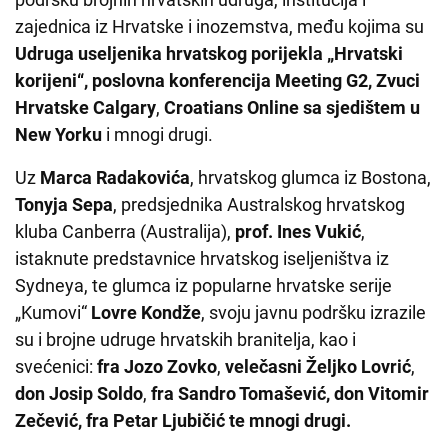
zajednica iz Hrvatske i inozemstva, među kojima su
Udruga useljenika hrvatskog porijekla „Hrvatski
korijeni“, poslovna konferencija Meeting G2, Zvuci
Hrvatske Calgary
,
Croatians Online sa sjedištem u
New Yorku
i mnogi drugi.
Uz
Marca Radakovića
, hrvatskog glumca iz Bostona,
Tonyja Sepa
, predsjednika Australskog hrvatskog
kluba Canberra (Australija),
prof. Ines Vukić
,
istaknute predstavnice hrvatskog iseljeništva iz
Sydneya, te glumca iz popularne hrvatske serije
„Kumovi“
Lovre Kondže
, svoju javnu podršku izrazile
su i brojne udruge hrvatskih branitelja, kao i
svećenici:
fra Jozo Zovko
,
velečasni Željko Lovrić
,
don Josip Soldo
,
fra Sandro Tomašević, don Vitomir
Zečević, fra Petar Ljubičić te mnogi drugi.