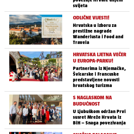
svijeta
ODLIČNE VIJESTI!
Hrvatska u izboru za
prestižne nagrade
Wanderlusta i Food and
Travela
HRVATSKA LJETNA VEČER
U EUROPA-PARKU!
Partnerima iz Njemačke,
Švicarske i Francuske
predstavljene novosti
hrvatskog turizma
S NAGLASKOM NA
BUDUĆNOST
U Ljubuškom održan Prvi
susret Mreže Hrvata iz
BiH – Snaga povezivanja