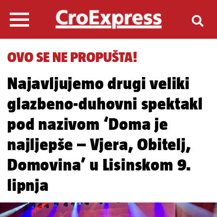
OVO SE NE PROPUŠTA!
Najavljujemo drugi veliki
glazbeno-duhovni spektakl
pod nazivom ‘Doma je
najljepše – Vjera, Obitelj,
Domovina’ u Lisinskom 9.
lipnja