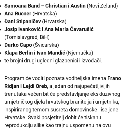
Samoana Band – Christian i Austin
(Novi Zeland)
Ana Rucner
(Hrvatska)
Đani Stipaničev
(Hrvatska)
Josip Ivanković i Ana Maria Ćavarušić
(Tomislavgrad, BiH)
Darko Capo
(Švicarska)
Klapa Berlin
i Ivan Mandić
(Njemačka)
te brojni drugi ugledni glazbenici i izvođači.
Program će voditi poznata voditeljska imena
Frano
Ridjan i Lejdi Oreb
, a jedan od najupečatljivijih
trenutaka večeri bit će predstavljanje ekskluzivnog
umjetničkog djela hrvatskog branitelja i umjetnika,
inspiriranog temom susreta domovinske i iseljene
Hrvatske. Svaki posjetitelj dobit će tiskanu
reprodukciju slike kao trajnu uspomenu na ovu