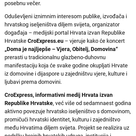
posebnu večer.
Oduševljeni iznimnim interesom publike, izvođača i
hrvatskog iseljeništva diljem svijeta, organizator
događaja – medijski portal Hrvata izvan Republike
Hrvatske
CroExpress.eu
– vjeruje kako će koncert
„Doma je najljepše – Vjera, Obitelj, Domovina“
prerasti u tradicionalnu glazbeno-duhovnu
manifestaciju koja će svake godine okupljati Hrvate
iz domovine i dijaspore u zajedništvu vjere, kulture i
ljubavi prema domovini.
CroExpress, informativni medij Hrvata izvan
Republike Hrvatske
, već više od sedamnaest godina
aktivno povezuje hrvatsko iseljeništvo s domovinom,
promičući hrvatski identitet, kulturu i zajedništvo
među Hrvatima diljem svijeta. Projekt se realizira uz
podršku brojnih hrvatskih udruga, institucija i