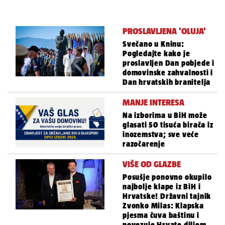
PROSLAVLJENA 'OLUJA'
Svečano u Kninu:
Pogledajte kako je
proslavljen Dan pobjede i
domovinske zahvalnosti i
Dan hrvatskih branitelja
MANJE INTERESA
Na izborima u BiH može
glasati 50 tisuća birača iz
inozemstva; sve veće
razočarenje
VIŠE OD GLAZBE
Posušje ponovno okupilo
najbolje klape iz BiH i
Hrvatske! Državni tajnik
Zvonko Milas: Klapska
pjesma čuva baštinu i
povezuje Hrvate diljem