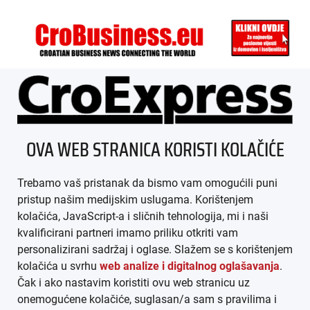
ÜBER UNS
OVA WEB STRANICA KORISTI KOLAČIĆE
IMPRESSUM
Trebamo vaš pristanak da bismo vam omogućili puni
AGB
pristup našim medijskim uslugama. Korištenjem
kolačića, JavaScript-a i sličnih tehnologija, mi i naši
DATENSCHUTZ
kvalificirani partneri imamo priliku otkriti vam
personalizirani sadržaj i oglase. Slažem se s korištenjem
MEDIADATEN
kolačića u svrhu
web analize i digitalnog oglašavanja
.
Čak i ako nastavim koristiti ovu web stranicu uz
ARHIVA (PDF)
onemogućene kolačiće, suglasan/a sam s pravilima i