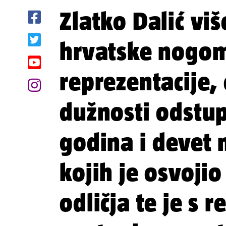
Zlatko Dalić viš
hrvatske nogo
reprezentacije, 
dužnosti odstu
godina i devet 
kojih je osvojio
odličja te je s 