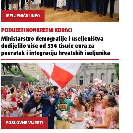
ISELJENIČKI INFO
PODUZETI KONKRETNI KORACI
Ministarstvo demografije i useljeništva
dodijelilo više od 534 tisuće eura za
povratak i integraciju hrvatskih iseljenika
POSLOVNE VIJESTI