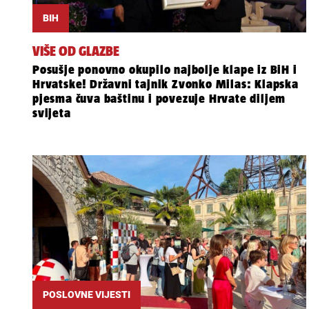
BIH
VIŠE OD GLAZBE
Posušje ponovno okupilo najbolje klape iz BiH i
Hrvatske! Državni tajnik Zvonko Milas: Klapska
pjesma čuva baštinu i povezuje Hrvate diljem
svijeta
POSLOVNE VIJESTI