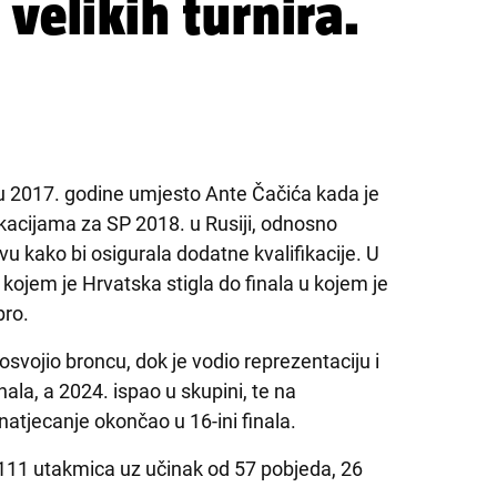
velikih turnira.
du 2017. godine umjesto Ante Čačića kada je
fikacijama za SP 2018. u Rusiji, odnosno
evu kako bi osigurala dodatne kvalifikacije. U
 kojem je Hrvatska stigla do finala u kojem je
bro.
svojio broncu, dok je vodio reprezentaciju i
ala, a 2024. ispao u skupini, te na
natjecanje okončao u 16-ini finala.
 111 utakmica uz učinak od 57 pobjeda, 26