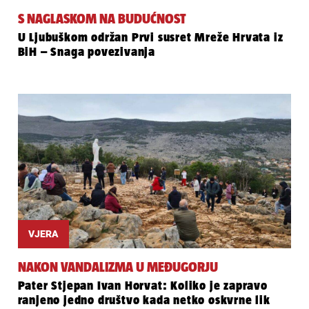
S NAGLASKOM NA BUDUĆNOST
U Ljubuškom održan Prvi susret Mreže Hrvata iz
BiH – Snaga povezivanja
VJERA
NAKON VANDALIZMA U MEĐUGORJU
Pater Stjepan Ivan Horvat: Koliko je zapravo
ranjeno jedno društvo kada netko oskvrne lik