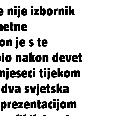
e nije izbornik
metne
on je s te
pio nakon devet
mjeseci tijekom
 dva svjetska
reprezentacijom