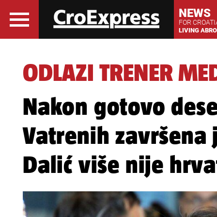
NEWS
FOR CROAT
LIVING ABR
ODLAZI TRENER MED
Nakon gotovo dese
Vatrenih završena 
Dalić više nije hrva