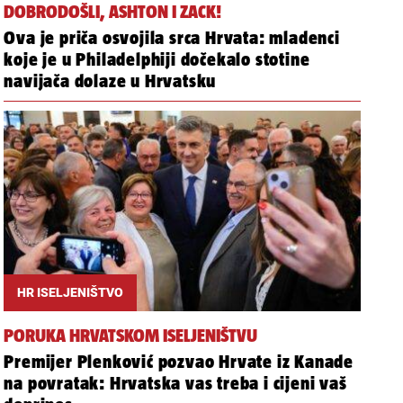
DOBRODOŠLI, ASHTON I ZACK!
Ova je priča osvojila srca Hrvata: mladenci
koje je u Philadelphiji dočekalo stotine
navijača dolaze u Hrvatsku
HR ISELJENIŠTVO
PORUKA HRVATSKOM ISELJENIŠTVU
Premijer Plenković pozvao Hrvate iz Kanade
na povratak: Hrvatska vas treba i cijeni vaš