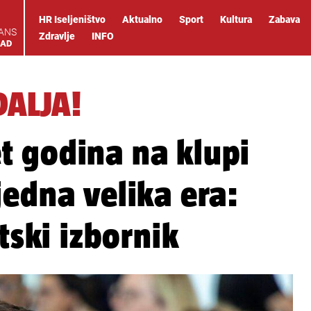
HR Iseljeništvo
Aktualno
Sport
Kultura
Zabava
IANS
Zdravlje
INFO
OAD
ALJA!
t godina na klupi
jedna velika era:
tski izbornik