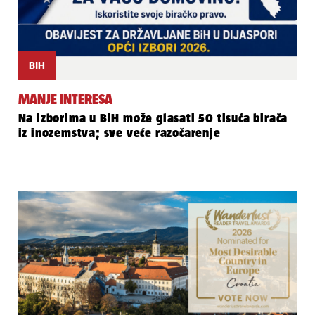
BIH
MANJE INTERESA
Na izborima u BiH može glasati 50 tisuća birača
iz inozemstva; sve veće razočarenje