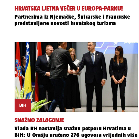
HRVATSKA LJETNA VEČER U EUROPA-PARKU!
Partnerima iz Njemačke, Švicarske i Francuske
predstavljene novosti hrvatskog turizma
BIH
SNAŽNO ZALAGANJE
Vlada RH nastavlja snažnu potporu Hrvatima u
BiH: U Orašju uručeno 276 ugovora vrijednih više