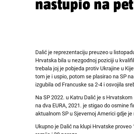
nastupio na pet 
Dalić je reprezentaciju preuzeo u listopa
Hrvatska bila u nezgodnoj poziciji u kvali
trebala joj je pobjeda protiv Ukrajine u Kij
tom je i uspio, potom se plasirao na SP na
izgubila od Francuske sa 2-4 i osvojila sre
Na SP 2022. u Katru Dalić je s Hrvatskom o
na dva EURA, 2021. je stigao do osmine fin
aktualnom SP u Sjevernoj Americi gdje je 
Ukupno je Dalić na klupi Hrvatske proveo