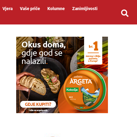
Vjera
Vaše priče
Kolumne
Zanimljivosti