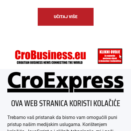
UČITAJ VIŠE
ÜBER UNS
OVA WEB STRANICA KORISTI KOLAČIĆE
IMPRESSUM
Trebamo vaš pristanak da bismo vam omogućili puni
AGB
pristup našim medijskim uslugama. Korištenjem