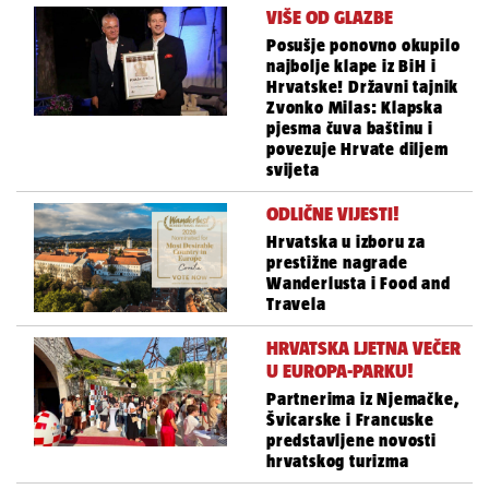
VIŠE OD GLAZBE
Posušje ponovno okupilo
najbolje klape iz BiH i
Hrvatske! Državni tajnik
Zvonko Milas: Klapska
pjesma čuva baštinu i
povezuje Hrvate diljem
svijeta
ODLIČNE VIJESTI!
Hrvatska u izboru za
prestižne nagrade
Wanderlusta i Food and
Travela
HRVATSKA LJETNA VEČER
U EUROPA-PARKU!
Partnerima iz Njemačke,
Švicarske i Francuske
predstavljene novosti
hrvatskog turizma