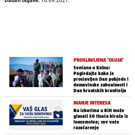
Datum objave:
10.09.2021.
PROSLAVLJENA 'OLUJA'
Svečano u Kninu:
Pogledajte kako je
proslavljen Dan pobjede i
domovinske zahvalnosti i
Dan hrvatskih branitelja
MANJE INTERESA
Na izborima u BiH može
glasati 50 tisuća birača iz
inozemstva; sve veće
razočarenje