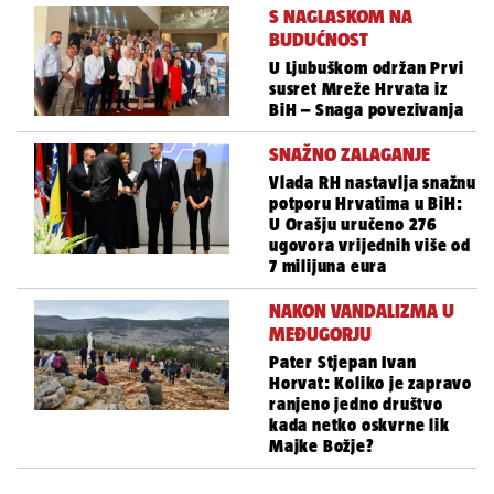
S NAGLASKOM NA
BUDUĆNOST
U Ljubuškom održan Prvi
susret Mreže Hrvata iz
BiH – Snaga povezivanja
SNAŽNO ZALAGANJE
Vlada RH nastavlja snažnu
potporu Hrvatima u BiH:
U Orašju uručeno 276
ugovora vrijednih više od
7 milijuna eura
NAKON VANDALIZMA U
MEĐUGORJU
Pater Stjepan Ivan
Horvat: Koliko je zapravo
ranjeno jedno društvo
kada netko oskvrne lik
Majke Božje?