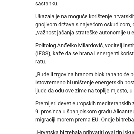
sastanku.
Ukazala je na moguće korištenje hrvatskih
gnojivom država s najvećom oskudicom, osob
„važnost jačanja strateške autonomije u
Politolog Anđelko Milardović, voditelj Inst
(IEGS), kaže da se hrana i energenti kori
ratu.
„Bude li trgovina hranom blokirana to će 
Istovremeno bi uništenje energetskih pos
ljude da odu ove zime na toplije mjesto, u
Premijeri devet europskih mediteranskih 
9. prosinca u španjolskom gradu Alicanteu
migraciji morem prema EU. Ondje bi trebao 
„Hrvatska bi trebala prihvatiti ovaj tip is