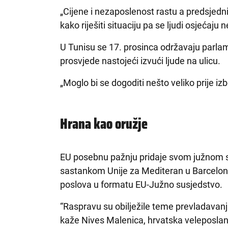
„Cijene i nezaposlenost rastu a predsjednik
kako riješiti situaciju pa se ljudi osjećaju 
U Tunisu se 17. prosinca održavaju parlame
prosvjede nastojeći izvući ljude na ulicu.
„Moglo bi se dogoditi nešto veliko prije iz
Hrana kao oružje
EU posebnu pažnju pridaje svom južnom su
sastankom Unije za Mediteran u Barceloni
poslova u formatu EU-Južno susjedstvo.
“Raspravu su obilježile teme prevladavan
kaže Nives Malenica, hrvatska veleposlani