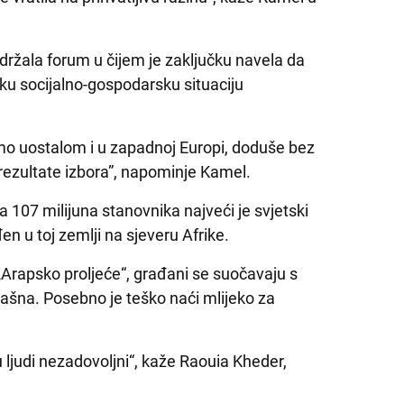
održala forum u čijem je zaključku navela da
ku socijalno-gospodarsku situaciju
idimo uostalom i u zapadnoj Europi, doduše bez
 rezultate izbora”, napominje Kamel.
 107 milijuna stanovnika najveći je svjetski
en u toj zemlji na sjeveru Afrike.
 „Arapsko proljeće“, građani se suočavaju s
ašna. Posebno je teško naći mlijeko za
ljudi nezadovoljni“, kaže Raouia Kheder,