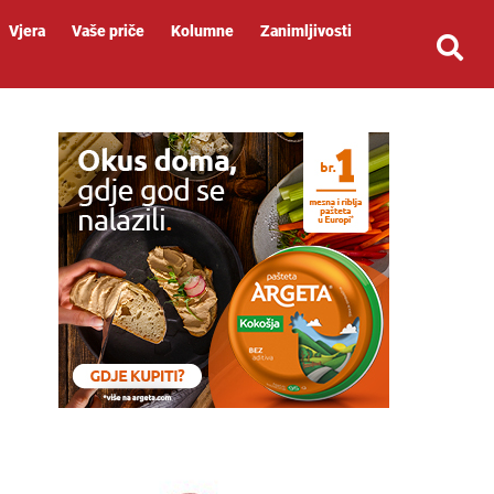
Vjera
Vaše priče
Kolumne
Zanimljivosti