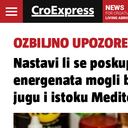
NEWS
FOR CROAT
LIVING ABR
OZBILJNO UPOZORE
Nastavi li se posku
energenata mogli bi
jugu i istoku Medi