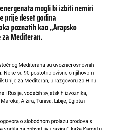
 energenata mogli bi izbiti nemiri
e prije deset godina
anaka poznatih kao „Arapsko
je za Mediteran.
i istočnog Mediterana su uvoznici osnovnih
a. Neke su 90 postotno ovisne o njihovom
ik Unije za Mediteran, u razgovoru za Hinu.
ne i Rusije, vodećih svjetskih izvoznika,
aroka, Alžira, Tunisa, Libije, Egipta i
 dogovora o slobodnom prolazu brodova s
 vratila na prihvatljivu razinu“, kaže Kamel u