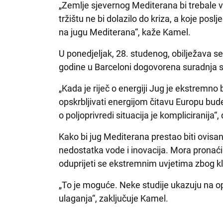
„Zemlje sjevernog Mediterana bi trebale v
tržištu ne bi dolazilo do kriza, a koje po
na jugu Mediterana“, kaže Kamel.
U ponedjeljak, 28. studenog, obilježava s
godine u Barceloni dogovorena suradnja s
„Kada je riječ o energiji Jug je ekstremn
opskrbljivati energijom čitavu Europu bude 
o poljoprivredi situacija je kompliciranija“
Kako bi jug Mediterana prestao biti ovisa
nedostatka vode i inovacija. Mora pronaći
oduprijeti se ekstremnim uvjetima zbog k
„To je moguće. Neke studije ukazuju na op
ulaganja“, zaključuje Kamel.