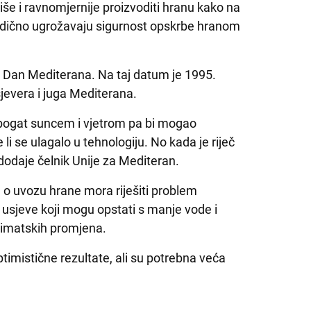
iše i ravnomjernije proizvoditi hranu kako na
sljedično ugrožavaju sigurnost opskrbe hranom
e Dan Mediterana. Na taj datum je 1995.
jevera i juga Mediterana.
o bogat suncem i vjetrom pa bi mogao
li se ulagalo u tehnologiju. No kada je riječ
, dodaje čelnik Unije za Mediteran.
n o uvozu hrane mora riješiti problem
 usjeve koji mogu opstati s manje vode i
limatskih promjena.
timistične rezultate, ali su potrebna veća