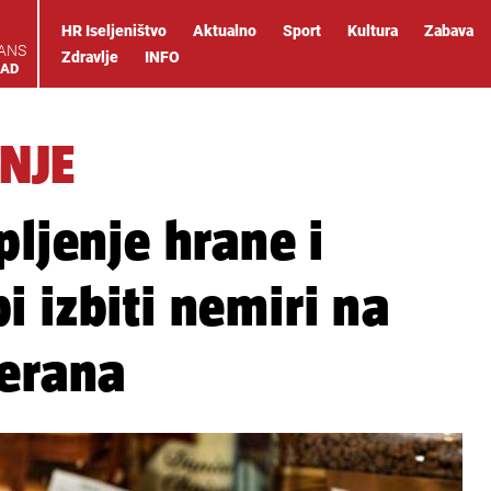
HR Iseljeništvo
Aktualno
Sport
Kultura
Zabava
IANS
Zdravlje
INFO
OAD
NJE
pljenje hrane i
 izbiti nemiri na
terana