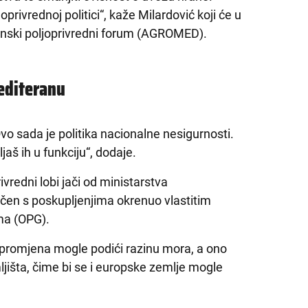
oprivrednoj politici“, kaže Milardović koji će u
ranski poljoprivredni forum (AGROMED).
editeranu
 Ovo sada je politika nacionalne nesigurnosti.
jaš ih u funkciju“, dodaje.
vredni lobi jači od ministarstva
očen s poskupljenjima okrenuo vlastitim
ma (OPG).
e promjena mogle podići razinu mora, a ono
jišta, čime bi se i europske zemlje mogle