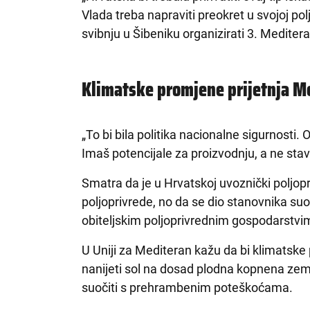
Vlada treba napraviti preokret u svojoj polj
svibnju u Šibeniku organizirati 3. Medite
Klimatske promjene prijetnja M
„To bi bila politika nacionalne sigurnosti.
Imaš potencijale za proizvodnju, a ne stavl
Smatra da je u Hrvatskoj uvoznički poljopri
poljoprivrede, no da se dio stanovnika su
obiteljskim poljoprivrednim gospodarstvi
U Uniji za Mediteran kažu da bi klimatsk
nanijeti sol na dosad plodna kopnena zeml
suočiti s prehrambenim poteškoćama.