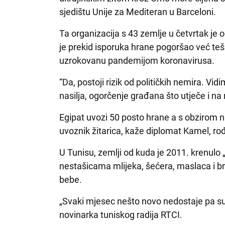
sjedištu Unije za Mediteran u Barceloni.
Ta organizacija s 43 zemlje u četvrtak je 
je prekid isporuka hrane pogoršao već teš
uzrokovanu pandemijom koronavirusa.
“Da, postoji rizik od političkih nemira. V
nasilja, ogorčenje građana što utječe i na
Egipat uvozi 50 posto hrane a s obzirom na
uvoznik žitarica, kaže diplomat Kamel, rođ
U Tunisu, zemlji od kuda je 2011. krenulo
nestašicama mlijeka, šećera, maslaca i br
bebe.
„Svaki mjesec nešto novo nedostaje pa su 
novinarka tuniskog radija RTCI.