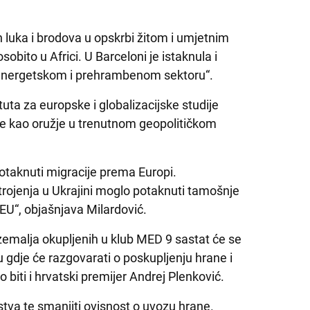
 luka i brodova u opskrbi žitom i umjetnim
ito u Africi. U Barceloni je istaknula i
 energetskom i prehrambenom sektoru“.
ituta za europske i globalizacijske studije
ste kao oružje u trenutnom geopolitičkom
potaknuti migracije prema Europi.
trojenja u Ukrajini moglo potaknuti tamošnje
 EU“, objašnjava Milardović.
zemalja okupljenih u klub MED 9 sastat će se
 gdje će razgovarati o poskupljenju hrane i
biti i hrvatski premijer Andrej Plenković.
kustva te smanjiti ovisnost o uvozu hrane.