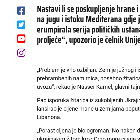
Nastavi li se poskupljenje hrane i
na jugu i istoku Mediterana gdje j
erumpirala serija političkih ust
proljeće“, upozorio je čelnik Uni
„Problem je vrlo ozbiljan. Zemlje južnog 
prehrambenih namirnica, posebno žitaric
uvozu“, rekao je Nasser Kamel, glavni tajn
Pad isporuka žitarica iz sukobljenih Ukraji
lansirao je cijene hrane u zemljama poput M
Libanona.
„Porast cijena je bio ogroman. No nakon
ukrajinskim žitom kroz Crno more cijena se