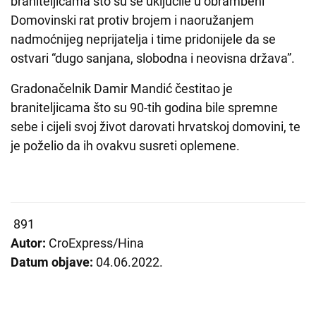
braniteljicama što su se uključile u obrambeni
Domovinski rat protiv brojem i naoružanjem
nadmoćnijeg neprijatelja i time pridonijele da se
ostvari “dugo sanjana, slobodna i neovisna država”.
Gradonačelnik Damir Mandić čestitao je
braniteljicama što su 90-tih godina bile spremne
sebe i cijeli svoj život darovati hrvatskoj domovini, te
je poželio da ih ovakvu susreti oplemene.
891
Autor:
CroExpress/Hina
Datum objave:
04.06.2022.