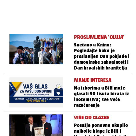
PROSLAVLJENA 'OLUJA'
Svečano u Kninu:
Pogledajte kako je
proslavljen Dan pobjede i
domovinske zahvalnosti i
Dan hrvatskih branitelja
MANJE INTERESA
Na izborima u BiH može
glasati 50 tisuća birača iz
inozemstva; sve veće
razočarenje
VIŠE OD GLAZBE
Posušje ponovno okupilo
najbolje klape iz BiH i