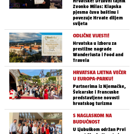
Hrvatske! Državni tajnik
Zvonko Milas: Klapska
pjesma čuva baštinu i
povezuje Hrvate diljem
svijeta
ODLIČNE VIJESTI!
Hrvatska u izboru za
prestižne nagrade
Wanderlusta i Food and
Travela
HRVATSKA LJETNA VEČER
U EUROPA-PARKU!
Partnerima iz Njemačke,
Švicarske i Francuske
predstavljene novosti
hrvatskog turizma
S NAGLASKOM NA
BUDUĆNOST
U Ljubuškom održan Prvi