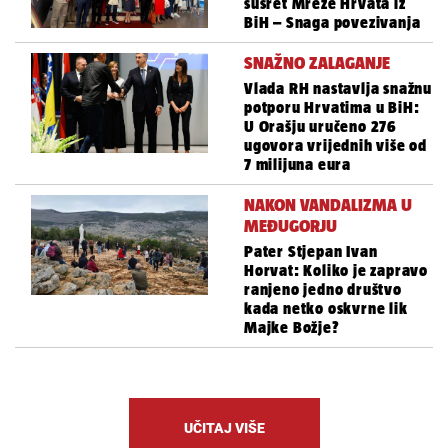
susret Mreže Hrvata iz
BiH – Snaga povezivanja
SNAŽNO ZALAGANJE
Vlada RH nastavlja snažnu
potporu Hrvatima u BiH:
U Orašju uručeno 276
ugovora vrijednih više od
7 milijuna eura
NAKON VANDALIZMA U
MEĐUGORJU
Pater Stjepan Ivan
Horvat: Koliko je zapravo
ranjeno jedno društvo
kada netko oskvrne lik
Majke Božje?
UČITAJ VIŠE