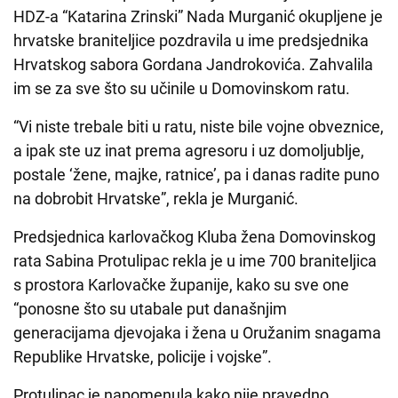
HDZ-a “Katarina Zrinski” Nada Murganić okupljene je
hrvatske braniteljice pozdravila u ime predsjednika
Hrvatskog sabora Gordana Jandrokovića. Zahvalila
im se za sve što su učinile u Domovinskom ratu.
“Vi niste trebale biti u ratu, niste bile vojne obveznice,
a ipak ste uz inat prema agresoru i uz domoljublje,
postale ‘žene, majke, ratnice’, pa i danas radite puno
na dobrobit Hrvatske”, rekla je Murganić.
Predsjednica karlovačkog Kluba žena Domovinskog
rata Sabina Protulipac rekla je u ime 700 braniteljica
s prostora Karlovačke županije, kako su sve one
“ponosne što su utabale put današnjim
generacijama djevojaka i žena u Oružanim snagama
Republike Hrvatske, policije i vojske”.
Protulipac je napomenula kako nije pravedno