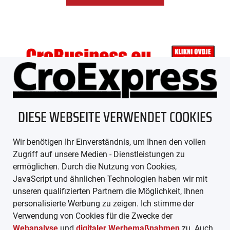
DIESE WEBSEITE VERWENDET COOKIES
ÜBER UNS
Wir benötigen Ihr Einverständnis, um Ihnen den vollen
IMPRESSUM
Zugriff auf unsere Medien - Dienstleistungen zu
ermöglichen. Durch die Nutzung von Cookies,
AGB
JavaScript und ähnlichen Technologien haben wir mit
unseren qualifizierten Partnern die Möglichkeit, Ihnen
DATENSCHUTZ
personalisierte Werbung zu zeigen. Ich stimme der
Verwendung von Cookies für die Zwecke der
MEDIADATEN
Webanalyse
und
digitaler Werbemaßnahmen
zu. Auch