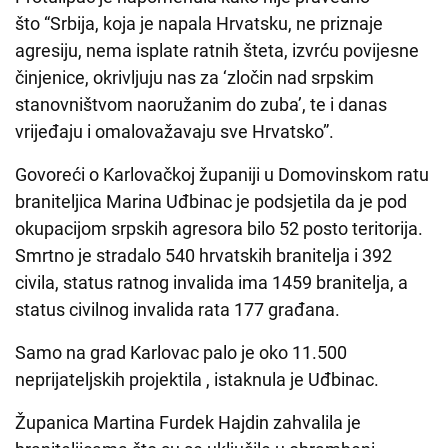
što “Srbija, koja je napala Hrvatsku, ne priznaje
agresiju, nema isplate ratnih šteta, izvrću povijesne
činjenice, okrivljuju nas za ‘zločin nad srpskim
stanovništvom naoružanim do zuba’, te i danas
vrijeđaju i omalovažavaju sve Hrvatsko”.
Govoreći o Karlovačkoj županiji u Domovinskom ratu
braniteljica Marina Uđbinac je podsjetila da je pod
okupacijom srpskih agresora bilo 52 posto teritorija.
Smrtno je stradalo 540 hrvatskih branitelja i 392
civila, status ratnog invalida ima 1459 branitelja, a
status civilnog invalida rata 177 građana.
Samo na grad Karlovac palo je oko 11.500
neprijateljskih projektila , istaknula je Uđbinac.
Županica Martina Furdek Hajdin zahvalila je