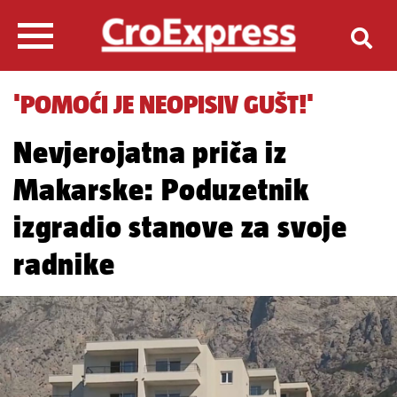
'POMOĆI JE NEOPISIV GUŠT!'
Nevjerojatna priča iz
Makarske: Poduzetnik
izgradio stanove za svoje
radnike