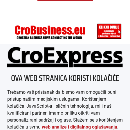
ÜBER UNS
OVA WEB STRANICA KORISTI KOLAČIĆE
IMPRESSUM
Trebamo vaš pristanak da bismo vam omogućili puni
AGB
pristup našim medijskim uslugama. Korištenjem
kolačića, JavaScript-a i sličnih tehnologija, mi i naši
DATENSCHUTZ
kvalificirani partneri imamo priliku otkriti vam
personalizirani sadržaj i oglase. Slažem se s korištenjem
MEDIADATEN
kolačića u svrhu
web analize i digitalnog oglašavanja
.