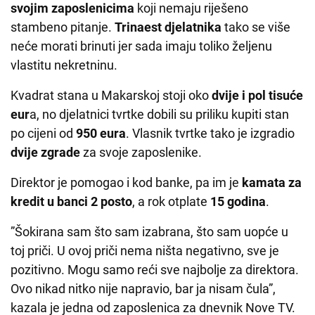
svojim zaposlenicima
koji nemaju riješeno
stambeno pitanje.
Trinaest djelatnika
tako se više
neće morati brinuti jer sada imaju toliko željenu
vlastitu nekretninu.
Kvadrat stana u Makarskoj stoji oko
dvije i pol tisuće
eur
a, no djelatnici tvrtke dobili su priliku kupiti stan
po cijeni od
950 eura
. Vlasnik tvrtke tako je izgradio
dvije zgrade
za svoje zaposlenike.
Direktor je pomogao i kod banke, pa im je
kamata za
kredit u banci 2 posto
, a rok otplate
15 godina
.
”Šokirana sam što sam izabrana, što sam uopće u
toj priči. U ovoj priči nema ništa negativno, sve je
pozitivno. Mogu samo reći sve najbolje za direktora.
Ovo nikad nitko nije napravio, bar ja nisam čula”,
kazala je jedna od zaposlenica za dnevnik Nove TV.