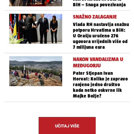
BiH – Snaga povezivanja
SNAŽNO ZALAGANJE
Vlada RH nastavlja snažnu
potporu Hrvatima u BiH:
U Orašju uručeno 276
ugovora vrijednih više od
7 milijuna eura
NAKON VANDALIZMA U
MEĐUGORJU
Pater Stjepan Ivan
Horvat: Koliko je zapravo
ranjeno jedno društvo
kada netko oskvrne lik
Majke Božje?
UČITAJ VIŠE