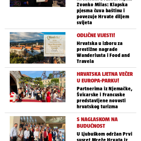
Zvonko Milas: Klapska
pjesma čuva baštinu i
povezuje Hrvate diljem
svijeta
ODLIČNE VIJESTI!
Hrvatska u izboru za
prestižne nagrade
Wanderlusta i Food and
Travela
HRVATSKA LJETNA VEČER
U EUROPA-PARKU!
Partnerima iz Njemačke,
Švicarske i Francuske
predstavljene novosti
hrvatskog turizma
S NAGLASKOM NA
BUDUĆNOST
U Ljubuškom održan Prvi
susret Mreže Hrvata iz