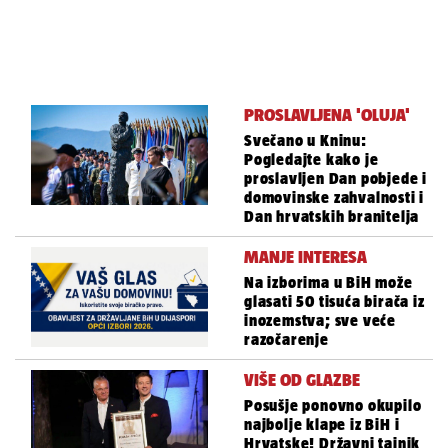
PROSLAVLJENA 'OLUJA'
Svečano u Kninu:
Pogledajte kako je
proslavljen Dan pobjede i
domovinske zahvalnosti i
Dan hrvatskih branitelja
MANJE INTERESA
Na izborima u BiH može
glasati 50 tisuća birača iz
inozemstva; sve veće
razočarenje
VIŠE OD GLAZBE
Posušje ponovno okupilo
najbolje klape iz BiH i
Hrvatske! Državni tajnik