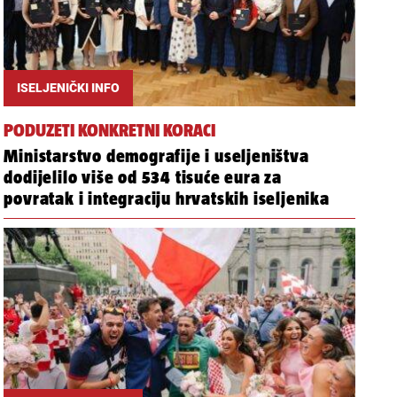
ISELJENIČKI INFO
PODUZETI KONKRETNI KORACI
Ministarstvo demografije i useljeništva
dodijelilo više od 534 tisuće eura za
povratak i integraciju hrvatskih iseljenika