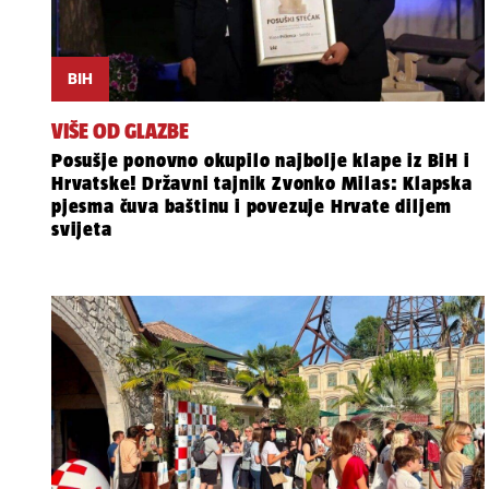
BIH
VIŠE OD GLAZBE
Posušje ponovno okupilo najbolje klape iz BiH i
Hrvatske! Državni tajnik Zvonko Milas: Klapska
pjesma čuva baštinu i povezuje Hrvate diljem
svijeta