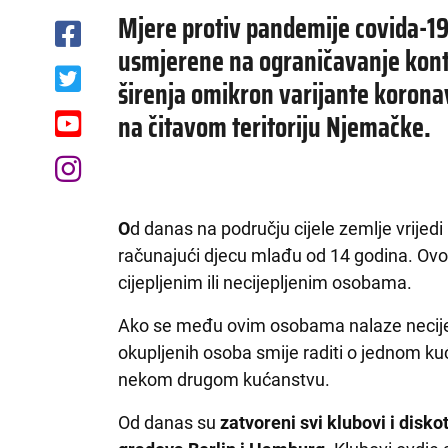
Mjere protiv pandemije covida-19
usmjerene na ograničavanje kon
širenja omikron varijante korona
na čitavom teritoriju Njemačke.
O
d danas na području cijele zemlje vrijedi
računajući djecu mlađu od 14 godina. Ovo pr
cijepljenim ili necijepljenim osobama.
Ako se među ovim osobama nalaze necijepl
okupljenih osoba smije raditi o jednom kuć
nekom drugom kućanstvu.
Od danas su
zatvoreni svi klubovi i dis