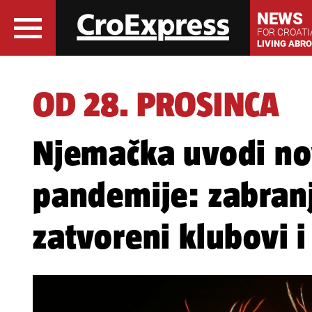
NEWS
FOR CROAT
LIVING ABR
OD 28. PROSINCA
Njemačka uvodi no
pandemije: zabranj
zatvoreni klubovi i