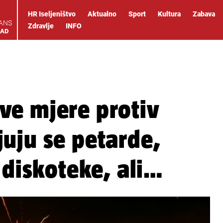
HR Iseljeništvo
Aktualno
Sport
Kultura
Zabava
IANS
Zdravlje
INFO
OAD
ve mjere protiv
uju se petarde,
 diskoteke, ali…