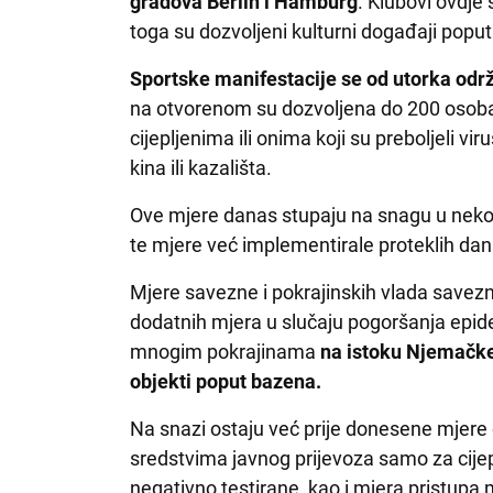
gradova Berlin i Hamburg
. Klubovi ovdje 
toga su dozvoljeni kulturni događaji poput iz
Sportske manifestacije se od utorka odr
na otvorenom su dozvoljena do 200 osoba
cijepljenima ili onima koji su preboljeli vir
kina ili kazališta.
Ove mjere danas stupaju na snagu u nekol
te mjere već implementirale proteklih dan
Mjere savezne i pokrajinskih vlada sav
dodatnih mjera u slučaju pogoršanja epide
mnogim pokrajinama
na istoku Njemačke z
objekti poput bazena.
Na snazi ostaju već prije donesene mjere
sredstvima javnog prijevoza samo za cijeplj
negativno testirane, kao i mjera pristupa m