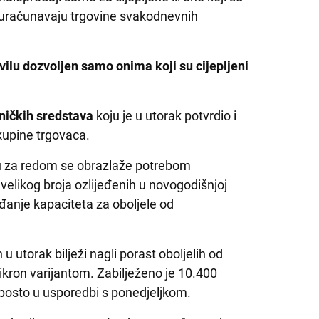
e uračunavaju trgovine svakodnevnih
vilu dozvoljen samo onima koji su cijepljeni
ničkih sredstava
koju je u utorak potvrdio i
skupine trgovaca.
u za redom se obrazlaže potrebom
elikog broja ozlijeđenih u novogodišnjoj
đanje kapaciteta za oboljele od
u utorak bilježi nagli porast oboljelih od
ikron varijantom. Zabilježeno je 10.400
posto u usporedbi s ponedjeljkom.