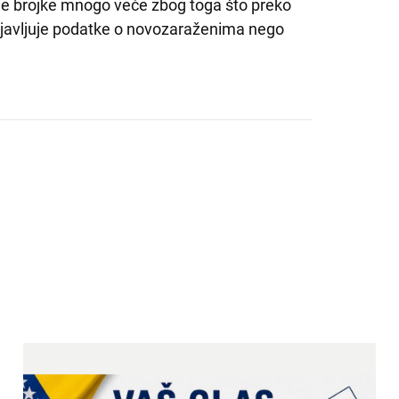
arne brojke mnogo veće zbog toga što preko
ojavljuje podatke o novozaraženima nego