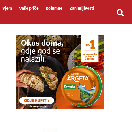
Vjera
Vaše priče
Kolumne
Zanimljivosti