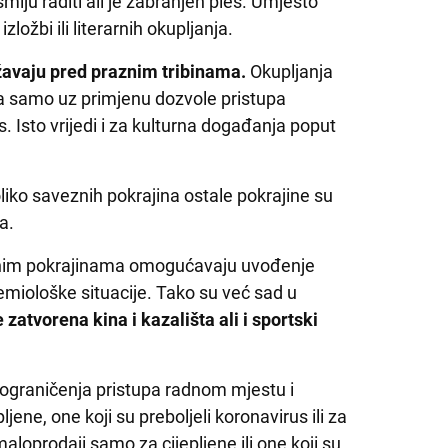
smiju raditi ali je zabranjen ples. Umjesto
ložbi ili literarnih okupljanja.
žavaju pred praznim tribinama.
Okupljanja
 samo uz primjenu dozvole pristupa
us. Isto vrijedi i za kulturna događanja poput
iko saveznih pokrajina ostale pokrajine su
a.
eznim pokrajinama omogućavaju uvođenje
miološke situacije. Tako su već sad u
atvorena kina i kazališta ali i sportski
 ograničenja pristupa radnom mjestu i
ene, one koji su preboljeli koronavirus ili za
aloprodaji samo za cijepljene ili one koji su