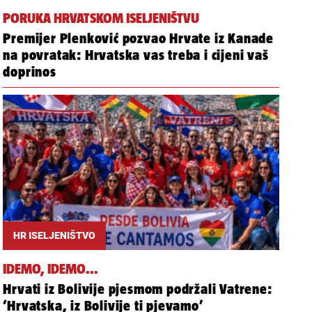
PORUKA HRVATSKOM ISELJENIŠTVU
Premijer Plenković pozvao Hrvate iz Kanade
na povratak: Hrvatska vas treba i cijeni vaš
doprinos
HR ISELJENIŠTVO
IDEMO, IDEMO...
Hrvati iz Bolivije pjesmom podržali Vatrene:
‘Hrvatska, iz Bolivije ti pjevamo’