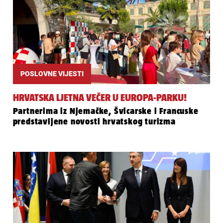
POSLOVNE VIJESTI
HRVATSKA LJETNA VEČER U EUROPA-PARKU!
Partnerima iz Njemačke, Švicarske i Francuske
predstavljene novosti hrvatskog turizma