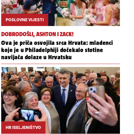
POSLOVNE VIJESTI
DOBRODOŠLI, ASHTON I ZACK!
Ova je priča osvojila srca Hrvata: mladenci
koje je u Philadelphiji dočekalo stotine
navijača dolaze u Hrvatsku
HR ISELJENIŠTVO