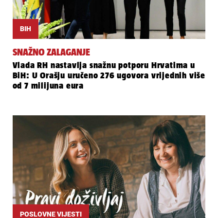
BIH
SNAŽNO ZALAGANJE
Vlada RH nastavlja snažnu potporu Hrvatima u
BiH: U Orašju uručeno 276 ugovora vrijednih više
od 7 milijuna eura
POSLOVNE VIJESTI