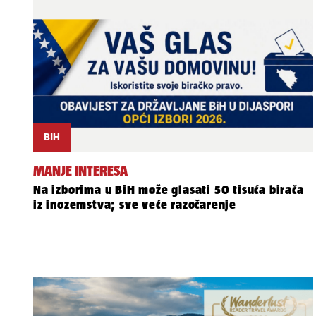
BIH
MANJE INTERESA
Na izborima u BiH može glasati 50 tisuća birača
iz inozemstva; sve veće razočarenje