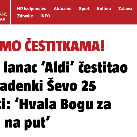
HR Iseljeništvo
Aktualno
Sport
Kultura
Zabava
IANS
Zdravlje
INFO
OAD
EMO ČESTITKAMA!
lanac ‘Aldi’ čestitao
ladenki Ševo 25
ki: ‘Hvala Bogu za
o na put’