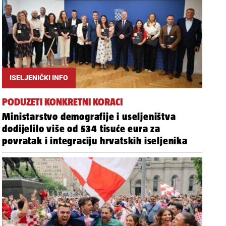
ISELJENIČKI INFO
PODUZETI KONKRETNI KORACI
Ministarstvo demografije i useljeništva
dodijelilo više od 534 tisuće eura za
povratak i integraciju hrvatskih iseljenika