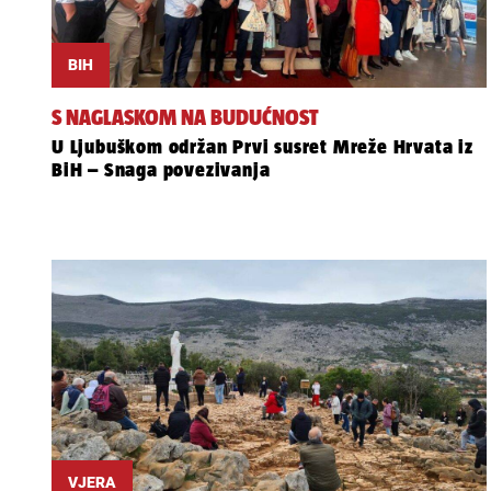
BIH
S NAGLASKOM NA BUDUĆNOST
U Ljubuškom održan Prvi susret Mreže Hrvata iz
BiH – Snaga povezivanja
VJERA