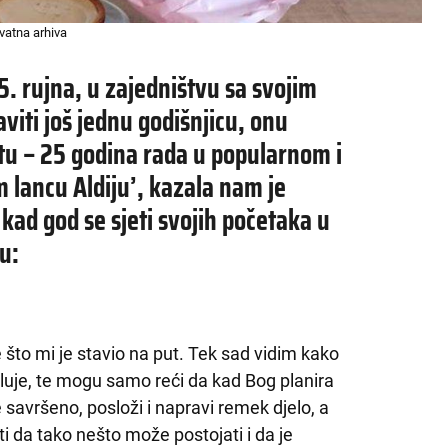
ivatna arhiva
5. rujna, u zajedništvu sa svojim
viti još jednu godišnjicu, onu
tu – 25 godina rada u popularnom i
ancu Aldiju’, kazala nam je
kad god se sjeti svojih početaka u
u:
e što mi je stavio na put. Tek sad vidim kako
luje, te mogu samo reći da kad Bog planira
savršeno, posloži i napravi remek djelo, a
i da tako nešto može postojati i da je