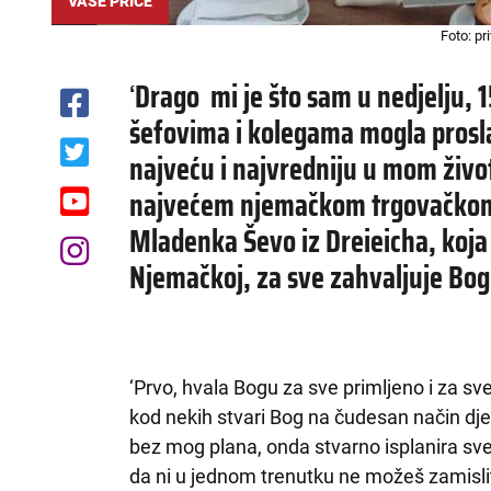
VAŠE PRIČE
Foto: pr
‘
Drago mi je što sam u nedjelju, 1
šefovima i kolegama
mogla prosla
najveću i najvredniju u mom živo
najvećem njemačkom trgovačkom l
Mladenka Ševo iz Dreieicha, koja 
Njemačkoj, za sve zahvaljuje Bog
‘Prvo, hvala Bogu za sve primljeno i za sv
kod nekih stvari Bog na čudesan način dje
bez mog plana, onda stvarno isplanira sve 
da ni u jednom trenutku ne možeš zamislit