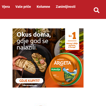
Vjera
Vaše priče
Kolumne
Zanimljivosti