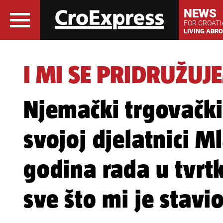
NEWS
FOR CROAT
LIVING ABR
I MI SE PRIDRUŽUJ
Njemački trgovački 
svojoj djelatnici M
godina rada u tvrt
sve što mi je stavi